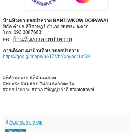
บ้านทิวเขา ดอยป่าหวาย BANTIWKOW DOIPAWAI
พิกัด ตำบล คีรีราษฎร์ อำเภอ พบพระ จ.ตาก
โทร. 093 3087663
บ้านทิวเขาดอยป่าหวาย
FB :
การเดินทางมาบ้านทิวเขาดอยป่าหวาย
https://goo.gl/maps/uA1ZVhYxhyadr1m59
#ที่พักพบพระ #ที่พักแม่สอด
#พบพระ #แม่สอด #ม่อนหมอกตะวัน
#ดอยป่าหวาย #ตาก #ชัญญ่าว่าดี #toptotravel
ที่
กันยายน 27, 2565
ใช้ร่วมกัน