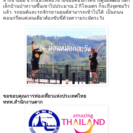
ทางซ้ายมือ จากนั้นให้เลี้ยวซ้ายซอยคอนกรีตข้างศูนย์พัฒนาเด็ก
เล็กบ้านป่าหวายขึ้นเขาไปประมาณ 2 กิโลเมตร ก็จะถึงจุดชมวิว
แล้ว รถยนต์และรถจักรยานยนต์สามารถเข้าไปได้ เป็นถนน
คอนกรีตแค่เลนเดียวต้องขับขี่ด้วยความระมัดระวัง
ขอขอบคุณ
การท่องเที่ยวแห่งประเทศไทย
ททท.สำนักงานตาก