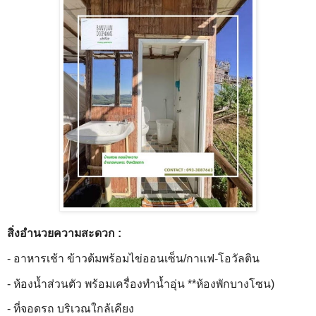
สิ่งอำนวยความสะดวก :
- อาหารเช้า ข้าวต้มพร้อมไข่ออนเซ็น/กาแฟ-โอวัลติน
- ห้องน้ำส่วนตัว พร้อมเครื่องทำน้ำอุ่น **ห้องพักบางโซน)
- ที่จอดรถ บริเวณใกล้เคียง