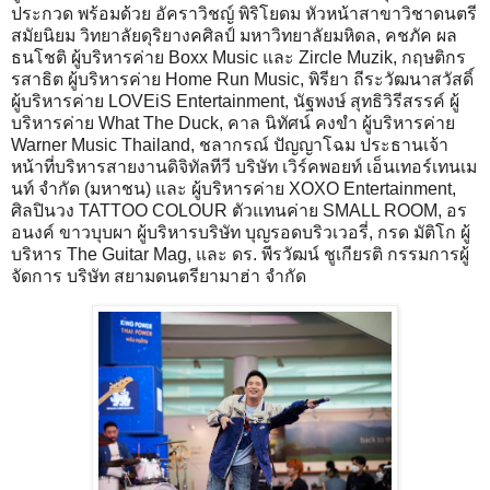
ประกวด พร้อมด้วย อัคราวิชญ์ พิริโยดม หัวหน้าสาขาวิชาดนตรี
สมัยนิยม วิทยาลัยดุริยางคศิลป์ มหาวิทยาลัยมหิดล, คชภัค ผล
ธนโชติ ผู้บริหารค่าย Boxx Music และ Zircle Muzik, กฤษติกร
รสาธิต ผู้บริหารค่าย Home Run Music, พิรียา ถีระวัฒนาสวัสดิ์
ผู้บริหารค่าย LOVEiS Entertainment, นัฐพงษ์ สุทธิวิรีสรรค์ ผู้
บริหารค่าย What The Duck, คาล นิทัศน์ คงขำ ผู้บริหารค่าย
Warner Music Thailand, ชลากรณ์ ปัญญาโฉม ประธานเจ้า
หน้าที่บริหารสายงานดิจิทัลทีวี บริษัท เวิร์คพอยท์ เอ็นเทอร์เทนเม
นท์ จำกัด (มหาชน) และ ผู้บริหารค่าย XOXO Entertainment,
ศิลปินวง TATTOO COLOUR ตัวแทนค่าย SMALL ROOM, อร
อนงค์ ขาวบุบผา ผู้บริหารบริษัท บุญรอดบริวเวอรี่, กรด มัติโก ผู้
บริหาร The Guitar Mag, และ ดร. พีรวัฒน์ ชูเกียรติ กรรมการผู้
จัดการ บริษัท สยามดนตรียามาฮ่า จำกัด