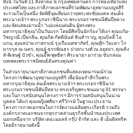
ทั้งนี้ ในวันที่ 11 สิงหาคม นี้ กรุงเทพมหานคร การท่องเที่ยวแห่ง
ประเทศไทย และภาคีภาคเอกชนที่ร่วมพัฒนาอุทยานเบญจสิริ
จะรวมใจเป็นหนึ่ง จัดพิธีจุดเทียนถวายพระพรชัยมงคล สมเด็จ
พระนางเจ้าฯ พระบรมราชินีนาถ พระบรมราชชนนีพันปีหลวง
และจัดแสดงม่านน้ำ “แม่แห่งแผ่นดิน ผู้ทรงพระ
มหากรุณาธิคุณ”เป็นวันแรก โดยมีศิลปินนักร้อง ได้แก่ คุณแก้ม-
วิชญาณี เปียกลิ่น, คุณกิต-กิตตินันท์ ชินสำราญ, คุณบิลลี่ โอ
แกน, คุณสปาย-ภาสกรณ์ รุ่งเรืองเดชาภัทร์, คุณตุ๊ก-วิยะดา โก
มารกุล ณ นคร, คุณอู๋-ธรรพ์ณธร ปาลกะวงศ์ ณ อยุธยา, คุณคิง
ส์-พิเชษฐ์ บัวขำ, คุณอี๊ฟ-พุทธิดา ศิระฉายา มาร่วม ขับกล่อม
บทเพลงพระราชนิพนธ์อันทรงคุณค่า
ในส่วนรายนามภาคีภาคเอกชนที่แสดงเจตนารมณ์ร่วม
โครงการพัฒนาอุทยานเบญจสิริ เพื่อน้อมรำลึกในพระ
มหากรุณาธิคุณ สมเด็จพระนางเจ้าฯ พระบรมราชินีนาถ
พระบรมราชชนนีพันปีหลวง ทรงเจริญพระชนมมายุ 91 พรรษา
และในการสนับสนุนโครงการฯ มีการร่วมสนับสนุนในนาม
บุคคล ได้แก่ คุณหญิงศศิมา ศรีวิกรม์ ในฐานะประธาน
โครงการภาคเอกชนในการจัดงานเฉลิมพระเกียรติ รวมถึง
องค์กรภาคเอกชนจากทุกภาคส่วนธุรกิจชั้นนำของประเทศ
นอกเหนือจาก บริษัท เดอะมอลล์ กรุ๊ป จำกัด และ ดิ เอ็มดิสทริค
โดยมีรายนามดังนี้