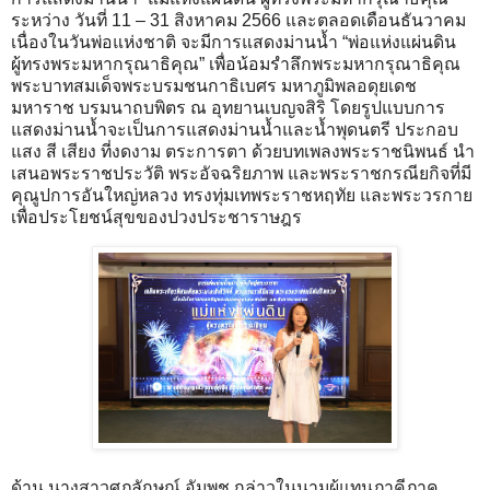
ระหว่าง วันที่ 11 – 31 สิงหาคม 2566 และตลอดเดือนธันวาคม
เนื่องในวันพ่อแห่งชาติ จะมีการแสดงม่านน้ำ “พ่อแห่งแผ่นดิน
ผู้ทรงพระมหากรุณาธิคุณ” เพื่อน้อมรำลึกพระมหากรุณาธิคุณ
พระบาทสมเด็จพระบรมชนกาธิเบศร มหาภูมิพลอดุยเดช
มหาราช บรมนาถบพิตร ณ อุทยานเบญจสิริ โดยรูปแบบการ
แสดงม่านน้ำจะเป็นการแสดงม่านน้ำและน้ำพุดนตรี ประกอบ
แสง สี เสียง ที่งดงาม ตระการตา ด้วยบทเพลงพระราชนิพนธ์ นำ
เสนอพระราชประวัติ พระอัจฉริยภาพ และพระราชกรณียกิจที่มี
คุณูปการอันใหญ่หลวง ทรงทุ่มเทพระราชหฤทัย และพระวรกาย
เพื่อประโยชน์สุขของปวงประชาราษฎร
ด้าน นางสาวศุภลักษณ์ อัมพุช กล่าวในนามผู้แทนภาคีภาค