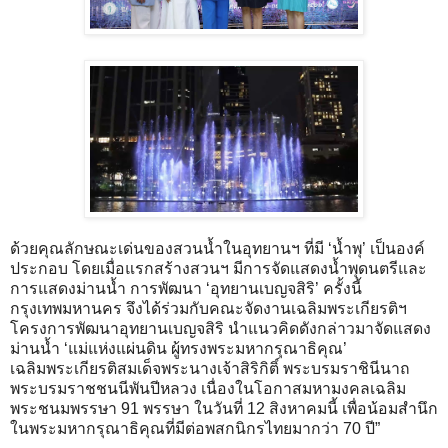
ด้วยคุณลักษณะเด่นของสวนน้ำในอุทยานฯ ที่มี ‘น้ำพุ’ เป็นองค์
ประกอบ โดยเมื่อแรกสร้างสวนฯ มีการจัดแสดงน้ำพุดนตรีและ
การแสดงม่านน้ำ การพัฒนา ‘อุทยานเบญจสิริ’ ครั้งนี้
กรุงเทพมหานคร จึงได้ร่วมกับคณะจัดงานเฉลิมพระเกียรติฯ
โครงการพัฒนาอุทยานเบญจสิริ นำแนวคิดดังกล่าวมาจัดแสดง
ม่านน้ำ ‘แม่แห่งแผ่นดิน ผู้ทรงพระมหากรุณาธิคุณ’
เฉลิมพระเกียรติสมเด็จพระนางเจ้าสิริกิติ์ พระบรมราชินีนาถ
พระบรมราชชนนีพันปีหลวง เนื่องในโอกาสมหามงคลเฉลิม
พระชนมพรรษา 91 พรรษา ในวันที่ 12 สิงหาคมนี้ เพื่อน้อมสำนึก
ในพระมหากรุณาธิคุณที่มีต่อพสกนิกรไทยมากว่า 70 ปี”