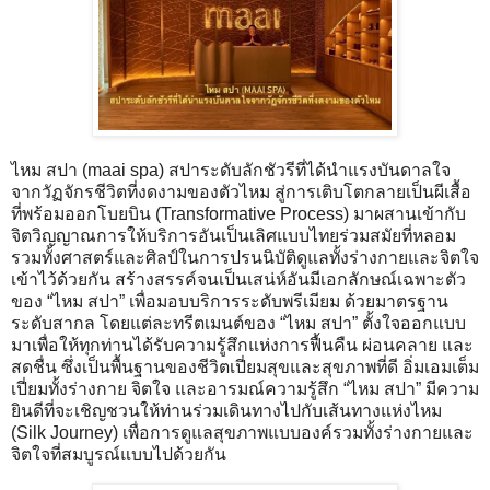
ไหม สปา (maai spa) สปาระดับลักชัวรีที่ได้นำแรงบันดาลใจ
จากวัฏจักรชีวิตที่งดงามของตัวไหม สู่การเติบโตกลายเป็นผีเสื้อ
ที่พร้อมออกโบยบิน (Transformative Process) มาผสานเข้ากับ
จิตวิญญาณการให้บริการอันเป็นเลิศแบบไทยร่วมสมัยที่หลอม
รวมทั้งศาสตร์และศิลป์ในการปรนนิบัติดูแลทั้งร่างกายและจิตใจ
เข้าไว้ด้วยกัน สร้างสรรค์จนเป็นเสน่ห์อันมีเอกลักษณ์เฉพาะตัว
ของ “ไหม สปา” เพื่อมอบบริการระดับพรีเมียม ด้วยมาตรฐาน
ระดับสากล โดยแต่ละทรีตเมนต์ของ “ไหม สปา” ตั้งใจออกแบบ
มาเพื่อให้ทุกท่านได้รับความรู้สึกแห่งการฟื้นคืน ผ่อนคลาย และ
สดชื่น ซึ่งเป็นพื้นฐานของชีวิตเปี่ยมสุขและสุขภาพที่ดี อิ่มเอมเต็ม
เปี่ยมทั้งร่างกาย จิตใจ และอารมณ์ความรู้สึก “ไหม สปา” มีความ
ยินดีที่จะเชิญชวนให้ท่านร่วมเดินทางไปกับเส้นทางแห่งไหม
(Silk Journey) เพื่อการดูแลสุขภาพแบบองค์รวมทั้งร่างกายและ
จิตใจที่สมบูรณ์แบบไปด้วยกัน