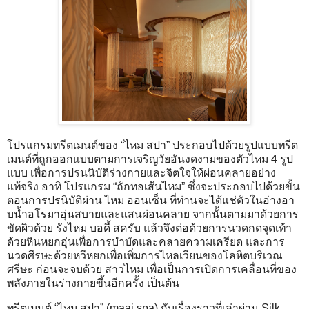
โปรแกรมทรีตเมนต์ของ “ไหม สปา” ประกอบไปด้วยรูปแบบทรีต
เมนต์ที่ถูกออกแบบตามการเจริญวัยอันงดงามของตัวไหม 4 รูป
แบบ เพื่อการปรนนิบัติร่างกายและจิตใจให้ผ่อนคลายอย่าง
แท้จริง อาทิ โปรแกรม “ถักทอเส้นไหม” ซึ่งจะประกอบไปด้วยขั้น
ตอนการปรนิบัติผ่าน ไหม ออนเซ็น ที่ท่านจะได้แช่ตัวในอ่างอา
บน้ำอโรมาอุ่นสบายและแสนผ่อนคลาย จากนั้นตามมาด้วยการ
ขัดผิวด้วย รังไหม บอดี้ สครับ แล้วจึงต่อด้วยการนวดกดจุดเท้า
ด้วยหินหยกอุ่นเพื่อการบำบัดและคลายความเครียด และการ
นวดศีรษะด้วยหวีหยกเพื่อเพิ่มการไหลเวียนของโลหิตบริเวณ
ศรีษะ ก่อนจะจบด้วย สาวไหม เพื่อเป็นการเปิดการเคลื่อนที่ของ
พลังภายในร่างกายขึ้นอีกครั้ง เป็นต้น
ทรีตเมนต์ “ไหม สปา” (maai spa) กับเรื่องราวที่เล่าผ่าน Silk