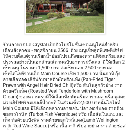
ร้านอาหาร Le Crystal เปิดตัวโปรโมชั่นเซตเมนูใหม่สำหรับ
เดือนสิงหาคม - พฤศจิกายน 2566 ด้วยเมนูเซ็ทสุดพิเศษที่เสิร์ฟ
ให้ครบตั้งแต่จานเรียกน้ำย่อยไปจนถึงของหวานที่จัดเตรียมและ
ปรุงรสอย่างเป็นเอกลักษณ์ตามฉบับอาหารฝรั่งเศส มีให้เลือก 2
เซ็ท เมนู ในราคา 1,500 บาท ต่อเซ็ท และ 2,500 บาท ต่อ
เซ็ทไฮไลท์จานเด็ด Main Course เซ็ท 1,500 บาท นั้นอาทิ กุ้ง
ลายเสือทอด เสิร์ฟกับพาสต้าผัดพริกแห้ง (Pan-Fried Tiger
Prawn with Angel Hair Dried Chili)หรือ สันในลูกวัวย่าง ราด
ด้วยครีมเห็ด (Roasted Veal Tenderloin with Mushroom
Cream) ของหวานเรามีให้เลือกทั้ง พัฟครีมคาราเมล หรือ มูสมะ
ม่วงเสิร์ฟพร้อมเจลลี่น้ำกะทิ ในส่วนเซ็ท2,500 บาทนั้นไฮไลท์
Main Course มีให้เลือกหลากหลายเช่น ปลาเทอร์บอต ราดด้วย
ซอสเวโรนิค (Turbot Fish Veronique) หรือ เนื้อสันในแกะและ
เห็ด ห่อด้วยแป้งพัฟ ราดด้วยซอสไวน์แดง(Lamb Wellington
with Red Wine Sauce) หรือ เนื้อวากิวริบอายย่าง ราดด้วยซอส