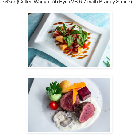
บรั่นดี (Grilled Wagyu Rib Eye (MB 6-7) with Brandy Sauce)