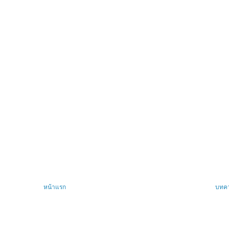
หน้าแรก
บทคว