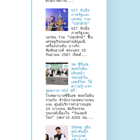
ศักยภาพภาย...
GIT จับมือ
ภาครัฐและ
เอกชน ร่วม
"ปลุกยักษ์"
GIT จับมือ
ภาครัฐและ
เอกชน ร่วม "ปลุกยักษ์" ฟื้น
เศรษฐกิจถนนสายอัญมณี
เครื่องประดับ บางรัก
สัมพันธวงศ์ พระนคร 25
กันยายน 2567 เปิดตั...
รพ.ซีจีเอช
พหลโยธิน
เดินหน้า
รณรงค์วัน
เอดส์โลก ให้
ความรู้–แจก
ชุดตรวจ HIV ฟรี
โรงพยาบาลซีจีเอช พหลโยธิน
ร่วมกับ สำนักงานเขตบางเขน
และ ศูนย์บริการสาธารณสุข
24 บางเขน จัดกิจกรรม
รณรงค์เนื่องใน “วันเอดส์
โลก” (World AIDS Da...
Sheep เดิน
หน้าดันบิ๊ก
โปรเจกต์