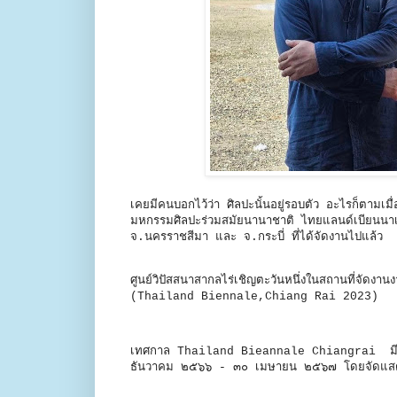
เคยมีคนบอกไว้ว่า ศิลปะนั้นอยู่รอบตัว อะไรก็ตามเมื
มหกรรมศิลปะร่วมสมัยนานาชาติ ไทยแลนด์เบียน
จ.นครราชสีมา และ จ.กระบี่ ที่ได้จัดงานไปแล้ว
ศูนย์วิปัสสนาสากลไร่เชิญตะวันหนึ่งในสถานที่จัดง
(Thailand Biennale,Chiang Rai 2023)
เทศกาล Thailand Bieannale Chiangrai มีการจ
ธันวาคม ๒๕๖๖ - ๓๐ เมษายน ๒๕๖๗ โดยจัดแสดงในห