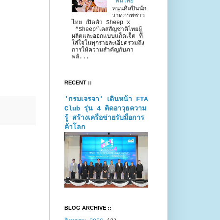
“ทีมไทย”
หนุนศิลปินนัก
วาดภาพชาว
ไทย เปิดตัว Sheep x
“Sheep”เคสสัญชาติไทยผู้
ผลิตและออกแบบแก็ดเจ็ต ที่
ใส่ใจในทุกรายละเอียดรวมถึง
การให้ความสำคัญกับภา
พลั...
RECENT ::
'กรมเจรจา' เดินหน้า FTA
Club รุ่น 4 ติดอาวุธความ
รู้ สร้างเครือข่ายรับมือการ
ค้าโลก
BLOG ARCHIVE ::