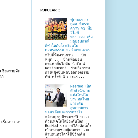
PUPULAR ::
ฟุตบอลการ
กุศล ทีมรวม
ดารา VS ทีม
วีไอพี
ทรงธรรม เพื่อ
มอบอุปกรณ์
กีฬาให้กับโรงเรียนใน
ต.ทรงธรรม จ.กำแพงเพชร
ทริปนี้ทีมงานชวน... ปัก
หมุด ... บ้านที่อบอุ่น
กาแฟกลิ่นไอดิน Café &
Restaurant ร่วมกิจกรรม
เชียงรายจัด
การแข่งขันฟุตบอลทรงธรรม
าก
คัพ ครั้งที่ 3 การแข่...
ResMed เปิด
ตัวสำนักงาน
แห่งใหม่ใน
ประเทศไทย
ยกระดับ
สุขภาพการ
นอนหลับและการหายใจ
พร้อมมุ่งสู่เป้าหมายปี 2030
ด้วยเทคโนโลยีระดับโลก
เริ่มจาก ๙
ResMed ประกาศวิสัยทัศน์ตั้ง
เป้าหมายช่วยผู้คนกว่า 500
ล้านคนทั่วโลกใช้ชีวิตเต็ม