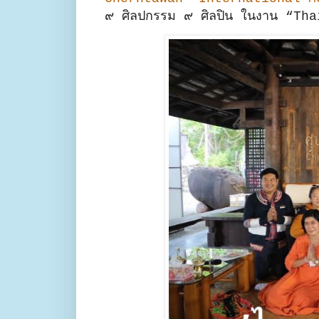
๙ ศิลปกรรม ๙ ศิลปิน ในงาน “T