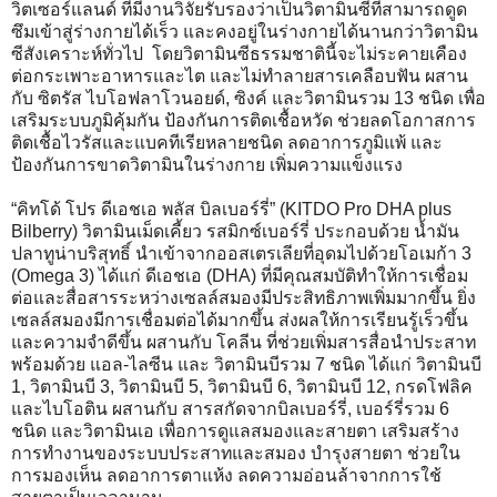
วิตเซอร์แลนด์ ที่มีงานวิจัยรับรองว่าเป็นวิตามินซีที่สามารถดูด
ซึมเข้าสู่ร่างกายได้เร็ว และคงอยู่ในร่างกายได้นานกว่าวิตามิน
ซีสังเคราะห์ทั่วไป โดยวิตามินซีธรรมชาตินี้จะไม่ระคายเคือง
ต่อกระเพาะอาหารและไต และไม่ทำลายสารเคลือบฟัน ผสาน
กับ ซิตรัส ไบโอฟลาโวนอยด์, ซิงค์ และวิตามินรวม 13 ชนิด เพื่อ
เสริมระบบภูมิคุ้มกัน ป้องกันการติดเชื้อหวัด ช่วยลดโอกาสการ
ติดเชื้อไวรัสและแบคทีเรียหลายชนิด ลดอาการภูมิแพ้ และ
ป้องกันการขาดวิตามินในร่างกาย เพิ่มความแข็งแรง
“คิทโด้ โปร ดีเอชเอ พลัส บิลเบอร์รี่” (KITDO Pro DHA plus
Bilberry) วิตามินเม็ดเคี้ยว รสมิกซ์เบอร์รี่ ประกอบด้วย น้ำมัน
ปลาทูน่าบริสุทธิ์ นำเข้าจากออสเตรเลียที่อุดมไปด้วยโอเมก้า 3
(Omega 3) ได้แก่ ดีเอชเอ (DHA) ที่มีคุณสมบัติทำให้การเชื่อม
ต่อและสื่อสารระหว่างเซลล์สมองมีประสิทธิภาพเพิ่มมากขึ้น ยิ่ง
เซลล์สมองมีการเชื่อมต่อได้มากขึ้น ส่งผลให้การเรียนรู้เร็วขึ้น
และความจำดีขึ้น ผสานกับ โคลีน ที่ช่วยเพิ่มสารสื่อนำประสาท
พร้อมด้วย แอล-ไลซีน และ วิตามินบีรวม 7 ชนิด ได้แก่ วิตามินบี
1, วิตามินบี 3, วิตามินบี 5, วิตามินบี 6, วิตามินบี 12, กรดโฟลิค
และไบโอติน ผสานกับ สารสกัดจากบิลเบอร์รี่, เบอร์รี่รวม 6
ชนิด และวิตามินเอ เพื่อการดูแลสมองและสายตา เสริมสร้าง
การทำงานของระบบประสาทและสมอง บำรุงสายตา ช่วยใน
การมองเห็น ลดอาการตาแห้ง ลดความอ่อนล้าจากการใช้