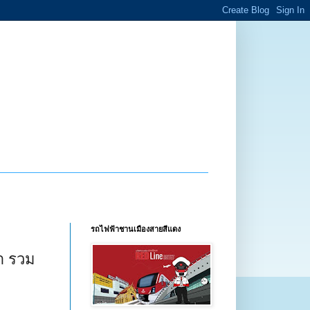
รถไฟฟ้าชานเมืองสายสีแดง
า รวม