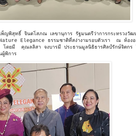
.เพ็ญพิสุทธิ์ จินตโสภณ เลขานุการ รัฐมนตรีว่าการกระทรวงวัฒ
ature Elegance ธรรมชาติที่สง่างามรอบตัวเรา ณ ห้องอ
โดยมี คุณลลิสา จงบารมี ประธานมูลนิธิธารศิลป์รักษ์จิตกร ให
ผู้พิการ