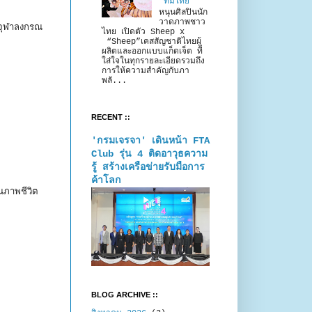
“ทีมไทย”
หนุนศิลปินนัก
วาดภาพชาว
ตจุฬาลงกรณ
ไทย เปิดตัว Sheep x
“Sheep”เคสสัญชาติไทยผู้
ผลิตและออกแบบแก็ดเจ็ต ที่
ใส่ใจในทุกรายละเอียดรวมถึง
การให้ความสำคัญกับภา
พลั...
RECENT ::
'กรมเจรจา' เดินหน้า FTA
Club รุ่น 4 ติดอาวุธความ
รู้ สร้างเครือข่ายรับมือการ
ค้าโลก
ณภาพชีวิต
BLOG ARCHIVE ::