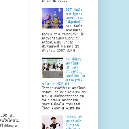
ศักยภาพภาย...
GIT จับมือ
ภาครัฐและ
เอกชน ร่วม
"ปลุกยักษ์"
GIT จับมือ
ภาครัฐและ
เอกชน ร่วม "ปลุกยักษ์" ฟื้น
เศรษฐกิจถนนสายอัญมณี
เครื่องประดับ บางรัก
สัมพันธวงศ์ พระนคร 25
กันยายน 2567 เปิดตั...
รพ.ซีจีเอช
พหลโยธิน
เดินหน้า
รณรงค์วัน
เอดส์โลก ให้
ความรู้–แจก
ชุดตรวจ HIV ฟรี
โรงพยาบาลซีจีเอช พหลโยธิน
ร่วมกับ สำนักงานเขตบางเขน
และ ศูนย์บริการสาธารณสุข
24 บางเขน จัดกิจกรรม
รณรงค์เนื่องใน “วันเอดส์
โลก” (World AIDS Da...
-12.00 น.
Sheep เดิน
่สนใจโดยไม่
หน้าดันบิ๊ก
โปรเจกต์
ไปยังกลุ่ม