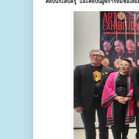
ศิลปินระดับครู และศิลปินผู้พิการที่มีชื่