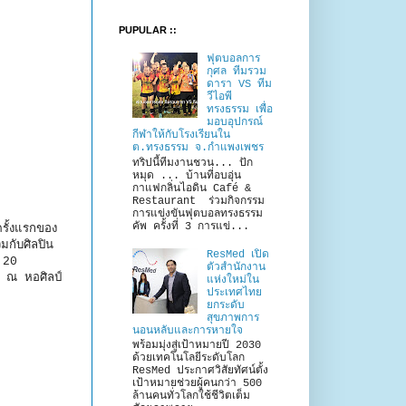
PUPULAR ::
ฟุตบอลการ
กุศล ทีมรวม
ดารา VS ทีม
วีไอพี
ทรงธรรม เพื่อ
มอบอุปกรณ์
กีฬาให้กับโรงเรียนใน
ต.ทรงธรรม จ.กำแพงเพชร
ทริปนี้ทีมงานชวน... ปัก
หมุด ... บ้านที่อบอุ่น
กาแฟกลิ่นไอดิน Café &
Restaurant ร่วมกิจกรรม
การแข่งขันฟุตบอลทรงธรรม
คัพ ครั้งที่ 3 การแข่...
รั้งแรกของ
มกับศิลปิน
ResMed เปิด
่ 20
ตัวสำนักงาน
7 ณ หอศิลป์
แห่งใหม่ใน
ประเทศไทย
ยกระดับ
สุขภาพการ
นอนหลับและการหายใจ
พร้อมมุ่งสู่เป้าหมายปี 2030
ด้วยเทคโนโลยีระดับโลก
ResMed ประกาศวิสัยทัศน์ตั้ง
เป้าหมายช่วยผู้คนกว่า 500
ล้านคนทั่วโลกใช้ชีวิตเต็ม