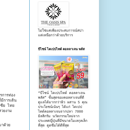
ไม่ใช่แค่เพียงประสบการณ์สปา
แต่เหนือกว่าด้วยบริการ
บีไชน์ ไดเปปไทด์ คอลลาเจน พลัส
“บีไชน์ ไดเปปไทด์ คอลลาเจน
ารการท่อง
พลัส” ขั้นสุดของคอลลาเจนที่ดี
่มีการเดิน
ดูแลได้มากกว่าผิว ผสาน 5 คุณ
ีเซีย ไทย
ประโยชน์เน้นๆ ได้แก่ ไดเปป
่สวยงาม
ไทด์คอลลาเจนจากปลา 7000
มิลลิกรัม นวัตกรรมใหม่จาก
ประเทศญี่ปุ่นที่มีขนาดโมเลกุลเล็ก
มาด้วย
ที่สุด ดูดซึมได้ดีที่สุด