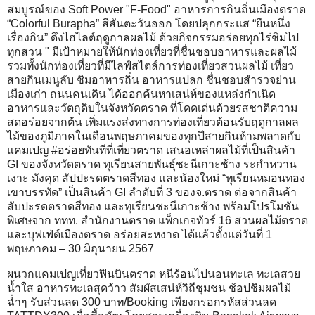
สมบูรณ์ของ Soft Power "F-Food" อาหารการกินถิ่นเมืองตราด
“Colorful Burapha” สีสันตะวันออก โดยปลุกกระแส “ยืนหนึ่ง
เรื่องกิน” ดึงไฮไลต์ฤดูกาลผลไม้ ด้วยกิจกรรมอร่อยทุกไร่ชิมไป
ทุกสวน " มีเป้าหมายให้นักท่องเที่ยวที่ชื่นชอบอาหารและผลไม้
รวมทั้งนักท่องเที่ยวที่มีไลฟ์สไตล์การท่องเที่ยวสวนผลไม้ เที่ยว
สายกินเมนูลับ ชิมอาหารถิ่น อาหารแปลก ชื่นชอบสำรวจย่าน
เมืองเก่า ถนนคนเดิน ได้ออกค้นหาเสน่ห์ของแหล่งกำเนิด
อาหารและวัตถุดิบในจังหวัดตราด ที่โดดเด่นด้วยรสชาติความ
สดอร่อยจากต้น เพิ่มแรงส่งทางการท่องเที่ยวต้อนรับฤดูกาลผล
ไม้ของภูมิภาคในเดือนพฤษภาคมของทุกปีสายกินห้ามพลาดกับ
แคมเปญ #อร่อยทันทีที่เที่ยวตราด เสนอเหล่าผลไม้ที่เป็นสินค้า
GI ของจังหวัดตราด ทุเรียนสายพันธุ์ชะนีเกาะช้าง ระกำหวาน
เงาะ มังคุด สัปปะรดตราดสีทอง และน้องใหม่ “ทุเรียนหมอนทอง
เขาบรรทัด” เป็นสินค้า GI ลำดับที่ 3 ของจ.ตราด ต่อจากสินค้า
สับปะรดตราดสีทอง และทุเรียนชะนีเกาะช้าง พร้อมโปรโมชัน
พิเศษจาก ททท. สำนักงานตราด แพ็กเกจทัวร์ 16 สวนผลไม้ตราด
และบุฟเฟ่ต์เมืองตราด อร่อยสะหงาด ได้แล้วตั้งแต่วันที่ 1
พฤษภาคม – 30 มิถุนายน 2567
ผนวกแคมเปญเที่ยวฟินบินตราด หนีร้อนไปนอนทะเล ทะเลสวย
น้ำใส อาหารทะเลสุดว้าว สัมผัสเสน่ห์วิถีชุมชน ช้อปชิมผลไม้
ฉ่ำๆ รับส่วนลด 300 บาท/Booking เพียงกรอกรหัสส่วนลด