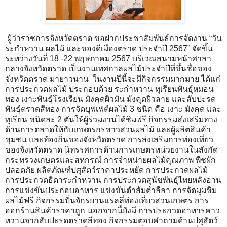
ผู้ว่าราชการจังหวัดตราด ขอฝากประชาสัมพันธ์การจัดงาน “วัน
ระกำหวาน ผลไม้ และของดีเมืองตราด ประจำปี 2567” จัดขึ้น
ระหว่างวันที่ 18 -22 พฤษภาคม 2567 บริเวณสนามหน้าศาลา
กลางจังหวัดตราด เป็นงานเทศกาลผลไม้ประจำปีที่ขึ้นชื่อของ
จังหวัดตราด มายาวนาน ในงานปีนี้จะมีกิจกรรมมากมาย ได้แก่
การประกวดผลไม้ ประกอบด้วย ระกำหวาน ทุเรียนพันธุ์หมอน
ทอง เงาะพันธุ์โรงเรียน มังคุดผิวมัน มังคุดผิวลาย และสับปะรด
พันธุ์ตราดสีทอง การจัดบุฟเฟ่ต์ผลไม้ 3 ชนิด คือ เงาะ มังคุด และ
ทุเรียน ชนิดละ 2 ตันให้ผู้ร่วมงานได้ชิมฟรี กิจกรรมส่งเสริมทาง
ด้านการตลาดให้กับเกษตรกรชาวสวนผลไม้ และผู้ผลิตสินค้า
ชุมชน และท้องถิ่นของจังหวัดตราด การส่งเสริมการท่องเที่ยว
ของจังหวัดตราด นิทรรศการด้านการเกษตรหน่วยงานในสังกัด
กระทรวงเกษตรและสหกรณ์ การจำหน่ายผลไม้คุณภาพ พืชผัก
ปลอดภัย ผลิตภัณฑ์ปศุสัตว์ราคาประหยัด การประกวดผลไม้
การประกวดธิดาระกำหวาน การประกวดสุนัขพันธุ์ไทยหลังอาน
การแข่งขันประกอบอาหาร แข่งขันตำส้มตำลีลา การจัดมุมชิม
ผลไม้ฟรี กิจกรรมปั่นจักรยานแรลลี่ท่องเที่ยวสวนเกษตร การ
ออกร้านสินค้าราคาถูก นอกจากนี้ยังมี การประกวดอาหารคาว
หวานจากสับปะรดตราดสีทอง กิจกรรมตอบคำถามด้านปศุสัตว์