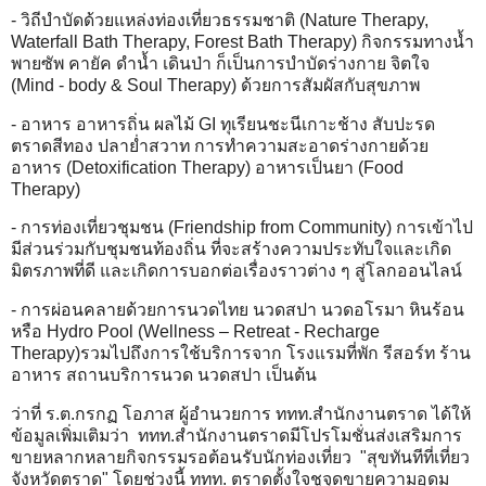
- วิถีบำบัดด้วยแหล่งท่องเที่ยวธรรมชาติ (Nature Therapy,
Waterfall Bath Therapy, Forest Bath Therapy) กิจกรรมทางน้ำ
พายซัพ คายัค ดำน้ำ เดินป่า ก็เป็นการบำบัดร่างกาย จิตใจ
(Mind - body & Soul Therapy) ด้วยการสัมผัสกับสุขภาพ
- อาหาร อาหารถิ่น ผลไม้ GI ทุเรียนชะนีเกาะช้าง สับปะรด
ตราดสีทอง ปลาย่ำสวาท การทำความสะอาดร่างกายด้วย
อาหาร (Detoxification Therapy) อาหารเป็นยา (Food
Therapy)
- การท่องเที่ยวชุมชน (Friendship from Community) การเข้าไป
มีส่วนร่วมกับชุมชนท้องถิ่น ที่จะสร้างความประทับใจและเกิด
มิตรภาพที่ดี และเกิดการบอกต่อเรื่องราวต่าง ๆ สู่โลกออนไลน์
- การผ่อนคลายด้วยการนวดไทย นวดสปา นวดอโรมา หินร้อน
หรือ Hydro Pool (Wellness – Retreat - Recharge
Therapy)รวมไปถึงการใช้บริการจาก โรงแรมที่พัก รีสอร์ท ร้าน
อาหาร สถานบริการนวด นวดสปา เป็นต้น
ว่าที่ ร.ต.กรกฏ โอภาส ผู้อำนวยการ ททท.สำนักงานตราด ได้ให้
ข้อมูลเพิ่มเติมว่า ททท.สำนักงานตราดมีโปรโมชั่นส่งเสริมการ
ขายหลากหลายกิจกรรมรอต้อนรับนักท่องเที่ยว "สุขทันทีที่เที่ยว
จังหวัดตราด" โดยช่วงนี้ ททท. ตราดตั้งใจชูจุดขายความอุดม