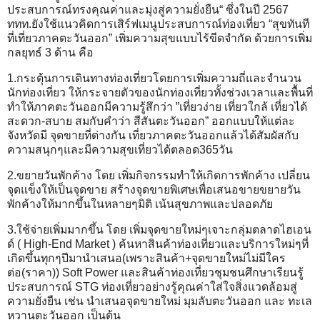
ประสบการณ์ทรงคุณค่าและมุ่งสู่ความยั่งยืน“ ซึ่งในปี 2567
ททท.ยังใช้แนวคิดการเสิร์ฟเมนูประสบการณ์ท่องเที่ยว “สุขทันที
ที่เที่ยวภาคตะวันออก” เพิ่มความสุขแบบไร้ขีดจำกัด ด้วยการเพิ่ม
กลยุทธ์ 3 ด้าน คือ
1.กระตุ้นการเดินทางท่องเที่ยวโดยการเพิ่มความถี่และจำนวน
นักท่องเที่ยว ให้กระจายตัวของนักท่องเที่ยวทั้งช่วงเวลาและพื้นที่
ทำให้ภาคตะวันออกมีความรู้สึกว่า ”เที่ยวง่าย เที่ยวใกล้ เที่ยวได้
สะดวก-สบาย สมกับคำว่า สีสันตะวันออก” ออกแบบให้แต่ละ
จังหวัดมี จุดขายที่ต่างกัน เที่ยวภาคตะวันออกแล้วได้สัมผัสกับ
ความสนุกๆและมีความสุขเที่ยวได้ตลอด365วัน
2.ขยายวันพักค้าง โดย เพิ่มกิจกรรมทำให้เกิดการพักค้าง เปลี่ยน
จุดแข็งให้เป็นจุดขาย สร้างจุดขายพิเศษเพื่อเสนอขายขยายวัน
พักค้างให้มากขึ้นในหลายๆมิติ เน้นสุขภาพและปลอดภัย
3.ใช้จ่ายเพิ่มมากขึ้น โดย เพิ่มจุดขายใหม่ๆเจาะกลุ่มตลาดไฮเอน
ด์ ( High-End Market ) ค้นหาสินค้าท่องเที่ยวและบริการใหม่ๆที่
เกิดขึ้นทุกๆปีมานำเสนอ(เพราะสินค้า+จุดขายใหม่ไม่มีใคร
ต่อ(ราคา)) Soft Power และสินค้าท่องเที่ยวชุมชนศึกษาเรียนรู้
ประสบการณ์ STG ท่องเที่ยวอย่างรู้คุณค่าใส่ใจสิ่งแวดล้อมสู่
ความยั่งยืน เช่น นำเสนอจุดขายใหม่ มุมลับตะวันออก และ ทะเล
หวานตะวันออก เป็นต้น