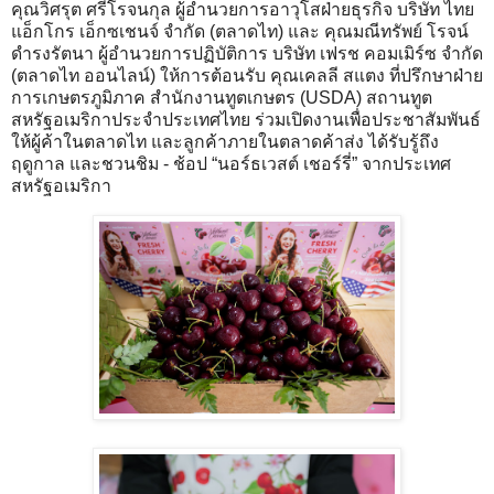
คุณวิศรุต ศรีโรจนกุล ผู้อำนวยการอาวุโสฝ่ายธุรกิจ บริษัท ไทย
แอ็กโกร เอ็กซเชนจ์ จำกัด (ตลาดไท) และ คุณมณีทรัพย์ โรจน์
ดำรงรัตนา ผู้อำนวยการปฏิบัติการ บริษัท เฟรช คอมเมิร์ซ จำกัด
(ตลาดไท ออนไลน์) ให้การต้อนรับ คุณเคลลี สแตง ที่ปรึกษาฝ่าย
การเกษตรภูมิภาค สำนักงานทูตเกษตร (USDA) สถานทูต
สหรัฐอเมริกาประจำประเทศไทย ร่วมเปิดงานเพื่อประชาสัมพันธ์
ให้ผู้ค้าในตลาดไท และลูกค้าภายในตลาดค้าส่ง ได้รับรู้ถึง
ฤดูกาล และชวนชิม - ช้อป “นอร์ธเวสต์ เชอร์รี่” จากประเทศ
สหรัฐอเมริกา