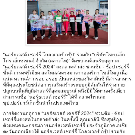
“นอร์ธเวสต์ เชอร์รี่ โกลวเวอร์ กรุ๊ป” ร่วมกับ “บริษัท ไทย แอ็ก
โกร เอ็กซเชนจ์ จำกัด (ตลาดไท)” จัดขบวนต้อนรับฤดูกาล
“นอร์ธเวสต์ เชอร์รี่ 2024” ลงตลาดค้าส่ง ชวนชิม - ช้อป เชอร์รี่
ชั้นดี เกรดพรีเมียม สดใหม่ส่งตรงมาจากอเมริกา ไซส์ใหญ่ เนื้อ
แน่น หวานฉ่ำ กรอบ อร่อย เป็นแหล่งของวิตามินซี มีสารอาหาร
ที่มีคุณประโยชน์ต่อการเสริมสร้างระบบภูมิคุ้มกันให้ร่างกาย
ปลูกบนพื้นที่ภูมิศาสตร์ที่อุดมสมบูรณ์ หนึ่งปีมีให้ทานครั้งเดียว
สามารถซื้อ “นอร์ธเวสต์ เชอร์รี่” ได้ที่ ตลาดไท และ
ซุปเปอร์มาร์เก็ตชั้นนำในประเทศไทย
การจัดงานฤดูกาล “นอร์ธเวสต์ เชอร์รี่ 2024” ชวนชิม - ช้อป
เชอร์รี่แดงสดในตลาดค้าส่ง ในครั้งนี้ คุณมาลินี ซื่อสุทธิกุล
ตัวแทนคณะกรรมการนอร์ธเวสต์ เชอร์รี่ ประจำภูมิภาคเอเชีย
ตะวันออกเฉียงใต้ นอร์ธเวสต์ เชอร์รี่ โกลวเวอร์ กรุ๊ป ร่วมกับ