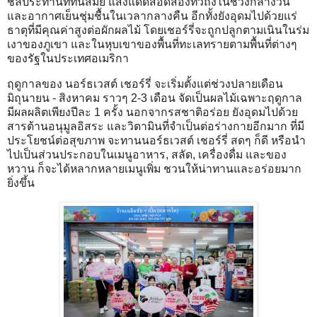
ชลประทานที่ทันสมัย แสงแดดสอดส่องทั่วถึงในช่วงกลางวัน
และอากาศเย็นชุ่มชื้นในเวลากลางคืน อีกทั้งยังอุดมไปด้วยแร่
ธาตุที่มีคุณค่าสูงต่อผักผลไม้ โดยเชอร์รี่จะถูกปลูกตามเนินในร่ม
เงาของภูเขา และในหุบเขาของพื้นที่ทะเลทรายตามพื้นที่ต่างๆ
ของรัฐในประเทศอเมริกา
ฤดูกาลของ นอร์ธเวสต์ เชอร์รี่ จะเริ่มตั้งแต่ช่วงปลายเดือน
มิถุนายน - สิงหาคม ราวๆ 2-3 เดือน จัดเป็นผลไม้เฉพาะฤดูกาล
มีผลผลิตเพียงปีละ 1 ครั้ง นอกจากรสชาติอร่อย ยังอุดมไปด้วย
สารต้านอนุมูลอิสระ และวิตามินที่จำเป็นต่อร่างกายอีกมาก ที่มี
ประโยชน์ต่อสุขภาพ จะทานนอร์ธเวสต์ เชอร์รี่ สดๆ ก็ดี หรือนำ
ไปเป็นส่วนประกอบในเมนูอาหาร, สลัด, เครื่องดื่ม และของ
หวาน ก็จะได้หลากหลายเมนูเพิ่ม ชวนให้น่าทานและอร่อยมาก
ยิ่งขึ้น