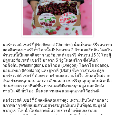
นอร์ธเวสต์ เชอร์รี่ (Northwest Cherries) นั้นเป็นเชอร์รี่รสหวาน
ผลผลิตของเชอร์รี่ทั่วโลกนั้นมีประมาณ 2 ล้านเมตริกตัน โดยใน
จำนวนนี้เป็นผลผลิตจาก นอร์ธเวสต์ เชอร์รี่ จำนวน 15 % โดยผู้
ปลูกนอร์ธเวสต์ เชอร์รี่ มาจาก 5 รัฐในอเมริกา ซึ่งได้แก่
วอชิงตัน (Washington), ออริกอน (Oregon), ไอดาโฮ (Idaho),
มอนแทนา (Montana) และยูทาห์ (Utah) ซึ่งชาวสวนจะปลูก
นอร์ธเวสต์ เชอร์รี่ ด้วยความรักและความใส่ใจ เก็บสดใหม่จาก
ต้นอย่างทะนุถนอม และละเอียดลออ เชอร์รี่ทุกลูกถูกเก็บด้วยมือ
ก่อนช่วงพระอาทิตย์ขึ้น การแพคที่มีมาตรฐานสูง และจัดส่ง
ภายใน 48 ชั่วโมง เพื่อคงความสด และคุณภาพไว้อย่างดี
นอร์ธเวสต์ เชอร์รี่ มีผลผลิตคุณภาพสูง เพราะเติบโตท่ามกลาง
สภาพอากาศที่ผสมผสานอย่างสมบูรณ์แบบ ดินที่อุดมสมบูรณ์
จากภูเขาไฟ น้ำใสสะอาดเย็นจากธารน้ำแข็งและระบบ