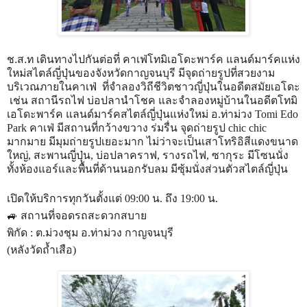
ช.ส.ท เดินทางไปกันต่อที่ คาเฟ่โทมิเอโดะพาร์ค แลนด์มาร์คแห่ง
ใหม่สไตล์ญี่ปุ่นของจังหวัดกาญจนบุรี มีจุดถ่ายรูปที่สวยงาม
บริเวณภายในคาเฟ่ ที่จำลองวิถีชีวิตชาวญี่ปุ่นในอดีตสมัยเอโดะ
เช่น สถานีรถไฟ บ่อปลานำโชค และจำลองหมู่บ้านในอดีต
โทมิ
เอโดะพาร์ค แลนด์มาร์คสไตล์ญี่ปุ่นแห่งใหม่ อ.ท่าม่วง
Tomi Edo
Park คาเฟ่ มีสถานที่กว้างขวาง ร่มรื่น
จุดถ่ายรูป chic chic
มากมาย มีมุมถ่ายรูปเยอะมาก ไม่ว่าจะเป็นเสาโทริอิสีแดงขนาด
ใหญ่, สะพานญี่ปุ่น, บ่อปลาคราฟ, รางรถไฟ, ซากุระ มีโซนนั่ง
ทั้งห้องแอร์และพื้นที่ด้านนอกรับลม มีซุ้มนั่งส่วนตัวสไตล์ญี่ปุ่น
เปิดให้บริการทุกวันตั้งแต่ 09:00 น. ถึง 19:00 น.
🚙 สถานที่จอดรถสะดวกสบาย
พิกัด : ต.ม่วงชุม อ.ท่าม่วง กาญจนบุรี
(หลังวัดถ้ำเสือ)