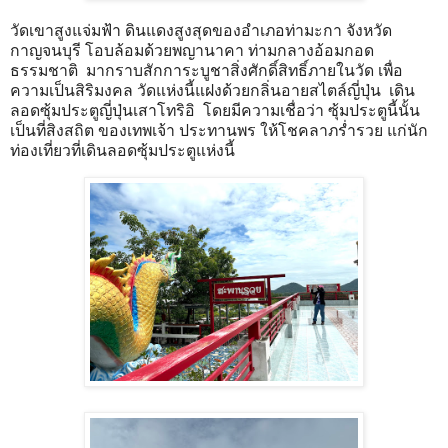
วัดเขาสูงแจ่มฟ้า ดินแดงสูงสุดของอำเภอท่ามะกา จังหวัด
กาญจนบุรี โอบล้อมด้วยพญานาคา ท่ามกลางอ้อมกอด
ธรรมชาติ มากราบสักการะบูชาสิ่งศักดิ์สิทธิ์ภายในวัด เพื่อ
ความเป็นสิริมงคล วัดแห่งนี้แฝงด้วยกลิ่นอายสไตล์ญี่ปุ่น เดิน
ลอดซุ้มประตูญี่ปุ่นเสาโทริอิ โดยมีความเชื่อว่า ซุ้มประตูนี้นั้น
เป็นที่สิงสถิต ของเทพเจ้า ประทานพร ให้โชคลาภร่ำรวย แก่นัก
ท่องเที่ยวที่เดินลอดซุ้มประตูแห่งนี้