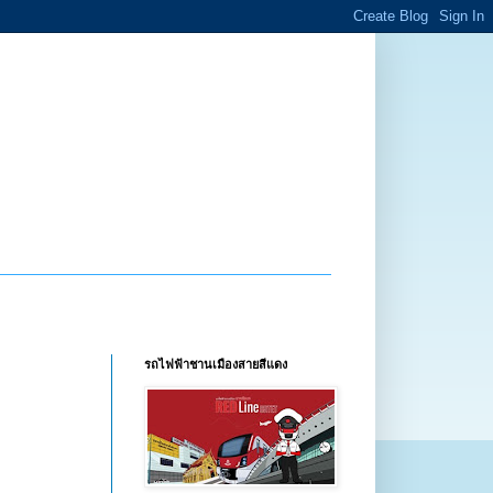
รถไฟฟ้าชานเมืองสายสีแดง