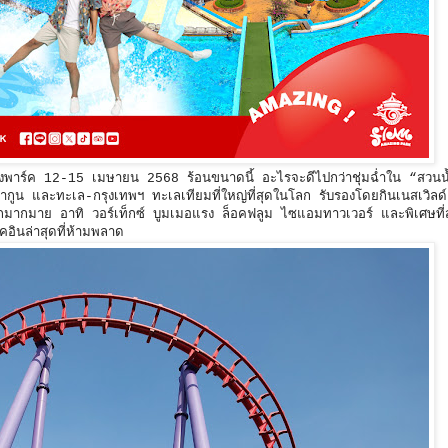
เมซิ่งพาร์ค 12-15 เมษายน 2568 ร้อนขนาดนี้ อะไรจะดีไปกว่าชุ่มฉ่ำใน “สว
ากูน และทะเล-กรุงเทพฯ ทะเลเทียมที่ใหญ่ที่สุดในโลก รับรองโดยกินเนสเวิลด
โลกมากมาย อาทิ วอร์เท็กซ์ บูมเมอแรง ล็อคฟลูม ไซแอมทาวเวอร์ และพิเศษที่ส
คอินล่าสุดที่ห้ามพลาด