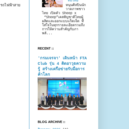
“ทีมไทย”
 รถไฟฟ้าสาย
หนุนศิลปินนัก
วาดภาพชาว
ไทย เปิดตัว Sheep x
“Sheep”เคสสัญชาติไทยผู้
ผลิตและออกแบบแก็ดเจ็ต ที่
ใส่ใจในทุกรายละเอียดรวมถึง
การให้ความสำคัญกับภา
พลั...
RECENT ::
'กรมเจรจา' เดินหน้า FTA
Club รุ่น 4 ติดอาวุธความ
รู้ สร้างเครือข่ายรับมือการ
ค้าโลก
BLOG ARCHIVE ::