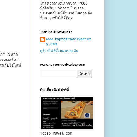
ไทด์คอลลาเจนจากปลา 7000
มิลลิกรัม นวัตกรรมใหม่จาก
ประเทศญี่ปุ่นที่มีขนาดโมเลกุลเล็ก
ที่สุด ดูดซึมได้ดีที่สุด
TOPTOTRAVARIETY
www.toptotravelvariet
y.com
ดูโปรไฟล์ทั้งหมดของฉัน
นน้ำ” ขนาด
์เรคคอร์ดส
www.toptotravelvariety.com
ุดกับไฮไลท์
กิน เที่ยว ช้อป ปาร์ตี้
TopToTravel.com