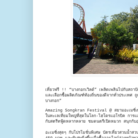
เที่ยวฟรี !! “บางกอกเวิลด์” เพลิดเพลินไปกับส
และเลือกซื้อผลิตภัณฑ์ท้องถิ่นของดีจากทั่วประเทศ 
บางกอก”
Amazing Songkran Festival @ สยามอะเมซิ่งพาร์
ในทะเลเทียมใหญ่ที่สุดในโลก-ไฮโดรแอโรบิค การแ
กับสตรีทฟู้ดหลากหลาย ชมดนตรีเปิดหมวก สนุกกับอุ
อะเมซิ่งสุดๆ กับโปรโมชั่นพิเศษ บัตรเที่ยวสวนน้ำส