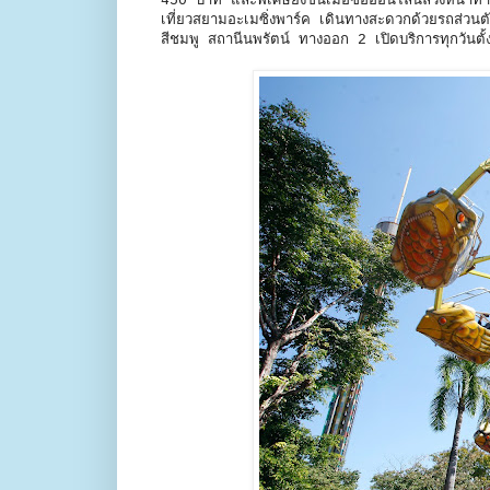
450 บาท และพิเศษยิ่งขึ้นเมื่อซื้อออนไลน์ล่วง
เที่ยวสยามอะเมซิ่งพาร์ค เดินทางสะดวกด้วยรถส่
สีชมพู สถานีนพรัตน์ ทางออก 2 เปิดบริการทุกวั