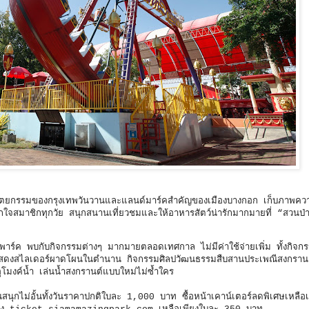
ถาปัตยกรรมของกรุงเทพวันวานและแลนด์มาร์คสำคัญของเมืองบางกอก เก็บภาพค
ถูกใจสมาชิกทุกวัย สนุกสนานเที่ยวชมและให้อาหารสัตว์น่ารักมากมายที่ “สวนป่า
ค พบกับกิจกรรมต่างๆ มากมายตลอดเทศกาล ไม่มีค่าใช้จ่ายเพิ่ม ทั้งกิจก
สดงสไลเดอร์ผาดโผนในตำนาน กิจกรรมศิลปวัฒนธรรมสืบสานประเพณีสงกรานต์
โมงค์น้ำ เล่นน้ำสงกรานต์แบบใหม่ไม่ซ้ำใคร
วนสนุกไม่อั้นทั้งวันราคาปกติใบละ 1,000 บาท ซื้อหน้าเคาน์เตอร์ลดพิเศษเหลือ