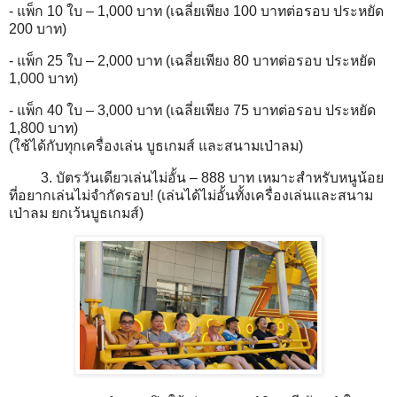
- แพ็ก 10 ใบ – 1,000 บาท (เฉลี่ยเพียง 100 บาทต่อรอบ ประหยัด
200 บาท)
- แพ็ก 25 ใบ – 2,000 บาท (เฉลี่ยเพียง 80 บาทต่อรอบ ประหยัด
1,000 บาท)
- แพ็ก 40 ใบ – 3,000 บาท (เฉลี่ยเพียง 75 บาทต่อรอบ ประหยัด
1,800 บาท)
(ใช้ได้กับทุกเครื่องเล่น บูธเกมส์ และสนามเป่าลม)
3. บัตรวันเดียวเล่นไม่อั้น – 888 บาท เหมาะสำหรับหนูน้อย
ที่อยากเล่นไม่จำกัดรอบ! (เล่นได้ไม่อั้นทั้งเครื่องเล่นและสนาม
เป่าลม ยกเว้นบูธเกมส์)