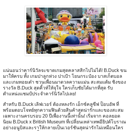
แน่นอนว่าคาร์นิวัลจะขาดเกมสุดคลาสสิกไปไม่ได้! B.Duck ขน
มาให้ครบ ทั้ง เกมปาลูกห่วง ปาเป้า โยนกระป๋อง บาสเก็ตบอล
และเกมทอยเต๋า ชวนเพื่อนมาดวลความแม่น สะสมแต้ม ชิงของ
รางวัล B.Duck สุดคิ้วท์ให้จุใจ ใครเก็บชัยได้มากที่สุด รับ
ตำแหน่งแชมป์ประจำคาร์นิวัลไปเลย!
สำหรับ B.Duck เลิฟเวอร์ ต้องหลงรัก เอ็กซ์คลูซีฟ ป็อบอัพ ที่
พร้อมตอบโจทย์ทุกความฟินด้วยสินค้าสุดน่ารักและของสะสม
เฉพาะงานครบรอบ 20 ปีเพื่องานนี้เท่านั้น! เริ่มจาก คอลยอด
นิยม B.Duck x British Museum ที่เปลี่ยนเหล่าเทพอียิปต์โบราณ
อย่างอนูบิสและราให้กลายเป็นเวอร์ชันสุดน่ารักไม่เหมือนใคร