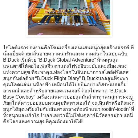
ไฮไลต์แรกของงานคือโซนเครื่องเล่นแสนสนุกสุดสร้างสรรค์ ที่
เต็มเปี่ยมด้วยกลิ่นอายความน่ารักและความสนุกในแบบฉบับ
B.Duck เริ่มด้วย “B.Duck Global Adventure” ม้าหมุนสุด
แฟนตาซีใต้หอไอเฟลจิ๋ว ตกแต่งไฟระยิบระยับและเสียงเพลง
แห่งความสุข ที่จะพาคุณท่องโลกในจินตนาการสไตล์ฝรั่งเศส
สนุกกันต่อด้วย “B.Duck Flight Diary” B.Duckบอลลูนที่จะพา
คุณโลดแล่นบนท้องฟ้า เหมือนได้โบยบินอย่างอิสระแบบเต็ม
อารมณ์ และสำหรับสายแอดเวนเจอร์ ต้องไม่พลาด “B.Duck
Busy Cowboy” เครื่องเล่นคาวบอยสุดมันส์ พาทุกคนสู่การผจญ
ภัยสไตล์คาวบอยแบบควบคุมทิศทางเองได้ จะเหินฟ้าหรือดิ่งลงก็
สนุกได้สุดเหวี่ยงไปกับเส้นทางกลางท้องฟ้าแนว rootin’-tootin’ ที่
ทั้งสนุกและเร้าใจ!! บอกเลยว่านี่ไม่ใช่แค่คาร์นิวัลธรรมดา แต่นี่
คือโลกแห่งความสุขที่คุณต้องมาให้ได้!