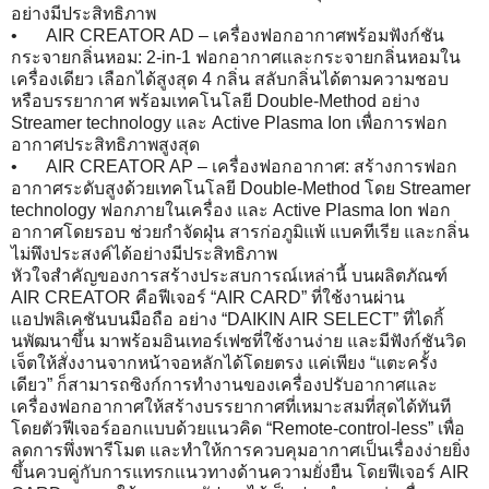
อย่างมีประสิทธิภาพ
•
AIR CREATOR AD – เครื่องฟอกอากาศพร้อมฟังก์ชัน
กระจายกลิ่นหอม: 2-in-1 ฟอกอากาศและกระจายกลิ่นหอมใน
เครื่องเดียว เลือกได้สูงสุด 4 กลิ่น สลับกลิ่นได้ตามความชอบ
หรือบรรยากาศ พร้อมเทคโนโลยี Double-Method อย่าง
Streamer technology และ Active Plasma Ion เพื่อการฟอก
อากาศประสิทธิภาพสูงสุด
•
AIR CREATOR AP – เครื่องฟอกอากาศ: สร้างการฟอก
อากาศระดับสูงด้วยเทคโนโลยี Double-Method โดย Streamer
technology ฟอกภายในเครื่อง และ Active Plasma Ion ฟอก
อากาศโดยรอบ ช่วยกำจัดฝุ่น สารก่อภูมิแพ้ แบคทีเรีย และกลิ่น
ไม่พึงประสงค์ได้อย่างมีประสิทธิภาพ
หัวใจสำคัญของการสร้างประสบการณ์เหล่านี้ บนผลิตภัณฑ์
AIR CREATOR คือฟีเจอร์ “AIR CARD” ที่ใช้งานผ่าน
แอปพลิเคชันบนมือถือ อย่าง “DAIKIN AIR SELECT” ที่ไดกิ้
นพัฒนาขึ้น มาพร้อมอินเทอร์เฟซที่ใช้งานง่าย และมีฟังก์ชันวิด
เจ็ตให้สั่งงานจากหน้าจอหลักได้โดยตรง แค่เพียง “แตะครั้ง
เดียว” ก็สามารถซิงก์การทำงานของเครื่องปรับอากาศและ
เครื่องฟอกอากาศให้สร้างบรรยากาศที่เหมาะสมที่สุดได้ทันที
โดยตัวฟีเจอร์ออกแบบด้วยแนวคิด “Remote-control-less” เพื่อ
ลดการพึ่งพารีโมต และทำให้การควบคุมอากาศเป็นเรื่องง่ายยิ่ง
ขึ้นควบคู่กับการแทรกแนวทางด้านความยั่งยืน โดยฟีเจอร์ AIR