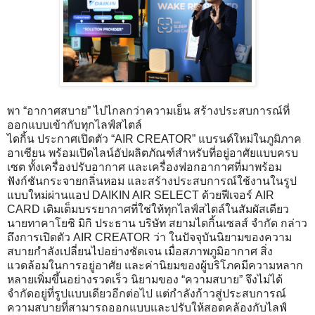
พา “อากาศสบาย” ไปไกลกว่าความเย็น สร้างประสบการณ์ที่
ออกแบบเข้ากับทุกไลฟ์สไตล์
ไดกิ้น ประกาศเปิดตัว “AIR CREATOR” แบรนด์ใหม่ในภูมิภาค
อาเซียน พร้อมเปิดไลน์อัปผลิตภัณฑ์สำหรับที่อยู่อาศัยแบบครบ
เซต ทั้งเครื่องปรับอากาศ และเครื่องฟอกอากาศที่มาพร้อม
ฟังก์ชันกระจายกลิ่นหอม และสร้างประสบการณ์ใช้งานในรูป
แบบใหม่ผ่านแอป DAIKIN AIR SELECT ด้วยฟีเจอร์ AIR
CARD เติมเต็มบรรยากาศที่ใช่ให้ทุกไลฟ์สไตล์ในสัมผัสเดียว
นายทาคาโยชิ มิกิ ประธาน บริษัท สยามไดกิ้นเซลส์ จำกัด กล่าว
ถึงการเปิดตัว AIR CREATOR ว่า ในปัจจุบันนิยามของความ
สบายกำลังเปลี่ยนไปอย่างชัดเจน เมื่อสภาพภูมิอากาศ สิ่ง
แวดล้อมในการอยู่อาศัย และค่านิยมของผู้บริโภคมีความหลาก
หลายเพิ่มขึ้นอย่างรวดเร็ว นิยามของ “ความสบาย” จึงไม่ได้
จำกัดอยู่ที่รูปแบบเดียวอีกต่อไป แต่กำลังก้าวสู่ประสบการณ์
ความสบายที่สามารถออกแบบและปรับให้สอดคล้องกับไลฟ์