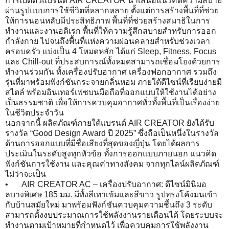
การเปิดตัวแบรนด์ AIR CREATOR นำเสนอแนวคิดความสบาย
ผ่านรูปแบบการใช้ชีวิตที่หลากหลาย ตั้งแต่การสร้างพื้นที่ที่ช่วย
ให้การนอนหลับมีประสิทธิภาพ พื้นที่ที่ช่วยสร้างสมาธิในการ
ทำงานและงานอดิเรก พื้นที่ให้ความรู้สึกสบายสำหรับการออก
กำลังกาย ไปจนถึงพื้นที่แห่งความผ่อนคลายสำหรับช่วงเวลา
ครอบครัว แบ่งเป็น 4 โหมดหลัก ได้แก่ Sleep, Fitness, Focus
และ Chill-out ที่ประสบการณ์ทั้งหมดสามารถเชื่อมโยงด้วยการ
ทำงานร่วมกัน ทั้งเครื่องปรับอากาศ เครื่องฟอกอากาศ รวมถึง
รุ่นที่มาพร้อมฟังก์ชันกระจายกลิ่นหอม ภายใต้ดีไซน์ที่เรียบง่ายมี
สไตล์ พร้อมอินเทอร์เฟซบนมือถือที่ออกแบบให้ใช้งานได้อย่าง
เป็นธรรมชาติ เพื่อให้การควบคุมอากาศทั่วทั้งพื้นที่เป็นเรื่องง่าย
ในชีวิตประจำวัน
นอกจากนี้ ผลิตภัณฑ์ภายใต้แบรนด์ AIR CREATOR ยังได้รับ
รางวัล “Good Design Award ปี 2025” ซึ่งถือเป็นหนึ่งในรางวัล
ด้านการออกแบบที่มีชื่อเสียงที่สุดของญี่ปุ่น โดยได้ผลการ
ประเมินในระดับสูงทุกหัวข้อ ทั้งการออกแบบภายนอก แนวคิด
ฟังก์ชันการใช้งาน และคุณค่าทางสังคม จากทุกไลน์ผลิตภัณฑ์
ไม่ว่าจะเป็น
•
AIR CREATOR AC – เครื่องปรับอากาศ: ดีไซน์มินิมอ
ลบางพิเศษ 185 มม. มีทั้งสีเทาเข้มและสีขาว รูปทรงโค้งมนเข้า
กับบ้านสมัยใหม่ มาพร้อมฟังก์ชันควบคุมความชื้นถึง 3 ระดับ
สามารถตั้งงบประมาณการใช้พลังงานรายเดือนได้ โดยระบบจะ
ทำงานตามเป้าหมายที่กำหนดไว้ เพื่อควบคุมการใช้พลังงาน