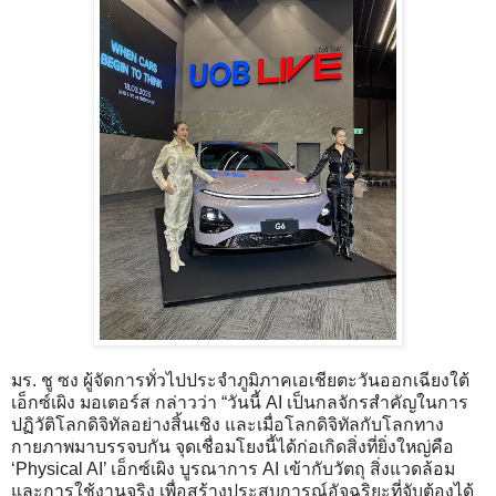
มร. ชู ซง ผู้จัดการทั่วไปประจำภูมิภาคเอเชียตะวันออกเฉียงใต้
เอ็กซ์เผิง มอเตอร์ส กล่าวว่า “วันนี้ AI เป็นกลจักรสำคัญในการ
ปฏิวัติโลกดิจิทัลอย่างสิ้นเชิง และเมื่อโลกดิจิทัลกับโลกทาง
กายภาพมาบรรจบกัน จุดเชื่อมโยงนี้ได้ก่อเกิดสิ่งที่ยิ่งใหญ่คือ
‘Physical AI’ เอ็กซ์เผิง บูรณาการ AI เข้ากับวัตถุ สิ่งแวดล้อม
และการใช้งานจริง เพื่อสร้างประสบการณ์อัจฉริยะที่จับต้องได้