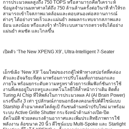
การประมวลผลสูงถึง 750 TOPS หรือสามารถคิดวิเคราะห์
ข้อมูลจำนวนมหาศาลได้ถึง 750 ล้านล้านครั้งต่อวินาที ทำให้รถ
สามารถเข้าใจสภาพแวดล้อมและตอบสนองต่อสถานการณ์
ต่างๆ ได้อย่างรวดเร็วและแม่นยำ ลดผลกระทบจากสภาพแสง
ย้อน แสงน้อย หรือแสงจ้า ทำให้ระบบสามารถตรวจจับได้อย่าง
แม่นยำ คมชัด และไกลขึ้น
เปิดตัว ‘The New XPENG X9’, Ultra-Intelligent 7-Seater
เอ็กซ์เผิง ‘New X9’ โฉมใหม่ของรถตู้ไฟฟ้าทางสปอร์ตที่คล่อง
ตัวและอัจฉริยะที่สุด มาพร้อมการปรับโฉมทั้งภายนอกและ
ภายใน พร้อมยกระดับความหรูหราด้วยการเพิ่มฟังก์ชันการใช้
งานที่เคยอยู่ในรถหรูและเทคโนโลยีให้ล้ำหน้ากว่าเดิม ติดตั้ง
Turing AI Chip ที่ให้พลังในการประมวลผล AI (AI Brain Power)
แรงขึ้นถึง 3 เท่า รูปลักษณ์ภายนอกยังคงคอนเซ็ปต์ดีไซน์แบบ
Starship ล้ำอนาคตสไตล์คูเป้ กันชนด้านหน้าปรับใหม่ มาพร้อม
ระบบ Active Grille Shutter กระจังหน้าด้านล่างเปิด-ปิด
อัตโนมัติ ช่วยลดแรงต้านอากาศและเพิ่มประสิทธิภาพการใช้
พลังงาน ล้อขนาด 20 นิ้ว ดีไซน์แบบ Multi-Spoke และ Starlight