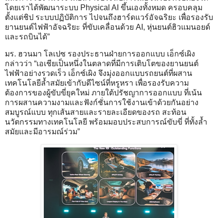
โดยเราได้พัฒนาระบบ Physical AI ขึ้นเองทั้งหมด ครอบคลุม
ตั้งแต่ชิป ระบบปฏิบัติการ ไปจนถึงฮาร์ดแวร์อัจฉริยะ เพื่อรองรับ
ยานยนต์ไฟฟ้าอัจฉริยะ ที่ขับเคลื่อนด้วย AI, หุ่นยนต์ฮิวแมนอยด์
และรถบินได้”
มร. ฮวนมา โลเปซ รองประธานฝ่ายการออกแบบ เอ็กซ์เผิง
กล่าวว่า “เอเชียเป็นหนึ่งในตลาดที่มีการเติบโตของยานยนต์
ไฟฟ้าอย่างรวดเร็ว เอ็กซ์เผิง จึงมุ่งออกแบบรถยนต์ที่ผสาน
เทคโนโลยีล้ำสมัยเข้ากับดีไซน์ที่หรูหรา เพื่อรองรับความ
ต้องการของผู้ขับขี่ยุคใหม่ ภายใต้ปรัชญาการออกแบบ ที่เน้น
การผสานความงามและฟังก์ชั่นการใช้งานเข้าด้วยกันอย่าง
สมบูรณ์แบบ ทุกเส้นสายและรายละเอียดของรถ สะท้อน
นวัตกรรมทางเทคโนโลยี พร้อมมอบประสบการณ์ขับขี่ ที่ทั้งล้ำ
สมัยและมีอารมณ์ร่วม”