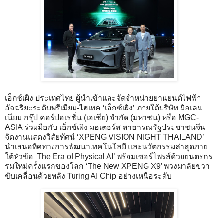
เอ็กซ์เผิง ประเทศไทย ผู้นำเข้าและจัดจำหน่ายยานยนต์ไฟฟ้า
อัจฉริยะระดับพรีเมียม-ไฮเทค ‘เอ็กซ์เผิง’ ภายใต้บริษัท มิลเลน
เนียม กรุ๊ป คอร์ปอเรชั่น (เอเชีย) จำกัด (มหาชน) หรือ MGC-
ASIA ร่วมมือกับ เอ็กซ์เผิง มอเตอร์ส สาธารณรัฐประชาชนจีน
จัดงานแสดงวิสัยทัศน์ ‘XPENG VISION NIGHT THAILAND’
นำเสนอทิศทางการพัฒนาเทคโนโลยี และนวัตกรรมล่าสุดภาย
ใต้หัวข้อ ‘The Era of Physical AI’ พร้อมเซอร์ไพรส์ด้วยยนตรกร
รมใหม่ครั้งแรกของโลก ‘The New XPENG X9’ พวงมาลัยขวา
ขับเคลื่อนด้วยพลัง Turing AI Chip อย่างเหนือระดับ