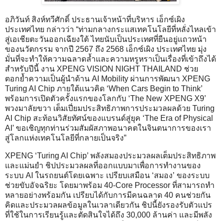
อภิวันท์ สิงห์ทวีศักดิ์ ประธานเจ้าหน้าที่บริหาร เอ็กซ์เผิง
ประเทศไทย กล่าวว่า “ท่ามกลางกระแสเทคโนโลยีที่หลั่งไหลเข้า
สู่เอเชียตะวันออกเฉียงใต้ ไทยนับเป็นประเทศที่ยืนอยู่แถวหน้า
ของนวัตกรรม จากปี 2567 ถึง 2568 เอ็กซ์เผิง ประเทศไทย มุ่ง
มั่นที่จะทำให้ความฉลาดล้ำและความหรูหราเป็นเรื่องที่เข้าถึงได้
สำหรับปีนี้ งาน XPENG VISION NIGHT THAILAND ช่วย
ตอกย้ำความเป็นผู้นำด้าน AI Mobility ผ่านการพัฒนา XPENG
Turing AI Chip ภายใต้แนวคิด ‘When Cars Begin to Think’
พร้อมการเปิดตัวครั้งแรกของโลกกับ ‘The New XPENG X9’
พวงมาลัยขวา เต็มเปี่ยมประสิทธิภาพการประมวลผลด้วย Turing
AI Chip สะท้อนวิสัยทัศน์ของแบรนด์สู่ยุค ‘The Era of Physical
AI’ ขอเชิญทุกท่านร่วมสัมผัสภาพอนาคตในจินตนาการของเรา
สู่โลกแห่งเทคโนโลยีที่กลายเป็นจริง”
XPENG ‘Turing AI Chip’ พลังสมองประมวลผลเต็มประสิทธิภาพ
และแม่นยำ ชิปประมวลผลที่ออกแบบมาเพื่อการทำงานของ
ระบบ AI ในรถยนต์โดยเฉพาะ เปรียบเสมือน ‘สมอง’ ของระบบ
ช่วยขับอัจฉริยะ โดยมาพร้อม 40-Core Processor ที่สามารถทำ
หลายอย่างพร้อมกัน เปรียบได้กับการมีคนฉลาด 40 คนช่วยกัน
คิดและประมวลผลข้อมูลในเวลาเดียวกัน ชิปนี้ยังรองรับตัวแปร
ที่ใช้ในการเรียนรู้และตัดสินใจได้ถึง 30,000 ล้านค่า และมีพลัง