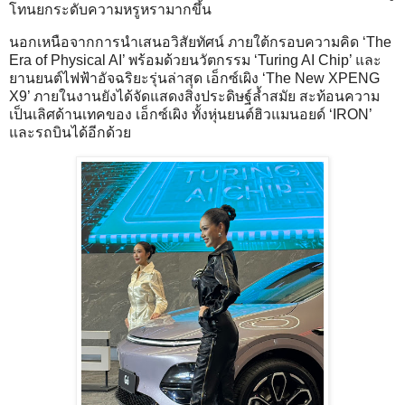
โทนยกระดับความหรูหรามากขึ้น
นอกเหนือจากการนำเสนอวิสัยทัศน์ ภายใต้กรอบความคิด ‘The
Era of Physical AI’ พร้อมด้วยนวัตกรรม ‘Turing AI Chip’ และ
ยานยนต์ไฟฟ้าอัจฉริยะรุ่นล่าสุด เอ็กซ์เผิง ‘The New XPENG
X9’ ภายในงานยังได้จัดแสดงสิ่งประดิษฐ์ล้ำสมัย สะท้อนความ
เป็นเลิศด้านเทคของ เอ็กซ์เผิง ทั้งหุ่นยนต์ฮิวแมนอยด์ ‘IRON’
และรถบินได้อีกด้วย