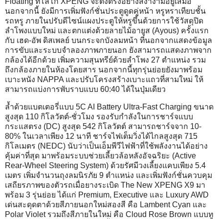
Floating ที่โลโก้ XPENG จะตั้งตรงอย่างสง่างามอยู่เสมอ
นอกจากนี้ ยังมีการเพิ่มฟังก์ชั่นประตูดูดคู่หน้า หรูหราเทียบชั้น
รถหรู ภายในปรับดีไซน์แผงประตูให้หรูขึ้นด้วยการใช้วัสดุปิด
ลำโพงแบบใหม่ และตกแต่งด้วยลายไม้อายูส (Ayous) ครั้งแรก
กับ เฮด-อัพ ดิสเพลย์ บนกระจกบังลมหน้า ที่นอกจากแสดงข้อมูล
การขับและระบบจำลองภาพภายนอก ยังสามารถแสดงภาพจาก
กล้องได้อีกด้วย เพิ่มความสุนทรีย์ด้วยลำโพง 27 ตำแหน่ง รวม
ถึงกล้องภายในห้องโดยสาร นอกจากนี้ทุกรุ่นย่อยยังมาพร้อม
เบาะหนัง NAPPA และปรับโครงสร้างเบาะแถวที่สามใหม่ ให้
สามารถแบ่งการพับราบแบบ 60:40 ได้ในปุ่มเดียว
ล้ำด้วยแบตเตอรี่แบบ 5C AI Battery Ultra-Fast Charging ขนาด
สูงสุด 110 กิโลวัตต์-ชั่วโมง รองรับกำลังในการชาร์จแบบ
กระแสตรง (DC) สูงสุด 542 กิโลวัตต์ สามารถชาร์จจาก 10-
80% ในเวลาเพียง 12 นาที ชาร์จไฟเต็มวิ่งได้ไกลสูงสุด 715
กิโลเมตร (NEDC) นับว่าเป็นเอ็มพีวีไฟฟ้าที่ใช้พลังงานได้อย่าง
คุ้มค่าที่สุด มาพร้อมระบบช่วยเลี้ยวล้อหลังอัจฉริยะ (Active
Rear-Wheel Steering System) ด้วยรัศมีวงเลี้ยงแคบเพียง 5.4
เมตร เพิ่มจำนวนถุงลมนิรภัย 9 ตำแหน่ง และเพิ่มฟังก์ชั่นควบคุม
เสถียรภาพของตัวรถเมื่อยางระเบิด The New XPENG X9 มา
พร้อม 3 รุ่นย่อย ได้แก่ Premium, Executive และ Luxury AWD
เด่นสะดุดตาด้วยสีภายนอกใหม่สองสี คือ Lambent Cyan และ
Polar Violet รวมถึงสีภายในใหม่ คือ Cloud Rose Brown แบบทู