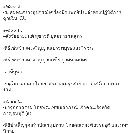
๑๒:๐๐ น.
-ระดมทุนสร้างอุปกรณ์เครื่องมือแพทย์ประจำห้องปฏิบัติการ
ฉุกเฉิน ICU
๑๓:๐๐ น.
–สังวัธยายมนต์ สุขาวดี ยูหมหายานสูตร
-พิธีเซ่นข้าวดวงวิญญาณบรรพบุรุษและวีรชน
-พิธีเซ่นข้าวดวงวิญญาณที่ไร้ญาติขาดมิตร
-ลาที่บูชา
-อนุโมทนากถา โดยองสรภาณมธุรส เจ้าอาวาสวัดถาวรวรา
ราม
๑๕:๐๐ น.
-ปาฐกถาธรรม โดยพระเทพเมธาภรณ์ เจ้าคณะจังหวัด
กาญจนบุรี (ธ)
-พิธีบำเพ็ญกุศลทักษิณานุปทาน โดยคณะสงฆ์ธรรมยุติ และมหา
นิกาย