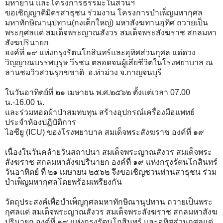
มหายาน และโครงการธรรมะในสวนฯ
ขอเชิญญาติมิตรสาธุชน ร่วมงาน โครงการบำเพ็ญมหากุศล
มหาทักษิณานุปทาน(กงเต็กใหญ่) มหาสังฆทานอุทิศ ถวายเป็น
พระกุศลแด่ สมเด็จพระญาณสังวร สมเด็จพระสังฆราช สกลมหา
สังฆปรินายก
องค์ที่ ๑๙ แห่งกรุงรัตนโกสินทร์และอุทิศส่วนกุศล แด่ดวง
วิญญาณบรรพบุรุษ วีรชน ตลอดจนผู้เสียชีวิตในโรงพยาบาล ณ
ลานชมวิวสวนรุกขชาติ อ.ท่าม่วง จ.กาญจนบุรี
ในวันอาทิตย์ที่ ๒๑ เมษายน พ.ศ.๒๕๖๒ ตั้งแต่เวลา 07.00
น.-16.00 น.
และร่วมทอดผ้าป่าสมทบทุน สร้างอุปกรณ์เครื่องมือแพทย์
ประจำห้องปฏิบัติการ
ไอซียู (ICU) ของโรงพยาบาล สมเด็จพระสังฆราช องค์ที่ ๑๙
เนื่องในวันคล้ายวันสถาปนา สมเด็จพระญาณสังวร สมเด็จพระ
สังฆราช สกลมหาสังฆปรินายก องค์ที่ ๑๙ แห่งกรุงรัตนโกสินทร์
วันอาทิตย์ ที่ ๒๑ เมษายน ๒๕๖๒ จึงขอเชิญชวนท่านสาธุชน ร่วม
บำเพ็ญมหากุศลโดยพร้อมเพรียงกัน
วัตถุประสงค์​เพื่อบำเพ็ญกุศลมหาทักษิณานุปทาน ถวายเป็นพระ
กุศลแด่ สมเด็จพระญาณสังวร สมเด็จพระสังฆราช สกลมหาสังฆ
ปรินายก องค์ที่ ๑๙ แห่งกรุงรัตนโกสินทร์ และอุทิศส่วนกุศลแด่