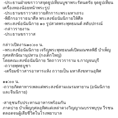
​ -ประธานฝ่ายฆราวาสจุดธูปเทียนบูชาพระรัตนตรัย จุดธูปเทียน
เครื่องทองน้อยหน้าพระรูป
​ -ประธานฆราวาสถวายสักการะพระมหาเถระ
​ -พิธีกรอาราธนาศีล พระสงฆ์อนัมนิกายให้ศีล
​ -พระสงฆ์อนัมนิกาย ๑๐ รูปสวดพระพุทธมนต์ สดับปกรณ์
-กล่าวรายงาน
-ประธานฆราวาส
กล่าวเปิดงาน๑๐:๐๐ น.
–พระสงฆ์อนัมนิกาย เจริญพระพุทธมนต์เปิดมณฑลพิธี บำเพ็ญ
กุศลทักษิณานุปทาน (กงเต็กใหญ่)
โดยคณะสงฆ์อนัมนิกาย วัดถาวรวราราม จ.กาญจนบุรี
​ -ถวายพุทธบูชา
​ -เตรียมข้าวสารอาหารแห้ง ถวายเป็น มหาสังฆทานอุทิศ​
๑๑:๐๐ น.
-ถวายภัตตาหารเพลแด่พระสงฆ์สามเณรมหายาน (อนัมนิกาย
และจีนนิกาย)
-สาธุชนรับประทานอาหารพร้อมกัน
ภาคบ่าย บำเพ็ญกุศลอุทิศแด่เหล่าดวงวิญญาณบรรพบุรุษ วีรชน
ตลอดจนผู้เสียชีวิตในโรงพยาบาล