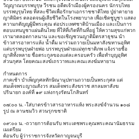
วิญญาณบรรพบุรุษ วีรชน อดีตเจ้าเมืองผู้ครองนคร นักรบไทย
บรรพบุรุษไทย ที่สละชีวิตเพื่อรักษาเอกราชชาติไทย ปู่ย่าตายาย
ญาติมิตร ตลอดจนผู้เสียชีวิตในโรงพยาบาล เพื่อเชิดชูบูชา แสดง
ความกตัญญูผู้มีพระคุณ ต่อประเทศชาติบ้านเมือง และเป็นการ
ตอบแทนบูชาแผ่นดินไทย ที่ให้ที่เกิดที่กินที่อยู่ ให้ความสุขแก่พวก
เรามาตลอดกาลนาน และขอเชิญชวนญาติมิตรสาธุชน นำ
ข้าวสารอาหารแห้ง น้ำดื่ม มาร่วมถวายเป็นมหาสังฆทานอุทิศ
แด่บรรพบุรุษฝ่ายพ่อ บรรพบุรุษฝ่ายแม่ทุกชาติภพ แจ้งรายชื่อ
ญาติทั้งหลาย ชื่อตระกูลของแต่ละครอบครัว เพื่อทำบุญอุทิศ
ส่วนกุศล โดยคณะสงฆ์เถรวาทและคณะสงฆ์มหายาน
กำหนดการ
ภาคเช้า บำเพ็ญกุศลทักษิณานุปทานถวายเป็นพระกุศล แด่
สมเด็จพระญาณสังวร สมเด็จพระสังฆราช สกลมหาสังฆ
ปรินายก องค์ที่ ๑๙ แห่งกรุงรัตนโกสินทร์
๐๗:๐๐ น. -ใส่บาตรข้าวสารอาหารแห้ง พระสงฆ์จำนวน ๑๐๘
รูป ณ ลานชมวิว สวนรุกขชาติ
๐๙:๐๐ น. -ถวายการต้อนรับ พระเดชพระคุณพระคณานัมธรรม
เมเตรียม
ต้อนรับ ผู้ว่าราชการจังหวัดกาญจนบุรี