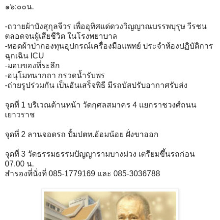
๑๖:๐๐​น.
-ถวายผ้าบังสุกุลจีวร เพื่ออุทิศแด่ดวงวิญญาณบรรพบุรุษ วีรชน
ตลอดจนผู้เสียชีวิต ในโรงพยาบาล
-ทอดผ้าป่ากองทุนอุปกรณ์เครื่องมือแพทย์ ประจำห้องปฏิบัติการ
ฉุกเฉิน ICU
-มอบของที่ระลึก
​-อนุโมทนากถา กรวดน้ำรับพร
-ถ่ายรูปร่วมกัน เป็นอันเสร็จพิธี มีรถบัสปรับอากาศรับส่ง
จุดที่ 1 บริเวณด้านหน้า วัดกุศลสมาคร 4 แยกราชวงศ์ถนน
เยาวราช
จุดที่ 2 ลานจอดรถ ปั้มปตท.อ้อมน้อย ฝั่งขาออก
จุดที่ 3 วัดธรรมธรรมปัญญารามบางม่วง เตรียมขึ้นรถก่อน
07.00 น.
สำรองที่นั่งที่ 085-1779169 และ 085-3036788