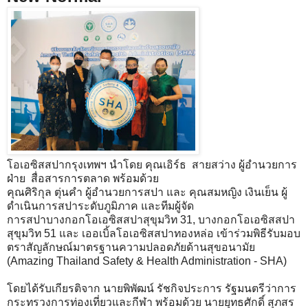
โอเอซิสสปากรุงเทพฯ นำโดย คุณเอิร์ธ สายสว่าง ผู้อำนวยการ
ฝ่าย สื่อสารการตลาด พร้อมด้วย
คุณศิริกุล ตุ่นคำ ผู้อำนวยการสปา และ คุณสมหญิง เงินเย็น ผู้
ดำเนินการสปาระดับภูมิภาค และทีมผู้จัด
การสปาบางกอกโอเอซิสสปาสุขุมวิท 31, บางกอกโอเอซิสสปา
สุขุมวิท 51 และ เออเบิ้ลโอเอซิสสปาทองหล่อ เข้าร่วมพิธีรับมอบ
ตราสัญลักษณ์มาตรฐานความปลอดภัยด้านสุขอนามัย
(Amazing Thailand Safety & Health Administration - SHA)
โดยได้รับเกียรติจาก นายพิพัฒน์ รัชกิจประการ รัฐมนตรีว่าการ
กระทรวงการท่องเที่ยวและกีฬา พร้อมด้วย นายยุทธศักดิ์ สุภสร