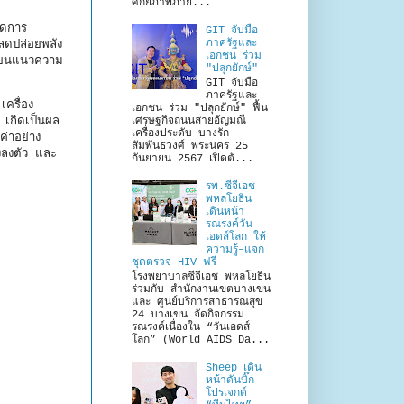
ศักยภาพภาย...
วดการ
GIT จับมือ
ภาครัฐและ
ปลดปล่อยพลัง
เอกชน ร่วม
ี่ยนแนวความ
"ปลุกยักษ์"
GIT จับมือ
ภาครัฐและ
ครื่อง
เอกชน ร่วม "ปลุกยักษ์" ฟื้น
เศรษฐกิจถนนสายอัญมณี
 เกิดเป็นผล
เครื่องประดับ บางรัก
ค่าอย่าง
สัมพันธวงศ์ พระนคร 25
งลงตัว และ
กันยายน 2567 เปิดตั...
รพ.ซีจีเอช
พหลโยธิน
เดินหน้า
รณรงค์วัน
เอดส์โลก ให้
ความรู้–แจก
ชุดตรวจ HIV ฟรี
โรงพยาบาลซีจีเอช พหลโยธิน
ร่วมกับ สำนักงานเขตบางเขน
และ ศูนย์บริการสาธารณสุข
24 บางเขน จัดกิจกรรม
รณรงค์เนื่องใน “วันเอดส์
โลก” (World AIDS Da...
Sheep เดิน
หน้าดันบิ๊ก
โปรเจกต์