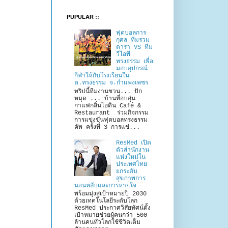
PUPULAR ::
ฟุตบอลการ
กุศล ทีมรวม
ดารา VS ทีม
วีไอพี
ทรงธรรม เพื่อ
มอบอุปกรณ์
กีฬาให้กับโรงเรียนใน
ต.ทรงธรรม จ.กำแพงเพชร
ทริปนี้ทีมงานชวน... ปัก
หมุด ... บ้านที่อบอุ่น
กาแฟกลิ่นไอดิน Café &
Restaurant ร่วมกิจกรรม
การแข่งขันฟุตบอลทรงธรรม
คัพ ครั้งที่ 3 การแข่...
ResMed เปิด
ตัวสำนักงาน
แห่งใหม่ใน
ประเทศไทย
ยกระดับ
สุขภาพการ
นอนหลับและการหายใจ
พร้อมมุ่งสู่เป้าหมายปี 2030
ด้วยเทคโนโลยีระดับโลก
ResMed ประกาศวิสัยทัศน์ตั้ง
เป้าหมายช่วยผู้คนกว่า 500
ล้านคนทั่วโลกใช้ชีวิตเต็ม