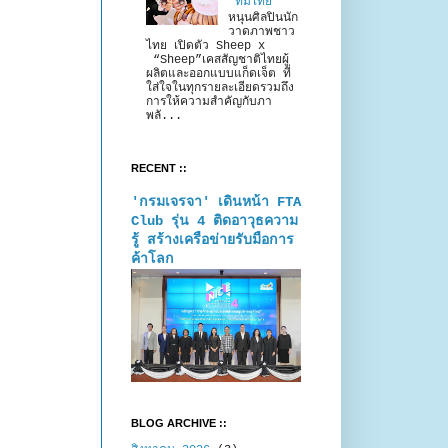
“ทีมไทย”
หนุนศิลปินนัก
วาดภาพชาว
ไทย เปิดตัว Sheep x
“Sheep”เคสสัญชาติไทยผู้
ผลิตและออกแบบแก็ดเจ็ต ที่
ใส่ใจในทุกรายละเอียดรวมถึง
การให้ความสำคัญกับภา
พลั...
RECENT ::
'กรมเจรจา' เดินหน้า FTA
Club รุ่น 4 ติดอาวุธความ
รู้ สร้างเครือข่ายรับมือการ
ค้าโลก
BLOG ARCHIVE ::