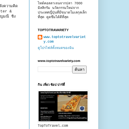
ไทด์คอลลาเจนจากปลา 7000
ลังความคิด
มิลลิกรัม นวัตกรรมใหม่จาก
tter &
ประเทศญี่ปุ่นที่มีขนาดโมเลกุลเล็ก
ญมณี ชิง
ที่สุด ดูดซึมได้ดีที่สุด
TOPTOTRAVARIETY
www.toptotravelvariet
y.com
ดูโปรไฟล์ทั้งหมดของฉัน
www.toptotravelvariety.com
กิน เที่ยว ช้อป ปาร์ตี้
TopToTravel.com