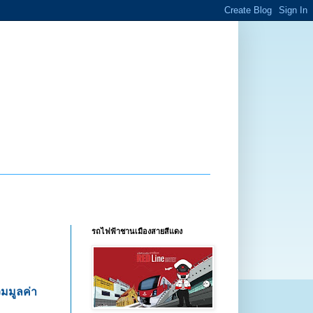
รถไฟฟ้าชานเมืองสายสีแดง
มูลค่า