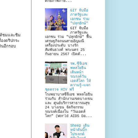
ศักยภาพภาย...
GIT จับมือ
ภาครัฐและ
เอกชน ร่วม
"ปลุกยักษ์"
GIT จับมือ
ภาครัฐและ
ห้ชมและชิม
เอกชน ร่วม "ปลุกยักษ์" ฟื้น
่องดริปกระ
เศรษฐกิจถนนสายอัญมณี
เครื่องประดับ บางรัก
ินอีกรอบ
สัมพันธวงศ์ พระนคร 25
กันยายน 2567 เปิดตั...
รพ.ซีจีเอช
พหลโยธิน
เดินหน้า
รณรงค์วัน
เอดส์โลก ให้
ความรู้–แจก
ชุดตรวจ HIV ฟรี
โรงพยาบาลซีจีเอช พหลโยธิน
ร่วมกับ สำนักงานเขตบางเขน
และ ศูนย์บริการสาธารณสุข
24 บางเขน จัดกิจกรรม
รณรงค์เนื่องใน “วันเอดส์
โลก” (World AIDS Da...
Sheep เดิน
หน้าดันบิ๊ก
โปรเจกต์