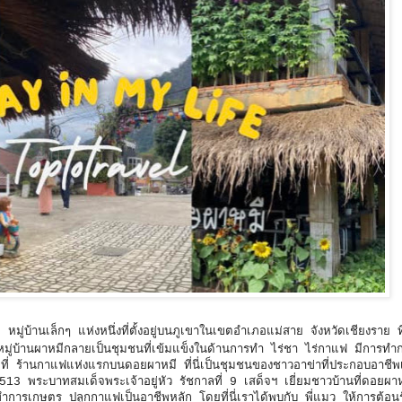
บ้านเล็กๆ แห่งหนึ่งที่ตั้งอยู่บนภูเขาในเขตอำเภอแม่สาย จังหวัดเชียงราย ที
หมู่บ้านผาหมีกลายเป็นชุมชนที่เข้มแข็งในด้านการทำ ไร่ชา ไร่กาแฟ มีการทำก
าอยู่ที่ ร้านกาแฟแห่งแรกบนดอยผาหมี ที่นี่เป็นชุมชนของชาวอาข่าที่ประกอบอาช
อปี 2513 พระบาทสมเด็จพระเจ้าอยู่หัว รัชกาลที่ 9 เสด็จฯ เยี่ยมชาวบ้านที่ดอย
ำการเกษตร ปลูกกาแฟเป็นอาชีพหลัก โดยที่นี่เราได้พบกับ พี่แมว ให้การต้อน