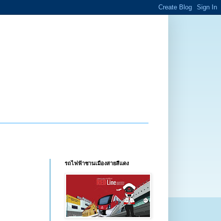
รถไฟฟ้าชานเมืองสายสีแดง