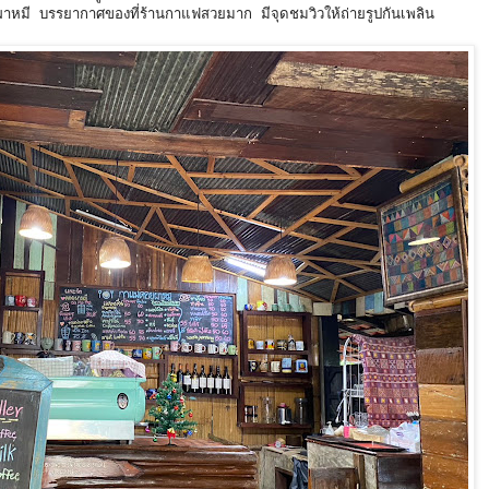
ผาหมี บรรยากาศของที่ร้านกาแฟสวยมาก มีจุดชมวิวให้ถ่ายรูปกันเพลิน