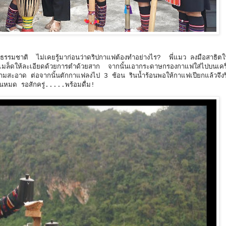
รรมชาติ ไม่เคยรู้มาก่อนว่าดริปกาแฟต้องทำอย่างไร? พี่แมว ลงมือสาธิตใ
เมล็ดให้ละเอียดด้วยการตำด้วยสาก จากนั้นเอากระดาษกรองกาแฟใส่ไปบนเครื
ามสะอาด ต่อจากนั้นตักกาแฟลงไป 3 ช้อน รินน้ำร้อนพอให้กาแฟเปียกแล้วจึงร
หมด รอสักครู่.....พร้อมดื่ม!