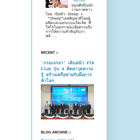
“ทีมไทย”
หนุนศิลปินนัก
วาดภาพชาว
ไทย เปิดตัว Sheep x
“Sheep”เคสสัญชาติไทยผู้
ผลิตและออกแบบแก็ดเจ็ต ที่
ใส่ใจในทุกรายละเอียดรวมถึง
การให้ความสำคัญกับภา
พลั...
RECENT ::
'กรมเจรจา' เดินหน้า FTA
Club รุ่น 4 ติดอาวุธความ
รู้ สร้างเครือข่ายรับมือการ
ค้าโลก
BLOG ARCHIVE ::