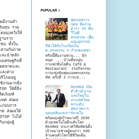
PUPULAR ::
ฟุตบอลการ
ีพมีงานทำ
กุศล ทีมรวม
งินทุน รวม
ดารา VS ทีม
มุ่งหวังให้
วีไอพี
ทรงธรรม เพื่อ
จฐานราก
มอบอุปกรณ์
ชน ทั้งใน
กีฬาให้กับโรงเรียนใน
ระสานกับภาค
ต.ทรงธรรม จ.กำแพงเพชร
 และนำหลัก
ทริปนี้ทีมงานชวน... ปัก
หมุด ... บ้านที่อบอุ่น
เศรษฐกิจที่
กาแฟกลิ่นไอดิน Café &
ยายตลาดและ
Restaurant ร่วมกิจกรรม
และต่าง
การแข่งขันฟุตบอลทรงธรรม
คัพ ครั้งที่ 3 การแข่...
ริโภคอยู่
้งานมากยิ่ง
ResMed เปิด
OP ให้ดียิ่ง
ตัวสำนักงาน
ลิตภัณฑ์
แห่งใหม่ใน
ะเทศ ส่งผล
ประเทศไทย
ยกระดับ
ประกอบการ
สุขภาพการ
าท ส่งผลให้
นอนหลับและการหายใจ
 OTOP ไปได้
พร้อมมุ่งสู่เป้าหมายปี 2030
กลุ่มผู้
ด้วยเทคโนโลยีระดับโลก
ResMed ประกาศวิสัยทัศน์ตั้ง
เป้าหมายช่วยผู้คนกว่า 500
ล้านคนทั่วโลกใช้ชีวิตเต็ม