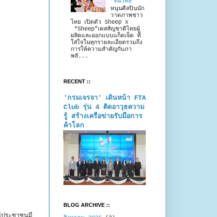
“ทีมไทย”
หนุนศิลปินนัก
วาดภาพชาว
ไทย เปิดตัว Sheep x
“Sheep”เคสสัญชาติไทยผู้
ผลิตและออกแบบแก็ดเจ็ต ที่
ใส่ใจในทุกรายละเอียดรวมถึง
การให้ความสำคัญกับภา
พลั...
RECENT ::
'กรมเจรจา' เดินหน้า FTA
Club รุ่น 4 ติดอาวุธความ
รู้ สร้างเครือข่ายรับมือการ
ค้าโลก
BLOG ARCHIVE ::
ห้ประชาชนมี