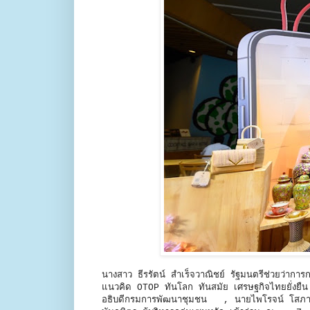
นางสาว ธีรรัตน์ สำเร็จวาณิชย์ รัฐมนตรีช่วยว
แนวคิด OTOP ทันโลก ทันสมัย เศรษฐกิจไทยยั่งย
อธิบดีกรมการพัฒนาชุมชน , นายไพโรจน์ โสภาพร 