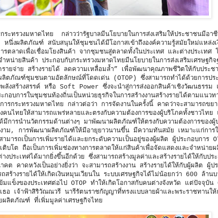
การกระทรวงมหาดไทย กล่าวว่ารัฐบาลมีนโยบายในการส่งเสริมให้ประชาชนมีอาช
นึ่งผลิตภัณฑ์ สนับสนุนให้ชุมชนได้มีโอกาสเข้าถึงองค์ความรู้สมัยใหม่แหล่งเ
ตลาดเพื่อเชื่อมโยงสินค้า จากชุมชนสู่ตลาดทั้งในประเทศ และต่างประเทศ โดย
การจำหน่ายสินค้า ประกอบกับกระทรวงมหาดไทยมีนโยบายในการส่งเสริมเศรษฐกิ
ายจ่าย สร้างรายได้ ลดความเหลื่อมล้ำ” เพื่อพัฒนาคุณภาพชีวิตให้กับประชา
ผลิตภัณฑ์ชุมชนตามอัตลักษณ์ที่โดดเด่น (OTOP) ซึ่งสามารถทำได้ด้วยการป
งพลังสร้างสรรค์ หรือ Soft Power ซึ่งจะนำสู่การส่งออกสินค้าเชิงวัฒนธรรม
ะกอบการในชุมชนท้องถิ่นเป็นหน่วยธุรกิจในการสร้างงานสร้างรายได้ตามแนวทาง
าการกระทรวงมหาดไทย กล่าวต่อว่า การจัดงานในครั้งนี้ คาดว่าจะสามารถข
าของคนไทยให้สามารถแพร่หลายและตรงกับความต้องการของผู้บริโภคทั้งชาวไทย 
ด้มีการนำนวัตกรรมด้านต่างๆ มาพัฒนาผลิตภัณฑ์ให้ตรงกับความต้องการของผู้บ
าม, การพัฒนาผลิตภัณฑ์ให้มีอายุยาวนานขึ้น มีความทันสมัย เหมาะแก่การใช
สามารถเป็นการเพิ่มรายได้และยกระดับความเป็นอยู่ของผู้ผลิต ผู้ประกอบการ OT
รถเติบโต ถือเป็นการเพิ่มช่องทางการตลาดให้แก่สินค้าเพื่อจัดแสดงและจำหน่ายผ
งประเทศได้มากยิ่งขึ้นอีกด้วย ซึ่งสามารถสร้างมูลค่าและสร้างรายได้ให้กับปร
ต คาดหวังเป็นอย่างยิ่งว่า จะสามารถสร้างงาน สร้างรายได้ให้กับผู้ผลิต ผู้
สร้างรายได้ให้เกิดเงินหมุนเวียนใน ระบบเศรษฐกิจได้ไม่น้อยกว่า 600 ล้านบ
เข้มแข็งของประเทศต่อไป OTOP ทำให้เกิดโอกาสกับคนต่างจังหวัด แต่ปัจจุบัน
ธอ เจ้าฟ้าสิริวัณณวรี นารีรัตนราชกัญญาที่ทรงแบบลายผ้าและพระราชทานให้กับ
ตภัณฑ์ ที่เพิ่มมูลค่าเศรษฐกิจไทย