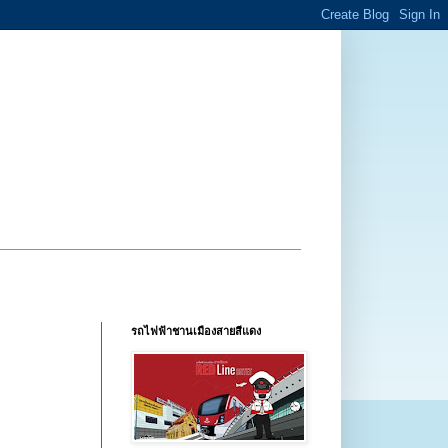
รถไฟฟ้าชานเมืองสายสีแดง