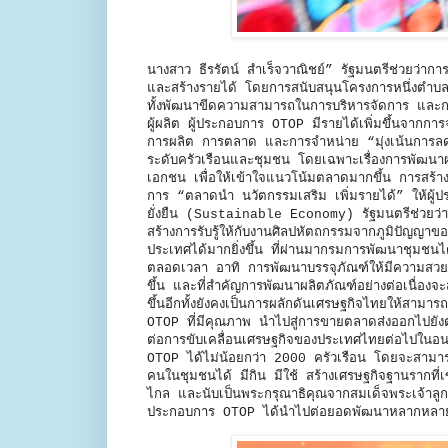
นางสาว ธีรรัตน์ สำเร็จวาณิชย์” รัฐมนตรีช่วยว่า
และสร้างรายได้ โดยการสนับสนุนโครงการหนึ่งตำบล ห
ทั้งพัฒนาขีดความสามารถในการบริหารจัดการ และการ
ผู้ผลิต ผู้ประกอบการ OTOP มีรายได้เพิ่มขึ้นจาก
การผลิต การตลาด และการจำหน่าย “มุ่งเน้นการลดร
ระดับครัวเรือนและชุมชน โดยเฉพาะเรื่องการพัฒนา
เอกชน เพื่อให้เข้าใจแนวโน้มตลาดมากขึ้น การสร้า
การ “ตลาดนำ นวัตกรรมเสริม เพิ่มรายได้” ให้ผู้ปร
ยั่งยืน (Sustainable Economy) รัฐมนตรีช่วยว่
สร้างการรับรู้ให้กับงานศิลปหัตถกรรมจากภูมิปัญญ
ประเทศได้มากยิ่งขึ้น ที่ผ่านมากรมการพัฒนาชุมชนไ
ตลอดเวลา อาทิ การพัฒนาบรรจุภัณฑ์ให้มีความสวยง
ขึ้น และที่สำคัญการพัฒนาผลิตภัณฑ์อย่างต่อเนื่องจะ
ขึ้นอีกทั้งยังคงเป็นการผลักดันเศรษฐกิจไทยให้สามา
OTOP ที่มีคุณภาพ นำไปสู่การขายตลาดส่งออกไปยังต่า
ต่อการขับเคลื่อนเศรษฐกิจของประเทศไทยต่อไปในอนาค
OTOP ได้ไม่น้อยกว่า 2000 ครัวเรือน โดยจะสามารถ
คนในชุมชนได้ มีกิน มีใช้ สร้างเศรษฐกิจฐานรากที่
ไกล และนับเป็นพระกรุณาธิคุณจากสมเด็จพระเจ้าลูกเ
ประกอบการ OTOP ได้นำไปต่อยอดพัฒนาหลากหลายผลิ