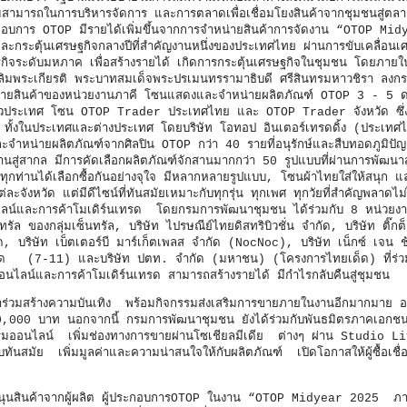
สามารถในการบริหารจัดการ และการตลาดเพื่อเชื่อมโยงสินค้าจากชุมชนสู่ตลาด
ู้ประกอบการ OTOP มีรายได้เพิ่มขึ้นจากการจำหน่ายสินค้าการจัดงาน “OTOP M
และกระตุ้นเศรษฐกิจกลางปีที่สำคัญงานหนึ่งของประเทศไทย ผ่านการขับเคลื่อนเ
ฐกิจระดับมหภาค เพื่อสร้างรายได้ เกิดการกระตุ้นเศรษฐกิจในชุมชน โดยภายใ
มพระเกียรติ พระบาทสมเด็จพระปรเมนทรรามาธิบดี ศรีสินทรมหาวชิรา ลงก
หน่ายสินค้าของหน่วยงานภาคี โซนแสดงและจำหน่ายผลิตภัณฑ์ OTOP 3 - 5 ด
ั่วประเทศ โซน OTOP Trader ประเทศไทย และ OTOP Trader จังหวัด ซึ่ง
ั้งในประเทศและต่างประเทศ โดยบริษัท โอทอป อินเตอร์เทรดดิ้ง (ประเทศ
หน่ายผลิตภัณฑ์จากศิลปิน OTOP กว่า 40 รายที่อนุรักษ์และสืบทอดภูมิปัญญา
านสู่สากล มีการคัดเลือกผลิตภัณฑ์จักสานมากกว่า 50 รูปแบบที่ผ่านการพัฒนาส
้าทุกท่านได้เลือกซื้อกันอย่างจุใจ มีหลากหลายรูปแบบ, โซนผ้าไทยใส่ให้สนุก
ละจังหวัด แต่มีดีไซน์ที่ทันสมัยเหมาะกับทุกรุ่น ทุกเพศ ทุกวัยที่สำคัญพลาดไม
ลน์และการค้าโมเดิร์นเทรด โดยกรมการพัฒนาชุมชน ได้ร่วมกับ 8 หน่วยง
รัล ของกลุ่มเซ็นทรัล, บริษัท ไปรษณีย์ไทยดิสทริบิวชั่น จำกัด, บริษัท ติ๊ก
, บริษัท เบ็ตเตอร์บี มาร์เก็ตเพลส จำกัด (NocNoc), บริษัท เน็กซ์ เจน ช
ัด (7-11) และบริษัท ปตท. จำกัด (มหาชน) (โครงการไทยเด็ด) ที่ร่วมก
โลกออนไลน์และการค้าโมเดิร์นเทรด สามารถสร้างรายได้ มีกำไรกลับค
อดังมาร่วมสร้างความบันเทิง พร้อมกิจกรรมส่งเสริมการขายภายในงานอีกมากมาย อ
400,000 บาท นอกจากนี้ กรมการพัฒนาชุมชน ยังได้ร่วมกับพันธมิตรภาคเอกชน 
มออนไลน์ เพิ่มช่องทางการขายผ่านโซเชียลมีเดีย ต่างๆ ผ่าน Studio Li
มัย เพิ่มมูลค่าและความน่าสนใจให้กับผลิตภัณฑ์ เปิดโอกาสให้ผู้ซื้อเชื่อม
ัล
บสนุนสินค้าจากผู้ผลิต ผู้ประกอบการOTOP ในงาน “OTOP Midyear 2025 ภา