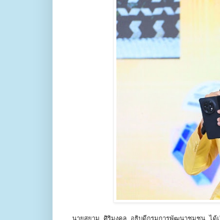
นายสยาม ศิริมงคล อธิบดีกรมการพัฒนาชุมชน ได้เป