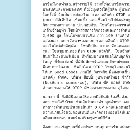
อาชีพมีงานทำและสร้างรายได้ รวมทั้งพัฒนาขีดความ
ประเทศและต่างประเทศ ทั้งยังมุ่งหวังให้ผู้ผลิต ผ
ในครั้งนี้ ถือเป็นการส่งเสริมการตลาดสินค้า OTOP 
ฐานรากให้เติบโต เข้มแข็ง และเชื่อมโยงไปยังเศรษ
กิจกรรมหลากหลาย ประกอบด้วย โซนนิทรรศการเฉลิ
เกล้าเจ้าอยู่หัว โซนนิทรรศการกิจกรรมและการจำ
2,000 บูธ โซนโอทอปชวนชิม กว่า 160 ร้านค้าท
แสดงผลงานการจัดหาช่องทางการตลาดสินค้า OTOP ท
และไฮไลต์สำคัญคือ โซนศิลปิน OTOP จัดแสดงและจำ
รุ่น, โซนชุมชนท่องเที่ยว OTOP นวัตวิถี, โซนจักส
สินค้าในระดับพรีเมียม ที่พร้อมมานาเสนอให้กับลูกค
Lady ที่จัดแสดงผ้าที่มีอัตลักษณ์และเอกลักษณ์ของแต่
พิเศษภายในงาน ที่พลิกโฉม OTOP ไทยสู่โลกออนไ
ได้แก่ Good Goods ภายใต้ วิสาหกิจเพื่อสังคมเซ็นท
แลนด์) จำกัด, บริษัท ช้อปปี้ (ประเทศไทย) จำกัด
(NexGen e-commerce), บริษัท ซีพี ออลล์ จำก
ด้านการตลาดให้ OTOP มีช่องทางการตลาด สู่
นอกจากนี้ ยังมีมินิคอนเสิร์ตจากศิลปินนักร้องชื่
สลากรางวัลชิงโชค ร่วมลุ้นรับทองคำ มูลค่ากว่า 
ทางการจำหน่ายนำเสนอสินค้า OTOP ผ่านแพลตฟอร์
ความน่าสนใจด้วยคอนเทนต์และกิจกรรมออนไลน์แบบทันส
ผลิตแบบตรงๆ และร่วมสร้างชุมชนดิจิท
จึงอยากขอเชิญชวนพี่น้องประชาชนทุกท่านร่วมสนั