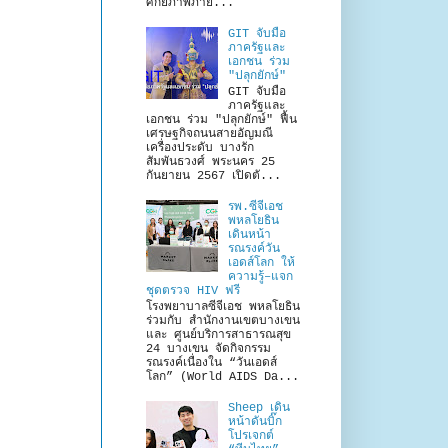
ศักยภาพภาย...
GIT จับมือ
ภาครัฐและ
เอกชน ร่วม
"ปลุกยักษ์"
GIT จับมือ
ภาครัฐและ
เอกชน ร่วม "ปลุกยักษ์" ฟื้น
เศรษฐกิจถนนสายอัญมณี
เครื่องประดับ บางรัก
สัมพันธวงศ์ พระนคร 25
กันยายน 2567 เปิดตั...
รพ.ซีจีเอช
พหลโยธิน
เดินหน้า
รณรงค์วัน
เอดส์โลก ให้
ความรู้–แจก
ชุดตรวจ HIV ฟรี
โรงพยาบาลซีจีเอช พหลโยธิน
ร่วมกับ สำนักงานเขตบางเขน
และ ศูนย์บริการสาธารณสุข
24 บางเขน จัดกิจกรรม
รณรงค์เนื่องใน “วันเอดส์
โลก” (World AIDS Da...
Sheep เดิน
หน้าดันบิ๊ก
โปรเจกต์