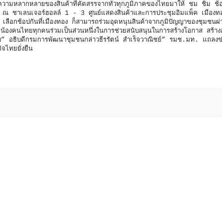
วามหลากหลายของสินค้าที่คัดสรรจากทั่วทุกภูมิภาคของไทยมาให้ ชม ชิม ช้อ
8 ณ ชาเลนเจอร์ฮอลล์ 1 - 3 ศูนย์แสดงสินค้าและการประชุมอิมแพ็ค เมืองท
้อ เลือกช้อปกันที่เมืองทอง ก็สามารถร่วมอุดหนุนสินค้าจากภูมิปัญญาของชุมชนผ่
น้องคนไทยทุกคนร่วมเป็นส่วนหนึ่งในการช่วยสนับสนุนในการสร้างโอกาส สร้า
ะครับ” อธิบดีกรมการพัฒนาชุมชนกล่าวธีรรัตน์ สำเร็จวาณิชย์” รมช.มท. แถลงข
ศรษฐกิจไทยยั่งยืน