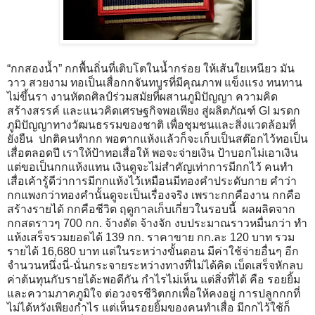
“กกสองน้ำ” กกพื้นถิ่นที่เติบโตในน้ำกร่อย ให้เส้นใยเหนียว มัน
วาว สวยงาม ทอเป็นเสื่อกกจันทบูรที่มีคุณภาพ แข็งแรง ทนทาน
ไม่ขึ้นรา งานหัตถศิลป์ร่วมสมัยที่ผสานภูมิปัญญา ความคิด
สร้างสรรค์ และแนวคิดเศรษฐกิจพอเพียง สู่ผลิตภัณฑ์ GI มรดก
ภูมิปัญญาทางวัฒนธรรมของชาติ เพื่อชุมชนและสิ่งแวดล้อมที่
ยั่งยืน ปกติคนทำกก พอตากแห้งแล้วก็จะเก็บเป็นสต๊อกไว้ทอเป็น
เสื่อตลอดปี เราให้ป้าทอเสื่อให้ พอจะจ่ายเงิน ป้าบอกไม่เอาเงิน
แต่ขอเป็นกกแห้งแทน เงินดูจะไม่สำคัญเท่าการมีกกไว้ คนทำ
เสื่อเค้ารู้ดีว่าการมีกกแห้งไว้เหมือนมีทองคำประดับกาย คำว่า
กกแพงกว่าทองคำนั้นดูจะเป็นเรื่องจริง เพราะกกคืองาน กกคือ
สร้างรายได้ กกคือชีวิต ฤดูกาลเก็บเกี่ยวในรอบนี้ ผลผลิตจาก
กกสดราวๆ 700 กก. จ้างตัด จ้างจัก งบประมาณราวหมื่นกว่า ทำ
แห้งเสร็จรวมยอดได้ 139 กก. ราคาขาย กก.ละ 120 บาท รวม
รายได้ 16,680 บาท แต่ในระหว่างขั้นตอน มีค่าใช้จ่ายอื่นๆ อีก
จำนวนหนึ่งนี่-นั่นกระจายระหว่างทางที่ไม่ได้คิด เบ็ดเสร็จหักลบ
ค่าต้นทุนกับรายได้ะพอดีกัน กำไรไม่เห็น แต่สิ่งที่ได้ คือ รอยยิ้ม
และความภาคภูมิใจ ต่อวงจรชีวิตกกเพื่อให้คงอยู่ การปลูกกกที่
ไม่ได้หวังเพียงกำไร แต่เห็นรอยยิ้มของคนทำเสื่อ มีกกไว้ใช้ก็