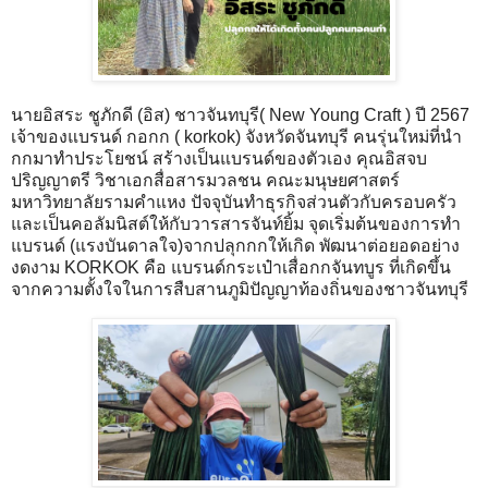
นายอิสระ ชูภักดี (อิส) ชาวจันทบุรี( New Young Craft ) ปี 2567
เจ้าของแบรนด์ กอกก ( korkok) จังหวัดจันทบุรี คนรุ่นใหม่ที่นำ
กกมาทำประโยชน์ สร้างเป็นแบรนด์ของตัวเอง คุณอิสจบ
ปริญญาตรี วิชาเอกสื่อสารมวลชน คณะมนุษยศาสตร์
มหาวิทยาลัยรามคำแหง ปัจจุบันทำธุรกิจส่วนตัวกับครอบครัว
และเป็นคอลัมนิสต์ให้กับวารสารจันท์ยิ้ม จุดเริ่มต้นของการทำ
แบรนด์ (แรงบันดาลใจ)จากปลุกกกให้เกิด พัฒนาต่อยอดอย่าง
งดงาม KORKOK คือ แบรนด์กระเป๋าเสื่อกกจันทบูร ที่เกิดขึ้น
จากความตั้งใจในการสืบสานภูมิปัญญาท้องถิ่นของชาวจันทบุรี