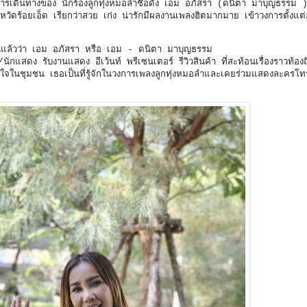
เดินทางของ นักร้องลูกทุ่งหมอลำชื่อดัง เอม อภัสรา (ดนิตา มาบุญธรรม ) 
หวัดร้อยเอ็ด เรียกว่าสวย เก่ง น่ารักมีผลงานเพลงฮิตมากมาย เข้าวงการตั้งแต
าเห็นแล้วว่า เอม อภัสรา หรือ เอม - ดนิตา มาบุญธรรม
นักแสดง รับงานแสดง อีเว้นท์ พรีเซนเตอร์ รีวิวสินค้า ที่สะท้อนเรื่องราวท้องถ
มิใจในชุมชน เธอเป็นที่รู้จักในวงการเพลงลูกทุ่งหมอลำและเคยร่วมแสดงละครโทร