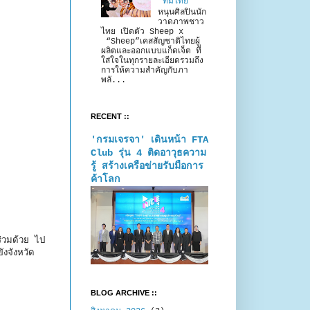
“ทีมไทย”
หนุนศิลปินนัก
วาดภาพชาว
ไทย เปิดตัว Sheep x
“Sheep”เคสสัญชาติไทยผู้
ผลิตและออกแบบแก็ดเจ็ต ที่
ใส่ใจในทุกรายละเอียดรวมถึง
การให้ความสำคัญกับภา
พลั...
RECENT ::
'กรมเจรจา' เดินหน้า FTA
Club รุ่น 4 ติดอาวุธความ
รู้ สร้างเครือข่ายรับมือการ
ค้าโลก
ร่วมด้วย ไป
ังจังหวัด
BLOG ARCHIVE ::