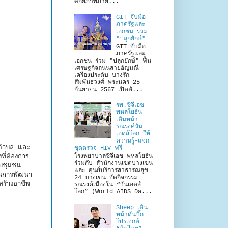
ศักยภาพภาย...
GIT จับมือ
ภาครัฐและ
เอกชน ร่วม
"ปลุกยักษ์"
GIT จับมือ
ภาครัฐและ
เอกชน ร่วม "ปลุกยักษ์" ฟื้น
เศรษฐกิจถนนสายอัญมณี
เครื่องประดับ บางรัก
สัมพันธวงศ์ พระนคร 25
กันยายน 2567 เปิดตั...
รพ.ซีจีเอช
พหลโยธิน
เดินหน้า
รณรงค์วัน
เอดส์โลก ให้
ความรู้–แจก
างตำบล และ
ชุดตรวจ HIV ฟรี
ที่ต้องการ
โรงพยาบาลซีจีเอช พหลโยธิน
ร่วมกับ สำนักงานเขตบางเขน
ับชุมชน
และ ศูนย์บริการสาธารณสุข
ในการพัฒนา
24 บางเขน จัดกิจกรรม
่สร้างอาชีพ
รณรงค์เนื่องใน “วันเอดส์
โลก” (World AIDS Da...
Sheep เดิน
หน้าดันบิ๊ก
โปรเจกต์