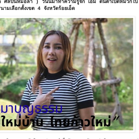
ิลปินหมอลำ ) วันนี้มาทำความรู้จัก เอม ดนิตาเปิดหมวกใบใ
สนามเลือกตั้งเขต 4 จังหวัดร้อยเอ็ด