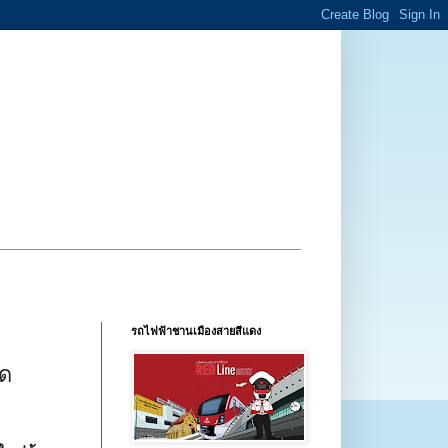
รถไฟฟ้าชานเมืองสายสีแดง
ัด