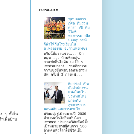
PUPULAR ::
ฟุตบอลการ
กุศล ทีมรวม
ดารา VS ทีม
วีไอพี
ทรงธรรม เพื่อ
มอบอุปกรณ์
กีฬาให้กับโรงเรียนใน
ต.ทรงธรรม จ.กำแพงเพชร
ทริปนี้ทีมงานชวน... ปัก
หมุด ... บ้านที่อบอุ่น
กาแฟกลิ่นไอดิน Café &
Restaurant ร่วมกิจกรรม
การแข่งขันฟุตบอลทรงธรรม
คัพ ครั้งที่ 3 การแข่...
ResMed เปิด
ตัวสำนักงาน
แห่งใหม่ใน
ประเทศไทย
ยกระดับ
สุขภาพการ
นอนหลับและการหายใจ
ง ๆ ทั้งใน
พร้อมมุ่งสู่เป้าหมายปี 2030
ด้วยเทคโนโลยีระดับโลก
ำเพื่อบ้าน
ResMed ประกาศวิสัยทัศน์ตั้ง
เป้าหมายช่วยผู้คนกว่า 500
ล้านคนทั่วโลกใช้ชีวิตเต็ม