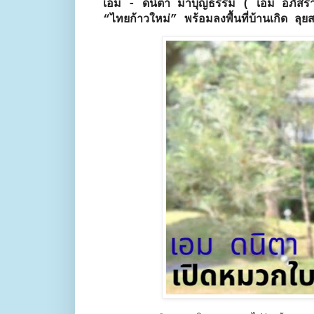
เอม - ดนิตา มาบุญธรรม ( เอม อภัสรา ศ
“ไทยก้าวใหม่” พร้อมลงพื้นที่บ้านเกิด ลุย