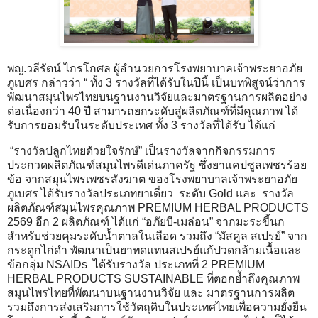
พญ.วลีรัตน์ ไกรโกศล ผู้อำนวยการโรงพยาบาลเจ้าพระยาอภัย
ภูเบศร กล่าวว่า “ ทั้ง 3 รางวัลที่ได้รับในปีนี้ เป็นบทพิสูจน์ว่าการ
พัฒนาสมุนไพรไทยบนฐานงานวิจัยและมาตรฐานการผลิตอย่าง
ต่อเนื่องกว่า 40 ปี สามารถยกระดับสู่ผลิตภัณฑ์ที่มีคุณภาพ ได้
รับการยอมรับในระดับประเทศ ทั้ง 3 รางวัลที่ได้รับ ได้แก่
“รางวัลปลูกไทยด้วยใจรักษ์” เป็นรางวัลจากกิจกรรมการ
ประกวดผลิตภัณฑ์สมุนไพรดีเด่นภาครัฐ ซึ่งยาแคปซูลเพชรร้อย
ข้อ จากสมุนไพรเพชรสังฆาต ของโรงพยาบาลเจ้าพระยาอภัย
ภูเบศร ได้รับรางวัลประเภทยาเดี่ยว ระดับ Gold และ รางวัล
ผลิตภัณฑ์สมุนไพรคุณภาพ PREMIUM HERBAL PRODUCTS
2569 อีก 2 ผลิตภัณฑ์ ได้แก่ “อภัยบี-เมล่อน” จากมะระขี้นก
สำหรับช่วยคุมระดับน้ำตาลในเลือด รวมถึง “มัสคูล สเปรย์” จาก
กระดูกไก่ดำ พัฒนาเป็นยาทดแทนสเปรย์แก้ปวดกล้ามเนื้อและ
ข้อกลุ่ม NSAIDs ได้รับรางวัล ประเภทที่ 2 PREMIUM
HERBAL PRODUCTS SUSTAINABLE ที่ตอกย้ำถึงคุณภาพ
สมุนไพรไทยที่พัฒนาบนฐานงานวิจัย และ มาตรฐานการผลิต
รวมถึงการส่งเสริมการใช้วัตถุดิบในประเทศไทยเพื่อความยั่งยืน