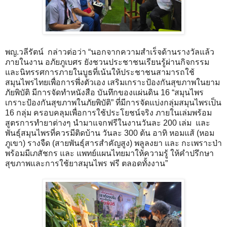
พญ.วลีรัตน์ กล่าวต่อว่า “นอกจากความสำเร็จด้านรางวัลแล้ว
ภายในงาน อภัยภูเบศร ยังชวนประชาชนเรียนรู้ผ่านกิจกรรม
และนิทรรศการภายในบูธที่เน้นให้ประชาชนสามารถใช้
สมุนไพรไทยเพื่อการพึ่งตัวเอง เสริมเกราะป้องกันสุขภาพในยาม
ภัยพิบัติ มีการจัดทำหนังสือ บันทึกของแผ่นดิน 16 “สมุนไพร
เกราะป้องกันสุขภาพในภัยพิบัติ” ที่มีการจัดแบ่งกลุ่มสมุนไพรเป็น
16 กลุ่ม ครอบคลุมเพื่อการใช้ประโยชน์จริง ภายในเล่มพร้อม
สูตรการทำยาต่างๆ นำมาแจกฟรีในงานวันละ 200 เล่ม และ
พันธุ์สมุนไพรที่ควรมีติดบ้าน วันละ 300 ต้น อาทิ หอมแส้ (หอม
ภูเขา) รางจืด (สายพันธุ์สารสำคัญสูง) พลูลงยา และ กะเพราะป่า
พร้อมมีเภสัชกร และ แพทย์แผนไทยมาให้ความรู้ ให้คำปรึกษา
สุขภาพและการใช้ยาสมุนไพร ฟรี ตลอดทั้งงาน”