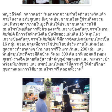
พญ.วลีรัตน์ กล่าวต่อว่า “นอกจากความสำเร็จด้านรางวัลแล้ว
ภายในงาน อภัยภูเบศร ยังชวนประชาชนเรียนรู้ผ่านกิจกรรม
และนิทรรศการภายในบูธที่เน้นให้ประชาชนสามารถใช้
สมุนไพรไทยเพื่อการพึ่งตัวเอง เสริมเกราะป้องกันสุขภาพในยาม
ภัยพิบัติ มีการจัดทำหนังสือ บันทึกของแผ่นดิน 16 “สมุนไพร
เกราะป้องกันสุขภาพในภัยพิบัติ” ที่มีการจัดแบ่งกลุ่มสมุนไพรเป็น
16 กลุ่ม ครอบคลุมเพื่อการใช้ประโยชน์จริง ภายในเล่มพร้อม
สูตรการทำยาต่างๆ นำมาแจกฟรีในงานวันละ 200 เล่ม และ
พันธุ์สมุนไพรที่ควรมีติดบ้าน วันละ 300 ต้น อาทิ หอมแส้ (หอม
ภูเขา) รางจืด (สายพันธุ์สารสำคัญสูง) พลูลงยา และ กะเพราะป่า
พร้อมมีเภสัชกร และ แพทย์แผนไทยมาให้ความรู้ ให้คำปรึกษา
สุขภาพและการใช้ยาสมุนไพร ฟรี ตลอดทั้งงาน”