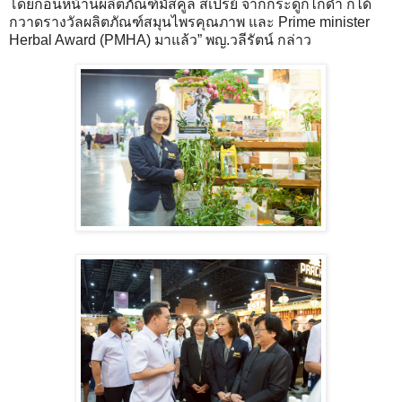
โดยก่อนหน้านี้ผลิตภัณฑ์มัสคูล สเปรย์ จากกระดูกไก่ดำ ก็ได้
กวาดรางวัลผลิตภัณฑ์สมุนไพรคุณภาพ และ Prime minister
Herbal Award (PMHA) มาแล้ว” พญ.วลีรัตน์ กล่าว