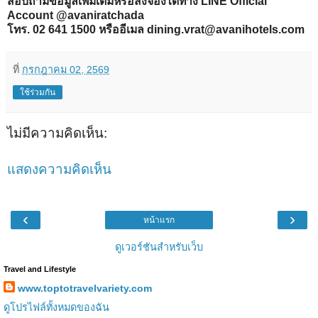
สอบถามข้อมูลเพิ่มเติมหรือสั่งจองได้ทาง LINE Official
Account @avaniratchada
โทร. 02 641 1500 หรืออีเมล dining.vrat@avanihotels.com
ที่
กรกฎาคม 02, 2569
ใช้ร่วมกัน
ไม่มีความคิดเห็น:
แสดงความคิดเห็น
‹
›
หน้าแรก
ดูเวอร์ชันสำหรับเว็บ
Travel and Lifestyle
www.toptotravelvariety.com
ดูโปรไฟล์ทั้งหมดของฉัน