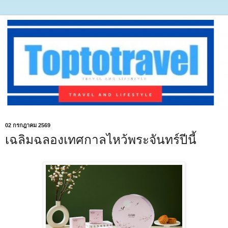
02 กรกฎาคม 2569
เฉลิมฉลองเทศกาลไหว้พระจันทร์ปีนี้