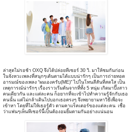
ล่าสุดไม่รอช้า OXQ จึงได้ปล่อยทีเซอร์ 30 วิ. มาให้ชมกันก่อน
ในจังหวะเพลงที่สนุกๆเต้นตามได้แบบน่ารักๆ เป็นการถ่ายทอด
อารมณ์ของเพลง “ผมเองครับ(ME)” ไปในโทนสีสันที่สดใส เป็น
เหตุการณ์น่ารักๆ เรื่องราวเริ่มต้นจากที่ทั้ง 5 หนุ่ม เกิดมาปิ๊งสาว
คนเดียวกัน และแต่ละคน ก็อยากที่จะเข้าไปทำความรู้จักกับเธอ
คนนั้น แต่ไม่กล้าเดินไปบอกเธอตรงๆ จึงพยายามหาวิธีเพื่อจะ
เข้าหา โดยที่ไม่ให้เธอรู้ตัว ตามคาแร็คเตอร์ของแต่ละคน เชื่อ
ว่าแฟนๆเห็นทีเซอร์นี้เป็นต้องอมยิ้มตามกันอย่างแน่นอน