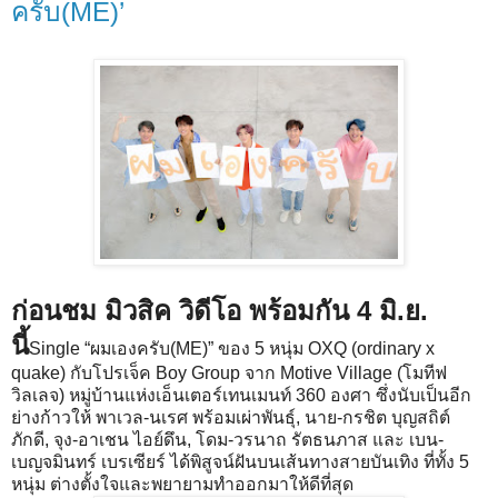
ครับ(ME)’
ก่อนชม มิวสิค วิดีโอ พร้อมกัน 4 มิ.ย.
นี้
Single “ผมเองครับ(ME)” ของ 5 หนุ่ม OXQ (ordinary x
quake) กับโปรเจ็ค Boy Group จาก Motive Village (โมทีฟ
วิลเลจ) หมู่บ้านแห่งเอ็นเตอร์เทนเมนท์ 360 องศา ซึ่งนับเป็นอีก
ย่างก้าวให้ พาเวล-นเรศ พร้อมเผ่าพันธุ์, นาย-กรชิต บุญสถิต์
ภักดี, จุง-อาเชน ไอย์ดึน, โดม-วรนาถ รัตธนภาส และ เบน-
เบญจมินทร์ เบรเซียร์ ได้พิสูจน์ฝันบนเส้นทางสายบันเทิง ที่ทั้ง 5
หนุ่ม ต่างตั้งใจและพยายามทำออกมาให้ดีที่สุด