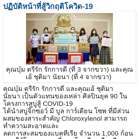
ปฏิบัติหน้าที่สู้วิกฤติโควิด
-19
คุณบุ๋ม ตรีรัก รักการดี (ที่
3
จากขวา) และคุณ
เอ้ ชุติมา นัยนา (ที่
4
จากขวา)
คุณบุ๋ม ตรีรัก รักการดี
และคุณเอ้ ชุติมา
นัยนา
เป็นตัวแทนของเหล่า
ศิลปินยุค
90
ใน
โครงการสบู่สู้
COVID-19
ได้
นำสบู่จิ๊กซอว์ มี บูล การ์เดียน โซพ
ที่มีส่วน
ผสมของสาระสำคัญ
Chloroxylenol
สามารถ
ทำความสะอาดและ
ลดการสะสมของแบคทีเรีย
จำนวน
1,000
ก้อน