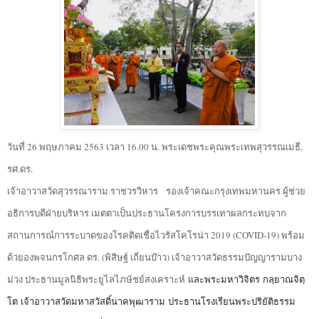
วันที่ 26 พฤษภาคม 2563 เวลา 16.00 น. พระเดชพระคุณพระเทพสุวรรณเมธี,
รศ.ดร.
เจ้าอาวาสวัดสุวรรณาราม ราชวรวิหาร รองเจ้าคณะกรุงเทพมหานคร ผู้ช่วย
อธิการบดีฝ่ายบริหาร เมตตาเป็นประธานโครงการบรรเทาผลกระทบจาก
สถานการณ์การระบาดของโรคติดเชื่อไวรัสโคโรน่า 2019 (COVID-19) พร้อม
ด้วยองพจนกรโกศล ดร. (พิสิษฐ์ เถี่ยนบ๊าว) เจ้าอาวาสวัดธรรมปัญญารามบาง
ม่วง ประธานมูลนิธิพระยูไลไภษัชย์สงเคราะห์
และพระมหาวิจิตร กลฺยาณจิตฺ
โต เจ้าอาวาสวัดมหาสวัสดิ์นาคพุฒาราม ประธานโรงเรียนพระปริยัติธรรม