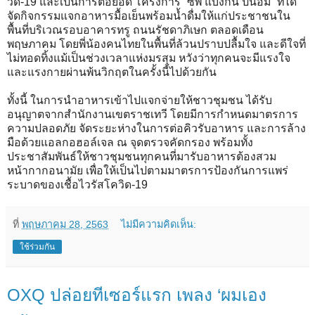
วิด-19 และเป็นการต่อยอด โครงการ “ซีพี แบ่งกัน ปันอิ่ม” ที่ได้
จัดกิจกรรมแจกอาหารมื้อเย็นพร้อมน้ำดื่มให้แก่ประชาชนใน
พื้นที่บริเวณรอบอาคารทรู ถนนรัชดาภิเษก ตลอดเดือน
พฤษภาคม โดยพี่น้องคนไทยในพื้นที่ล้วนปราบปลื้มใจ และดีใจที่
ไม่ทอดทิ้งแม้เป็นช่วงเวลาแห่งมรสุม หวังว่าทุกคนจะมีแรงใจ
และแรงกายผ่านพ้นวิกฤตในครั้งนี้ไปด้วยกัน
ทั้งนี้ ในการนำอาหารเข้าไปแจกจ่ายให้ชาวชุมชน ได้รับ
อนุญาตจากสำนักงานเขตราชเทวี โดยมีการกำหนดมาตรการ
ความปลอดภัย จัดระยะห่างในการต่อคิวรับอาหาร และการล้าง
มือด้วยแอลกอฮอล์เจล ณ จุดตรวจคัดกรอง พร้อมทั้ง
ประชาสัมพันธ์ให้ชาวชุมชนทุกคนที่มารับอาหารต้องสวม
หน้ากากอนามัย เพื่อให้เป็นไปตามมาตรการป้องกันการแพร่
ระบาดของเชื้อไวรัสโควิด-19
ที่
พฤษภาคม 28, 2563
ไม่มีความคิดเห็น:
ใช้ร่วมกัน
OXQ ปล่อยทีเซอร์แรก เพลง ‘ผมเอง