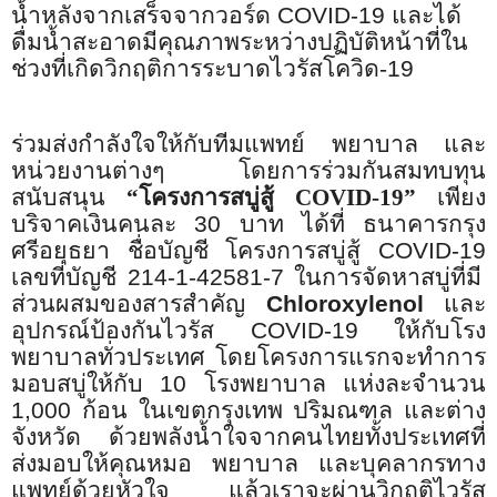
น้ำหลังจากเสร็จจากวอร์ด
COVID-19
และได้
ดื่มน้ำสะอาดมีคุณภาพระหว่างปฏิบัติหน้าที่ใน
ช่วงที่เกิดวิกฤติการระบาดไวรัสโควิด
-19
ร่วมส่งกำลังใจให้กับทีมแพทย์ พยาบาล และ
หน่วยงานต่างๆ โดยการร่วมกันสมทบทุน
สนับสนุน
“
โครงการสบู่สู้
COVID
-
19”
เพียง
บริจาคเงินคนละ
30
บาท ได้ที่ ธนาคารกรุง
ศรีอยุธยา ชื่อบัญชี โครงการสบู่สู้
COVID-19
เลขที่บัญชี
214-1-42581-7
ในการจัดหาสบู่ที่มี
ส่วนผสมของสารสำคัญ
Chloroxylenol
และ
อุปกรณ์ป้องกันไวรัส
COVID-19
ให้กับโรง
พยาบาลทั่วประเทศ โดยโครงการแรกจะทำการ
มอบสบู่ให้กับ
10
โรงพยาบาล แห่งละจำนวน
1,000
ก้อน ในเขตกรุงเทพ ปริมณฑล และต่าง
จังหวัด ด้วยพลังน้ำใจจากคนไทยทั้งประเทศที่
ส่งมอบให้คุณหมอ พยาบาล และบุคลากรทาง
แพทย์ด้วยหัวใจ แล้วเราจะผ่านวิกฤติไวรัส