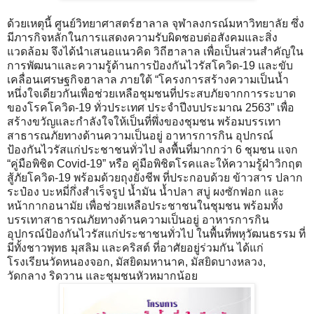
ด้วยเหตุนี้ ศูนย์วิทยาศาสตร์ฮาลาล จุฬาลงกรณ์มหาวิทยาลัย ซึ่ง
มีภารกิจหลักในการแสดงความรับผิดชอบต่อสังคมและสิ่ง
แวดล้อม จึงได้นำเสนอแนวคิด วิถีฮาลาล เพื่อเป็นส่วนสำคัญใน
การพัฒนาและความรู้ด้านการป้องกันไวรัสโควิด-19 และขับ
เคลื่อนเศรษฐกิจฮาลาล ภายใต้ “โครงการสร้างความเป็นน้ำ
หนึ่งใจเดียวกันเพื่อช่วยเหลือชุมชนที่ประสบภัยจากการระบาด
ของโรคโควิด-19 ทั่วประเทศ ประจำปีงบประมาณ 2563” เพื่อ
สร้างขวัญและกำลังใจให้เป็นที่พึ่งของชุมชน พร้อมบรรเทา
สาธารณภัยทางด้านความเป็นอยู่ อาหารการกิน อุปกรณ์
ป้องกันไวรัสแก่ประชาชนทั่วไป ลงพื้นที่มากกว่า 6 ชุมชน แจก
“คู่มือพิชิต Covid-19” หรือ คู่มือพิชิตโรคและให้ความรู้ฝ่าวิกฤต
สู้ภัยโควิด-19 พร้อมด้วยถุงยังชีพ ที่ประกอบด้วย ข้าวสาร ปลาก
ระป๋อง บะหมี่กึ่งสำเร็จรูป น้ำมัน น้ำปลา สบู่ ผงซักฟอก และ
หน้ากากอนามัย เพื่อช่วยเหลือประชาชนในชุมชน พร้อมทั้ง
บรรเทาสาธารณภัยทางด้านความเป็นอยู่ อาหารการกิน
อุปกรณ์ป้องกันไวรัสแก่ประชาชนทั่วไป ในพื้นที่พหุวัฒนธรรม ที่
มีทั้งชาวพุทธ มุสลิม และคริสต์ ที่อาศัยอยู่ร่วมกัน ได้แก่
โรงเรียนวัดหนองจอก, มัสยิดมหานาค, มัสยิดบางหลวง,
วัดกลาง ริดวาน และชุมชนหัวหมากน้อย