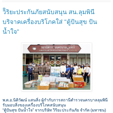
วิิริยะประกันภัยสนับสนุน สน.ลุมพินี
บริจาคเครื่องบริโภคใส่ "ตู้ปันสุข ปัน
น้ำใจ"
พ.ต.อ.นิติวัฒน์ แสนสิ่ง ผู้กำกับการสถานีตำรวจนครบาลลุมพินี
รับมอบสิ่งของเครื่องบริโภคสนับสนุน
“ตู้ปันสุข ปันน้ำใจ” จากบริษัท วิริยะประกันภัย จำกัด (มหาชน)