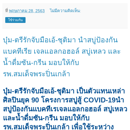
ที่
พฤษภาคม 28, 2563
ไม่มีความคิดเห็น:
ใช้ร่วมกัน
บุ๋ม-ตรีรักจับมือเอ้-ชุติมา นำสบู่ป้องกัน
แบคทีเรีย เจลแอลกอฮอล์ สบู่เหลว และ
น้ำดื่มซัน-กรีน มอบให้กับ
รพ.สมเด็จพระปิ่นเกล้า
บุ๋ม
-
ตรีรักจับมือเอ้
-
ชุติมา เป็นตัวแทนเหล่า
ศิลปินยุค
90
โครงการสบู่สู้
COVID-19
นำ
สบู่ป้องกันแบคทีเรเจลแอลกอฮอล์ สบู่เหลว
และน้ำดื่มซัน
-
กรีน
มอบให้กับ
รพ
.
สมเด็จพระปิ่นเกล้า เพื่อใช้ระหว่าง