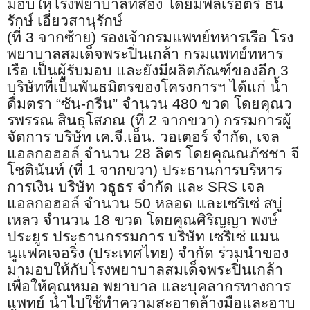
มอบให้โรงพยาบาลที่สอง โดยมี
พลเรือตรี ธน
รักษ์ เอี่ยวสานุรักษ์
(ที่
3
จากซ้าย) รองเจ้ากรมแพทย์ทหารเรือ โรง
พยาบาลสมเด็จพระปิ่นเกล้า กรมแพทย์ทหาร
เรือ เป็นผู้รับมอบ และยังมีผลิตภัณฑ์ของอีก
3
บริษัทที่เป็นพันธมิตรของโครงการฯ ได้แก่ น้ำ
ดื่มตรา
“
ซัน
-
กรีน
”
จำนวน
480
ขวด โดยคุณว
รพรรณ สินธุโสภณ (ที่
2
จากขวา)
กรรมการผู้
จัดการ
บริษัท เค
.
จี
.
เอ็น
.
วอเตอร์ จำกัด
,
เจล
แอลกอฮอล์ จำนวน
28
ลิตร โดยคุณณภัชชา จี
โชตินันท์ (ที่
1
จากขวา)
ประธานการบริหาร
การเงิน
บริษัท วธูธร จำกัด และ
SRS
เจล
แอลกอฮอล์ จำนวน
50
หลอด และ
เซริเซ่
สบู่
เหลว จำนวน
18
ขวด โดยคุณศิริญญา พงษ์
ประยูร
ประธานกรรมการ
บริษัท เซริเซ่ แมน
นูแฟคเจอริ่ง (ประเทศไทย) จำกัด ร่วมนำของ
มามอบให้กับ
โรงพยาบาล
สมเด็จพระปิ่นเกล้า
เพื่อให้คุณหมอ พยาบาล และบุคลากรทางการ
แพทย์ นำไปใช้ทำความสะอาดล้างมือและอาบ