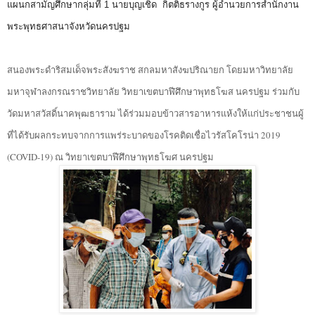
แผนกสามัญศึกษากลุ่มที่ 1 นายบุญเชิด กิตติธรางกูร ผู้อำนวยการสำนักงาน
พระพุทธศาสนาจังหวัดนครปฐม
สนองพระดำริสมเด็จพระสังฆราช สกลมหาสังฆปริณายก โดยมหาวิทยาลัย
มหาจุฬาลงกรณราชวิทยาลัย วิทยาเขตบาฬีศึกษาพุทธโฆส นครปฐม ร่วมกับ
วัดมหาสวัสดิ์นาคพุฒธาราม ได้ร่วมมอบข้าวสารอาหารแห้งให้แก่ประชาชนผู้
ที่ได้รับผลกระทบจากการแพร่ระบาดของโรคติดเชื่อไวรัสโคโรน่า 2019
(COVID-19) ณ วิทยาเขตบาฬีศึกษาพุทธโฆศ นครปฐม