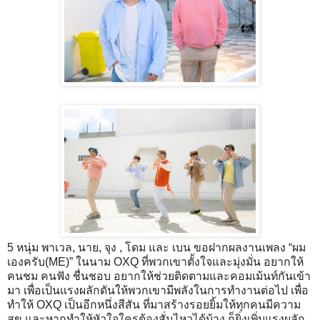
5 หนุ่ม พาเวล, นาย, จุง , โดม และ เบน ขอฝากผลงานเพลง “ผม
เองครับ(ME)” ในนาม OXQ ที่พวกเขาตั้งใจและมุ่งมั่น อยากให้
คนชม คนฟัง ชื่นชอบ อยากให้ช่วยติดตามและคอมเม้นท์กันเข้า
มา เพื่อเป็นแรงผลักดันให้พวกเขามีพลังในการทำงานต่อไป เพื่อ
ทำให้ OXQ เป็นอีกหนึ่งสีสัน ที่มาสร้างรอยยิ้มให้ทุกคนมีความ
สุข และหากทำให้หัวใจใครต้องสั่นไหวได้บ้าง ก็ยิ่งเพิ่มแรงผลัก