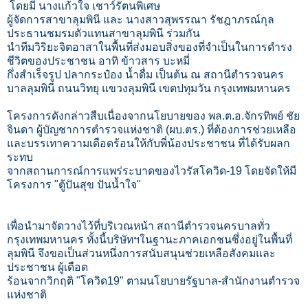
โดยมี นางแก้วใจ เชาว์รัตนพิเศษ
ผู้จัดการสาขาลุมพินี และ นางสาวสุพรรณา รัชฎาภรณ์กุล
ประธานชมรมตัวแทนสาขาลุมพินี ร่วมกัน
นำทีมวิริยะจิตอาสาในพื้นที่ส่งมอบสิ่งของที่จำเป็นในการดำรง
ชีวิตของประชาชน อาทิ ข้าวสาร บะหมี่
กึ่งสำเร็จรูป ปลากระป๋อง น้ำดื่ม เป็นต้น ณ สถานีตำรวจนคร
บาลลุมพินี ถนนวิทยุ แขวงลุมพินี เขตปทุมวัน กรุงเทพมหานคร
​โครงการดังกล่าวสืบเนื่องจากนโยบายของ พล.ต.อ.จักรทิพย์ ชัย
จินดา ผู้บัญชาการตำรวจแห่งชาติ (ผบ.ตร.) ที่ต้องการช่วยเหลือ
และบรรเทาความเดือดร้อนให้กับพี่น้องประชาชน ที่ได้รับผลก
ระทบ
จากสถานการณ์การแพร่ระบาดของไวรัสโควิด-19 โดยจัดให้มี
โครงการ "ตู้ปันสุข ปันน้ำใจ"
เพื่อนำมาจัดวางไว้ที่บริเวณหน้า สถานีตำรวจนครบาลทั่ว
กรุงเทพมหานคร ทั้งนี้บริษัทฯในฐานะภาคเอกชนซึ่งอยู่ในพื้นที่
ลุมพินี จึงขอเป็นส่วนหนึ่งการสนับสนุนช่วยเหลือสังคมและ
ประชาชน ผู้เดือด
ร้อนจากวิกฤติ "โควิด19" ตามนโยบายรัฐบาล-สำนักงานตำรวจ
แห่งชาติ