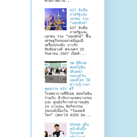
ศักยภาพภาย...
GIT จับมือ
ภาครัฐและ
เอกชน ร่วม
"ปลุกยักษ์"
GIT จับมือ
ภาครัฐและ
เอกชน ร่วม "ปลุกยักษ์" ฟื้น
เศรษฐกิจถนนสายอัญมณี
เครื่องประดับ บางรัก
สัมพันธวงศ์ พระนคร 25
กันยายน 2567 เปิดตั...
รพ.ซีจีเอช
พหลโยธิน
เดินหน้า
รณรงค์วัน
เอดส์โลก ให้
ความรู้–แจก
ชุดตรวจ HIV ฟรี
โรงพยาบาลซีจีเอช พหลโยธิน
ร่วมกับ สำนักงานเขตบางเขน
และ ศูนย์บริการสาธารณสุข
24 บางเขน จัดกิจกรรม
รณรงค์เนื่องใน “วันเอดส์
โลก” (World AIDS Da...
Sheep เดิน
หน้าดันบิ๊ก
โปรเจกต์