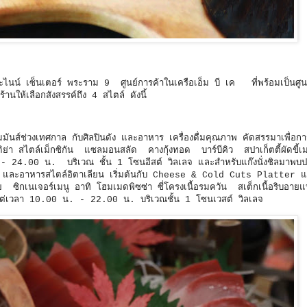
ดอะไนน์ เซ็นเตอร์ พระราม 9 ศูนย์การค้าในเครือเอ็ม บี เค ที่พร้อมเป็นศู
นให้เลือกสังสรรค์ถึง 4 สไตล์ ดังนี้
ามมันส์ช่วงเทศกาล กับศิลปินดัง และอาหาร เครื่องดื่มคุณภาพ คัดสรรมาเพื่อกา
ิย่า สไตล์เม็กซิกัน แซลมอนสลัด คางกุ้งทอด บาร์บีคิว สปาเก็ตตี้ผัดขี้
 - 24.00 น. บริเวณ ชั้น 1 โซนอีสต์ วิลเลจ และสำหรับแก๊งนั่งชิลมาพบป
ดี และอาหารสไตล์อิตาเลียน เริ่มต้นกับ Cheese & Cold Cuts Platter 
 ซิกเนเจอร์เมนู อาทิ โฮมเมดพิซซ่า ซี่โครงเนื้อรมควัน สเต็กเนื้อริบอายแ
ั้งแต่เวลา 10.00 น. - 22.00 น. บริเวณชั้น 1 โซนเวสต์ วิลเลจ