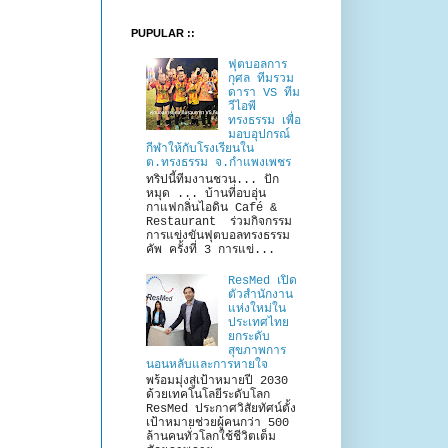
PUPULAR ::
ฟุตบอลการ
กุศล ทีมรวม
ดารา VS ทีม
วีไอพี
ทรงธรรม เพื่อ
มอบอุปกรณ์
กีฬาให้กับโรงเรียนใน
ต.ทรงธรรม จ.กำแพงเพชร
ทริปนี้ทีมงานชวน... ปัก
หมุด ... บ้านที่อบอุ่น
กาแฟกลิ่นไอดิน Café &
Restaurant ร่วมกิจกรรม
การแข่งขันฟุตบอลทรงธรรม
คัพ ครั้งที่ 3 การแข่...
ResMed เปิด
ตัวสำนักงาน
แห่งใหม่ใน
ประเทศไทย
ยกระดับ
สุขภาพการ
นอนหลับและการหายใจ
พร้อมมุ่งสู่เป้าหมายปี 2030
ด้วยเทคโนโลยีระดับโลก
ResMed ประกาศวิสัยทัศน์ตั้ง
เป้าหมายช่วยผู้คนกว่า 500
ล้านคนทั่วโลกใช้ชีวิตเต็ม