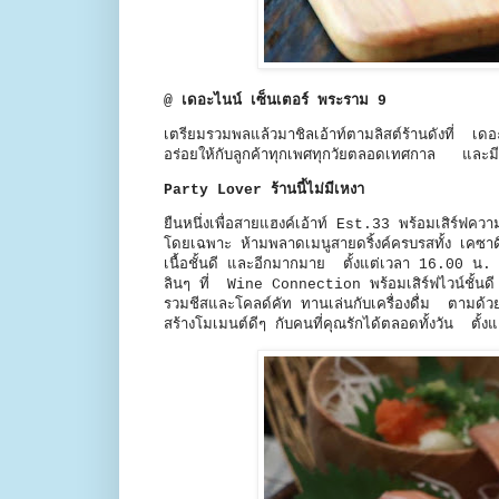
@ เดอะไนน์ เซ็นเตอร์ พระราม 9
เตรียมรวมพลแล้วมาชิลเอ้าท์ตามลิสต์ร้านดังที่ เ
อร่อยให้กับลูกค้าทุกเพศทุกวัยตลอดเทศกาล และมีร้า
Party Lover ร้านนี้ไม่มีเหงา
ยืนหนึ่งเพื่อสายแฮงค์เอ้าท์ Est.33 พร้อมเสิร์ฟคว
โดยเฉพาะ ห้ามพลาดเมนูสายดริ้งค์ครบรสทั้ง เคซาด
เนื้อชั้นดี และอีกมากมาย ตั้งแต่เวลา 16.00 น.
ลินๆ ที่ Wine Connection พร้อมเสิร์ฟไวน์ชั้น
รวมชีสและโคลด์คัท ทานเล่นกับเครื่องดื่ม ตามด้วย
สร้างโมเมนต์ดีๆ กับคนที่คุณรักได้ตลอดทั้งวัน ต