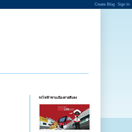
รถไฟฟ้าชานเมืองสายสีแดง