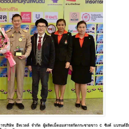
ารบริษัท อีทเวลล์ จำกัด ผู้ผลิตเม็ดอมสารสกัดกระชายขาว C ซิงค์ แบรนด์อีทเ