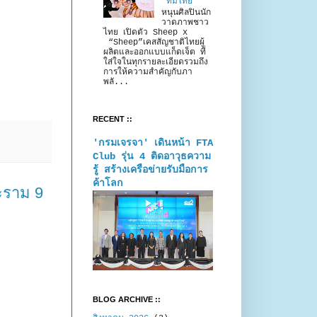
“ทีมไทย”
หนุนศิลปินนัก
วาดภาพชาว
ไทย เปิดตัว Sheep x
“Sheep”เคสสัญชาติไทยผู้
ผลิตและออกแบบแก็ดเจ็ต ที่
ใส่ใจในทุกรายละเอียดรวมถึง
การให้ความสำคัญกับภา
พลั...
RECENT ::
'กรมเจรจา' เดินหน้า FTA
Club รุ่น 4 ติดอาวุธความ
รู้ สร้างเครือข่ายรับมือการ
ค้าโลก
ะราม 9
BLOG ARCHIVE ::