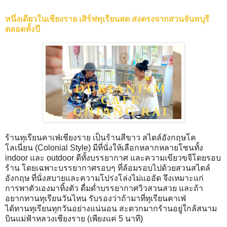
หนึ่งเดียวในเชียงราย เสิร์ฟทุเรียนสด ส่งตรงจากสวนจันทบุรี
ตลอดทั้งปี
ร้านทุเรียนคาเฟ่เชียงราย เป็นร้านสีขาว สไตล์อังกฤษโค
โลเนี่ยน (Colonial Style) มีที่นั่งให้เลือกหลากหลายโซนทั้ง
indoor และ outdoor ดีทั้งบรรยากาศ และความเขียวขจีโดยรอบ
ร้าน โดยเฉพาะบรรยากาศรอบๆ ที่ล้อมรอบไปด้วยสวนสไตล์
อังกฤษ ที่นั่งสบายและความโปร่งโล่งไม่แออัด จึงเหมาะแก่
การพาตัวเองมาทิ้งตัว ดื่มด่ำบรรยากาศวิวสวนสวย และถ้า
อยากทานทุเรียนวันไหน รับรองว่าถ้ามาที่ทุเรียนคาเฟ่
ได้ทานทุเรียนทุกวันอย่างแน่นอน สะดวกมากร้านอยู่ใกล้สนาม
บินแม่ฟ้าหลวงเชียงราย (เพียงแค่ 5 นาที)