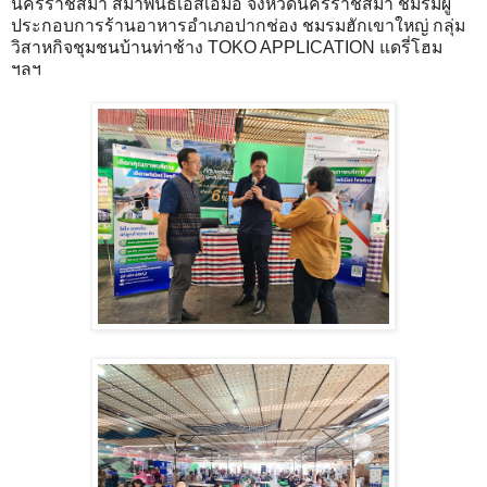
นครราชสีมา สมาพันธ์เอสเอ็มอี จังหวัดนครราชสีมา ชมรมผู้
ประกอบการร้านอาหารอำเภอปากช่อง ชมรมฮักเขาใหญ่ กลุ่ม
วิสาหกิจชุมชนบ้านท่าช้าง TOKO APPLICATION แดรี่โฮม
ฯลฯ