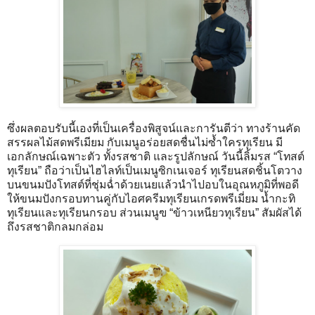
ซึ่งผลตอบรับนี้เองที่เป็นเครื่องพิสูจน์และการันตีว่า ทางร้านคัด
สรรผลไม้สดพรีเมียม กับเมนูอร่อยสดชื่นไม่ซ้ำใครทุเรียน มี
เอกลักษณ์เฉพาะตัว ทั้งรสชาติ และรูปลักษณ์ วันนี้ลิ้มรส “โทสต์
ทุเรียน” ถือว่าเป็นไฮไลท์เป็นเมนูซิกเนเจอร์ ทุเรียนสดชิ้นโตวาง
บนขนมปังโทสต์ที่ชุ่มฉ่ำด้วยเนยแล้วนำไปอบในอุณหภูมิที่พอดี
ให้ขนมปังกรอบทานคู่กับไอศครีมทุเรียนเกรดพรีเมี่ยม น้ำกะทิ
ทุเรียนและทุเรียนกรอบ ส่วนเมนูฃ “ข้าวเหนียวทุเรียน” สัมผัสได้
ถึงรสชาติกลมกล่อม