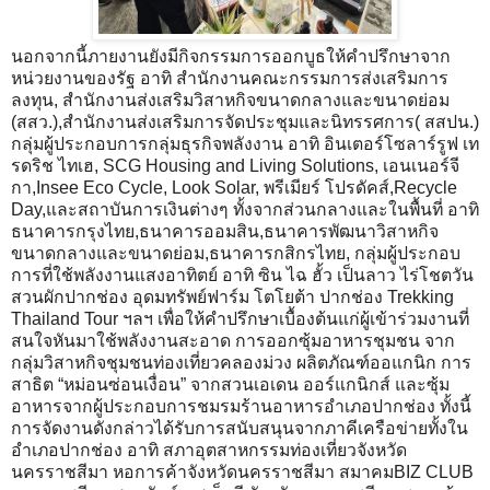
นอกจากนี้ภายงานยังมีกิจกรรมการออกบูธให้คำปรึกษาจาก
หน่วยงานของรัฐ อาทิ สำนักงานคณะกรรมการส่งเสริมการ
ลงทุน, สำนักงานส่งเสริมวิสาหกิจขนาดกลางและขนาดย่อม
(สสว.),สำนักงานส่งเสริมการจัดประชุมและนิทรรศการ( สสปน.)
กลุ่มผู้ประกอบการกลุ่มธุรกิจพลังงาน อาทิ อินเตอร์โซลาร์รูฟ เท
รดริช ไทเฮ, SCG Housing and Living Solutions, เอนเนอร์จี
กา,Insee Eco Cycle, Look Solar, พรีเมียร์ โปรดัคส์,Recycle
Day,และสถาบันการเงินต่างๆ ทั้งจากส่วนกลางและในพื้นที่ อาทิ
ธนาคารกรุงไทย,ธนาคารออมสิน,ธนาคารพัฒนาวิสาหกิจ
ขนาดกลางและขนาดย่อม,ธนาคารกสิกรไทย, กลุ่มผู้ประกอบ
การที่ใช้พลังงานแสงอาทิตย์ อาทิ ซิน ไฉ ฮั้ว เป็นลาว ไร่โชตวัน
สวนผักปากช่อง อุดมทรัพย์ฟาร์ม โตโยต้า ปากช่อง Trekking
Thailand Tour ฯลฯ เพื่อให้คำปรึกษาเบื้องต้นแก่ผู้เข้าร่วมงานที่
สนใจหันมาใช้พลังงานสะอาด การออกซุ้มอาหารชุมชน จาก
กลุ่มวิสาหกิจชุมชนท่องเที่ยวคลองม่วง ผลิตภัณฑ์ออแกนิก การ
สาธิต “หม่อนซ่อนเงื่อน” จากสวนเอเดน ออร์แกนิกส์ และซุ้ม
อาหารจากผู้ประกอบการชมรมร้านอาหารอำเภอปากช่อง ทั้งนี้
การจัดงานดังกล่าวได้รับการสนับสนุนจากภาคีเครือข่ายทั้งใน
อำเภอปากช่อง อาทิ สภาอุตสาหกรรมท่องเที่ยวจังหวัด
นครราชสีมา หอการค้าจังหวัดนครราชสีมา สมาคมBIZ CLUB