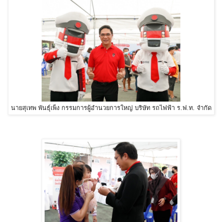
นายสุเทพ พันธุ์เพ็ง กรรมการผู้อำนวยการใหญ่ บริษัท รถไฟฟ้า ร.ฟ.ท. จำกัด