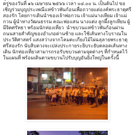
ตรู่ของวันที่ ๑๖ เมษายน ๒๕๖๖ เวลา ๐๔.๐๐ น. เป็นต้นไป ขอ
เชิญร่วมบุญประเพณีแห่ข้าวพันก้อนเพื่อถวายแด่องค์พระธาตุศรี
สองรัก โดยการเดินนำของเจ้าพ่อกวน เจ้าแม่นางเทียม เจ้าแม่
กวน ผู้นำทางวัฒนธรรม คณะพ่อแสน นางแต่ง ลูกผึ้งลูกเทียน ผู้
มีจิตศรัทธา พร้อมนักท่องเที่ยว นำขบวนแห่ข้าวพันก้อนผ่าน
ถนนสายสำคัญของอำเภอด่านซ้าย และใช้เส้นทางโบราณใน
ประวัติศาสตร์ แสงสว่างจากโคมตะเกียงไม้ไผ่ฉลุลายพระธาตุ
ศรีสองรัก นับสิบดวงจะเปล่งประกายระยิบระยับตลอดเส้นทาง
เดิน นักท่องเที่ยวสามารถรอรับขบวนตามจุดต่างๆ ที่กำหนดไว้
ในแผนที่ พร้อมเดินตามขบวนไปรับบุญอันยิ่งใหญ่ในครั้งนี้