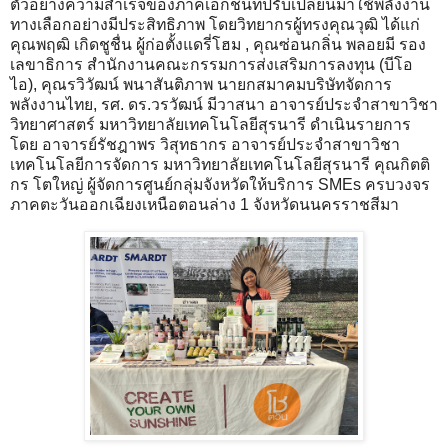
ตัวอย่างความสำเร็จของภาคเอกชนที่ปรับเปลี่ยนมาใช้พลังงาน
ทางเลือกอย่างมีประสิทธิภาพ โดยวิทยากรผู้ทรงคุณวุฒิ ได้แก่
คุณพฤฒิ เกิดชูชื่น ผู้ก่อตั้งแดรี่โฮม , คุณซ่อนกลิ่น พลอยมี รอง
เลขาธิการ สำนักงานคณะกรรมการส่งเสริมการลงทุน (บีโอ
ไอ), คุณรวิวัฒน์ พนาสันติภาพ นายกสมาคมบริษัทจัดการ
พลังงานไทย, รศ. ดร.วรวัฒน์ มีวาสนา อาจารย์ประจำสาขาวิชา
วิทยาศาสตร์ มหาวิทยาลัยเทคโนโลยีสุรนารี ดำเนินรายการ
โดย อาจารย์รัชฎาพร วิสุทธากร อาจารย์ประจำสาขาวิชา
เทคโนโลยีการจัดการ มหาวิทยาลัยเทคโนโลยีสุรนารี คุณกิตติ
กร โตใหญ่ ผู้จัดการศูนย์กลุ่มจังหวัดให้บริการ SMEs ครบวงจร
ภาคตะวันออกเฉียงเหนือตอนล่าง 1 จังหวัดนนครราชสีมา