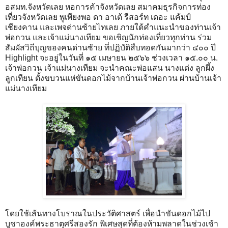
อสมท.จังหวัดเลย หอการค้าจังหวัดเลย สมาคมธุรกิจการท่อง
เที่ยวจังหวัดเลย พูเพียงพอ ดา อาเต้ รีสอร์ท เดอะ แค้มป์
เชียงคาน และเพจด่านซ้ายไทเลย ภายใต้คำแนะนำของท่านเจ้า
พ่อกวน และเจ้าแม่นางเทียม ขอเชิญนักท่องเที่ยวทุกท่าน ร่วม
สัมผัสวิถีบุญของคนด่านซ้าย ที่ปฏิบัติสืบทอดกันมากว่า ๔๐๐ ปี
Highlight จะอยู่ในวันที่ ๑๕ เมษายน ๒๕๖๖ ช่วงเวลา ๑๕.๐๐ น.
เจ้าพ่อกวน เจ้าแม่นางเทียม จะนำคณะพ่อแสน นางแต่ง ลูกผึ้ง
ลูกเทียน ตั้งขบวนแห่ขันดอกไม้จากบ้านเจ้าพ่อกวน ผ่านบ้านเจ้า
แม่นางเทียม
โดยใช้เส้นทางโบราณในประวัติศาสตร์ เพื่อนำขันดอกไม้ไป
บูชาองค์พระธาตุศรีสองรัก พิเศษสุดที่ต้องห้ามพลาดในช่วงเช้า