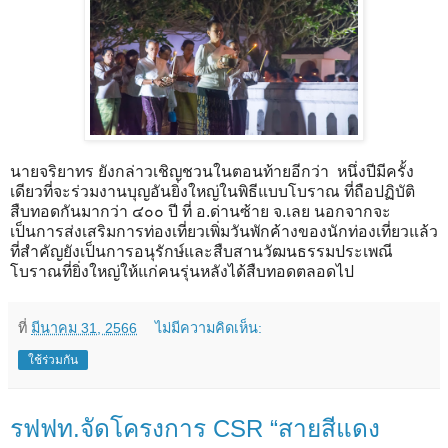
นายจริยาทร ยังกล่าวเชิญชวนในตอนท้ายอีกว่า หนึ่งปีมีครั้ง
เดียวที่จะร่วมงานบุญอันยิ่งใหญ่ในพิธีแบบโบราณ ที่ถือปฏิบัติ
สืบทอดกันมากว่า ๔๐๐ ปี ที่ อ.ด่านซ้าย จ.เลย นอกจากจะ
เป็นการส่งเสริมการท่องเที่ยวเพิ่มวันพักค้างของนักท่องเที่ยวแล้ว
ที่สำคัญยังเป็นการอนุรักษ์และสืบสานวัฒนธรรมประเพณี
โบราณที่ยิ่งใหญ่ให้แก่คนรุ่นหลังได้สืบทอดตลอดไป
ที่
มีนาคม 31, 2566
ไม่มีความคิดเห็น:
ใช้ร่วมกัน
รฟฟท.จัดโครงการ CSR “สายสีแดง