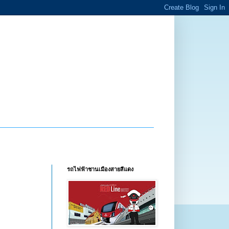
รถไฟฟ้าชานเมืองสายสีแดง