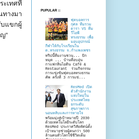
ประเทศที่
PUPULAR ::
ดินทางมา
ฟุตบอลการ
ับแขกผู้
กุศล ทีมรวม
ดารา VS ทีม
วีไอพี
ัญ”
ทรงธรรม เพื่อ
มอบอุปกรณ์
กีฬาให้กับโรงเรียนใน
ต.ทรงธรรม จ.กำแพงเพชร
ทริปนี้ทีมงานชวน... ปัก
หมุด ... บ้านที่อบอุ่น
กาแฟกลิ่นไอดิน Café &
Restaurant ร่วมกิจกรรม
การแข่งขันฟุตบอลทรงธรรม
คัพ ครั้งที่ 3 การแข่...
ResMed เปิด
ตัวสำนักงาน
แห่งใหม่ใน
ประเทศไทย
ยกระดับ
สุขภาพการ
นอนหลับและการหายใจ
พร้อมมุ่งสู่เป้าหมายปี 2030
ด้วยเทคโนโลยีระดับโลก
ResMed ประกาศวิสัยทัศน์ตั้ง
เป้าหมายช่วยผู้คนกว่า 500
ล้านคนทั่วโลกใช้ชีวิตเต็ม