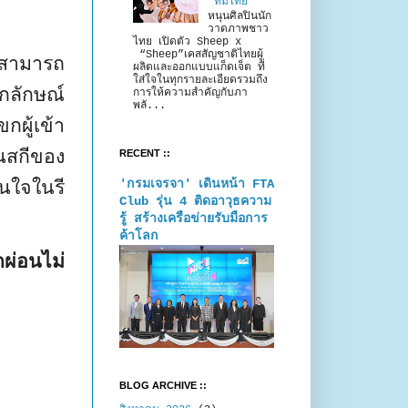
“ทีมไทย”
หนุนศิลปินนัก
วาดภาพชาว
ไทย เปิดตัว Sheep x
“Sheep”เคสสัญชาติไทยผู้
ด สามารถ
ผลิตและออกแบบแก็ดเจ็ต ที่
ใส่ใจในทุกรายละเอียดรวมถึง
อกลักษณ์
การให้ความสำคัญกับภา
พลั...
กผู้เข้า
นสกีของ
RECENT ::
'กรมเจรจา' เดินหน้า FTA
นใจในรี
Club รุ่น 4 ติดอาวุธความ
รู้ สร้างเครือข่ายรับมือการ
ค้าโลก
กผ่อนไม่
BLOG ARCHIVE ::