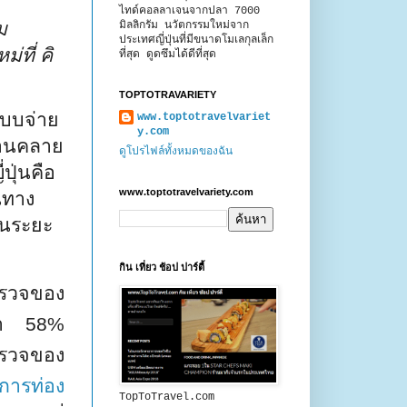
ไทด์คอลลาเจนจากปลา 7000
ม
มิลลิกรัม นวัตกรรมใหม่จาก
ประเทศญี่ปุ่นที่มีขนาดโมเลกุลเล็ก
่ที่ คิ
ที่สุด ดูดซึมได้ดีที่สุด
TOPTOTRAVARIETY
แบบจ่าย
www.toptotravelvariet
y.com
ผ่อนคลาย
ดูโปรไฟล์ทั้งหมดของฉัน
ปุ่นคือ
www.toptotravelvariety.com
นทาง
กินระยะ
กิน เที่ยว ช้อป ปาร์ตี้
ำรวจของ
ว่า
58%
รวจของ
การท่อง
TopToTravel.com