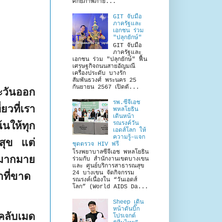
ศักยภาพภาย...
GIT จับมือ
ภาครัฐและ
เอกชน ร่วม
"ปลุกยักษ์"
GIT จับมือ
ภาครัฐและ
เอกชน ร่วม "ปลุกยักษ์" ฟื้น
เศรษฐกิจถนนสายอัญมณี
เครื่องประดับ บางรัก
สัมพันธวงศ์ พระนคร 25
กันยายน 2567 เปิดตั...
ะวันออก
รพ.ซีจีเอช
ยวที่เรา
พหลโยธิน
เดินหน้า
รณรงค์วัน
นให้ทุก
เอดส์โลก ให้
ความรู้–แจก
สุข แต่
ชุดตรวจ HIV ฟรี
โรงพยาบาลซีจีเอช พหลโยธิน
ีกมากมาย
ร่วมกับ สำนักงานเขตบางเขน
และ ศูนย์บริการสาธารณสุข
24 บางเขน จัดกิจกรรม
าที่ขาด
รณรงค์เนื่องใน “วันเอดส์
โลก” (World AIDS Da...
Sheep เดิน
หน้าดันบิ๊ก
 คลับเมด
โปรเจกต์