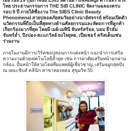
เมื่อวันที่ 29 กุมภาพันธ์ 2563 ที่ผ่านมา แพทย์หญิง ดารินทร์ ม่วง
ไทย ประธานกรรมการ THE SiB CLINIC จัดงานฉลองครบ
รอบ 9 ปี ภายใต้ชื่องาน The SIBS Clinic Beauty
Phenomenal สวยปลอดภัยสมวัยอย่างน่าอัศจรรย์ พร้อมเปิดตัว
นวัตกรรมที่ถือเป็นที่สุดทางด้านศัลยกรรมและหัตถการที่ลูกค้า
เรียกร้องมากที่สุด โดยมี เมย์-เมทินี จันทร์สร้อย, บอม ธีรธัม
จันทร์อ่ำ, ปิงปอง-สะแกวัลย์ ยงใจยุทธ, เปียเชอร์ คริสเต็นเซ่น
ร่วมงาน
ภายในงานมีการเวิร์คชอปสอนการแต่งหน้า แนะนำการเสริม
ความงามด้วยเทคโนโลยีล้ำยุค เช่น การผ่าตัดเสริมหน้าอกผ่าน
กล้อง, ปั้นหน้าให้สวยโดยทีมแพทย์ผู้เชี่ยวชาญ, เสริมจมูกสุดปัง
ณ เดอะซิบส์ คลินิก สาขาทองหล่อ สุขุมวิท 55