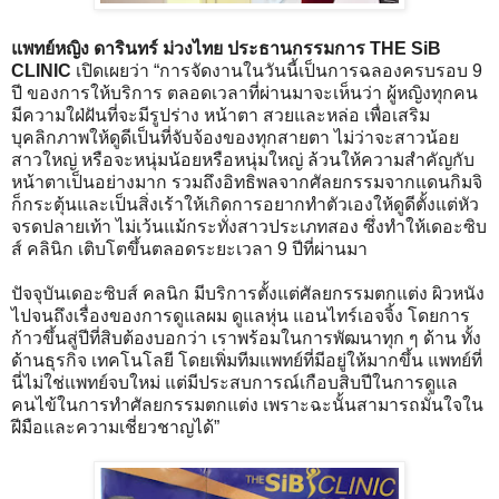
แพทย์หญิง ดารินทร์ ม่วงไทย ประธานกรรมการ THE SiB
CLINIC
เปิดเผยว่า “การจัดงานในวันนี้เป็นการฉลองครบรอบ 9
ปี ของการให้บริการ ตลอดเวลาที่ผ่านมาจะเห็นว่า ผู้หญิงทุกคน
มีความใฝ่ฝันที่จะมีรูปร่าง หน้าตา สวยและหล่อ เพื่อเสริม
บุคลิกภาพให้ดูดีเป็นที่จับจ้องของทุกสายตา ไม่ว่าจะสาวน้อย
สาวใหญ่ หรือจะหนุ่มน้อยหรือหนุ่มใหญ่ ล้วนให้ความสำคัญกับ
หน้าตาเป็นอย่างมาก รวมถึงอิทธิพลจากศัลยกรรมจากแดนกิมจิ
ก็กระตุ้นและเป็นสิ่งเร้าให้เกิดการอยากทำตัวเองให้ดูดีตั้งแต่หัว
จรดปลายเท้า ไม่เว้นแม้กระทั่งสาวประเภทสอง ซึ่งทำให้เดอะซิบ
ส์ คลินิก เติบโตขึ้นตลอดระยะเวลา 9 ปีที่ผ่านมา
ปัจจุบันเดอะซิบส์ คลนิก มีบริการตั้งแต่ศัลยกรรมตกแต่ง ผิวหนัง
ไปจนถึงเรื่องของการดูแลผม ดูแลหุ่น แอนไทร์เอจจิ้ง โดยการ
ก้าวขึ้นสู่ปีที่สิบต้องบอกว่า เราพร้อมในการพัฒนาทุก ๆ ด้าน ทั้ง
ด้านธุรกิจ เทคโนโลยี โดยเพิ่มทีมแพทย์ที่มีอยู่ให้มากขึ้น แพทย์ที่
นี่ไม่ใช่แพทย์จบใหม่ แต่มีประสบการณ์เกือบสิบปีในการดูแล
คนไข้ในการทำศัลยกรรมตกแต่ง เพราะฉะนั้นสามารถมั่นใจใน
ฝีมือและความเชี่ยวชาญได้”