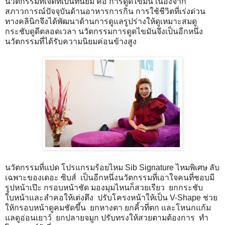
นวัตกรรมที่เจ็ดที่เป็นที่นิยม คือ การดูดไขมัน เนื่องจาก
สภาวการณ์ปัจจุบันด้านอาหารการกิน การใช้ชีวิตที่เร่งด่วน
ทางคลินิกจึงได้พัฒนาด้านการดูแลรูปร่างให้ดูเหมาะสมดู
กระชับดูดีตลอดเวลา นวัตกรรมการดูดไขมันจึงเป็นอีกหนึ่ง
นวัตกรรมที่ได้รับความนิยมค่อนข้างสูง
นวัตกรรมที่แปด โปรแกรมร้อยไหม Sib Signature ไหมพิเศษ ลับ
เฉพาะของเดอะ ซิบส์ เป็นอีกหนึ่งนวัตกรรมที่เอาใจคนที่ชอบมี
รูปหน้าเป๊ะ กรอบหน้าชัด มองมุมไหนก็สวยเรียว ยกกระชับ
ใบหน้าและลำคอให้เต่งตึง ปรับโครงหน้าให้เป็น V-Shape ช่วย
ให้กรอบหน้าดูคมชัดขึ้น ยกหางตา ยกคิ้วที่ตก และโหนกแก้ม
แลดูอ่อนเยาว์ ยกปลายจมูก ปรับทรงให้สวยตามต้องการ ทำ