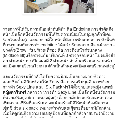
รายการที่ได้รับความนิยมลำดับที่ห้า คือ Endotine การผ่าตัดดึง
หน้าเป็นอีกหนึ่งนวัตกรรมที่ได้รับความนิยมในกลุ่มลูกค้าที่เคย
ร้อยไหมขั้นสุด และอยากมีใบหน้าที่ตึงกระชับแบบถาวร ซึ่งพื้นที่
ที่เหมาะสมกับการทำ endotine ได้แก่ บริเวณแรก คือ หน้าผาก -
ช่วงคิ้ว(Brow lift) บริเวณที่สอง คือ การดึงหน้าส่วนกลาง
(Midface lift)หรือช่วงแก้ม บริเวณที่ 3 ช่วงกรอบหน้า ไปจนถึงลำ
คอ ตำแหน่งการเปิดแผลมี 2 ตำแหน่ง ถ้าเป็นบริเวณกรอบหน้า
จะเปิดแผลบริเวณไรผม แต่ถ้าเป็นลำคอจะเปิดแผลบริเวณหลังหู”
และนวัตกรรมที่กำลังได้รับความนิยมเป็นอย่างมาก ซึ่งทาง
เดอะซิบส์ คลินิกพร้อมให้บริการ คือ การเสริมบุคลิกภาพด้วย
การทำ Sexy Line และ Six Pack ทำได้ทั้งชายและหญิง
แพทย์
หญิงดารินทร์
กล่าวว่า “การทำ Sexy Line เป็นอีกหนึ่งนวัตกรรม
ที่ช่วยเสริมบุคลิกภาพของผู้หญิงที่อยากมีกล้ามบริเวณหน้าท้อง
เพิ่มความเฟิร์มที่เพอร์เฟค จะเน้นสร้างมิติให้หน้าท้องมีความ
เซ็กซี่ ส่วน six pack เหมาะสำหรับคุณผู้ชายที่อยากมีมัดกล้าม
เนื้อให้ดูเห็นถึงความ Healty ยิ่งคนที่ออกกำลังกายประจำยิ่งง่าย