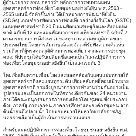
ผู้อำนวยการ อพท. กล่าวว่า หลักการการทบทวนแผน
ยุทธศาสตร์การท่องเที่ยวโดยชุมชนอย่างยั่งยืน พ.ศ. 2563 -
2565 แผนนี้ จัดทำขึ้นภายใต้เป้าหมายการพัฒนาที่ยั่งยืน
(SDGs) เกณฑ์การพัฒนาการท่องเที่ยวอย่างยั่งยืนโลก (GSTC)
แผนยุทธศาสตร์ชาติ 20 ปี แผนพัฒนาเศรษฐกิจและสังคมแห่ง
ชาติ ฉบับที่ 12 และแผนพัฒนาการท่องเที่ยวแห่งชาติ ฉบับที่ 2
ผ่านกระบวนการมีส่วนร่วมของทุกภาคส่วนทุกภูมิภาคของ
ประเทศไทย โดยการสัมภาษณ์และจัดเวทีรับฟังความคิดเห็น
รวมถึงเวทีผู้ทรงคุณวุฒิด้านการท่องเที่ยว จากผลการประชุม
คณะ ที่ประชุมได้ปรับเปลี่ยนชื่อแผนเป็น “แผนปฏิบัติการการ
ท่องเที่ยวโดยชุมชนอย่างยั่งยืน” เป็นแผนระดับ 3
โดยเพิ่มเติมความเชื่อมโยงและสอดคล้องกับแผนแม่บทภายใต้
ยุทธศาสตร์ชาติและแผนทุกระดับ เพื่อผลสัมฤทธิ์ตอบเป้าหมาย
ยุทธศาสตร์ชาติ รวมถึงบูรณาการการทำงานร่วมกันอย่างเป็น
รูปธรรมและเป็นเอกภาพในทิศทางเดียวกันของ 24 หน่วยงาน
ภายใต้คณะอนุกรรมการการท่องเที่ยวโดยชุมชน ซึ่งประกอบ
ด้วย ภาครัฐ ภาคเอกชน ภาคการศึกษาและองค์กรชุมชน จาก
ต้นน้ำจนถึงปลายน้ำ โดยมอบหมายให้มหาวิทยาลัยราชภัฏ
นครราชสีมาเป็นผู้ดำเนินการทบทวนแผนฯ
สำหรับแผนปฏิบัติการการท่องเที่ยวโดยชุมชนอย่างยั่งยืน พ.ศ.
2563 - 2565 มีแนวคิดหลักในการพัฒนาตามองค์ประกอบ 4