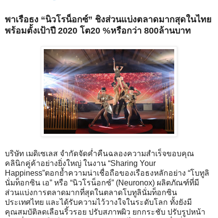
พาเรือธง “นิวโรน็อกซ์” ชิงส่วนแบ่งตลาดมากสุดในไทย
พร้อมตั้งเป้าปี 2020 โต20 %หรือกว่า 800ล้านบาท
บริษัท เมดิเซเลส จำกัดจัดค่ำคืนฉลองความสำเร็จขอบคุณ
คลินิกคู่ค้าอย่างยิ่งใหญ่ ในงาน “Sharing Your
Happiness”ตอกย้ำความน่าเชื่อถือของเรือธงหลักอย่าง “โบทูลิ
นั่มท็อกซิน เอ” หรือ “นิวโรน็อกซ์” (Neuronox) ผลิตภัณฑ์ที่มี
ส่วนแบ่งการตลาดมากที่สุดในตลาดโบทูลินั่มท็อกซิน
ประเทศไทย และได้รับความไว้วางใจในระดับโลก ทั้งยังมี
คุณสมบัติลดเลือนริ้วรอย ปรับสภาพผิว ยกกระชับ ปรับรูปหน้า