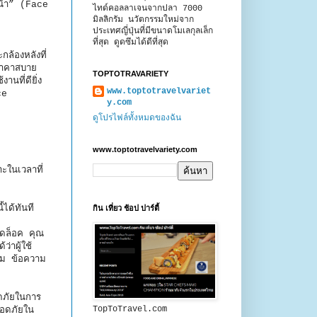
หน้า” (Face
ไทด์คอลลาเจนจากปลา 7000
มิลลิกรัม นวัตกรรมใหม่จาก
ประเทศญี่ปุ่นที่มีขนาดโมเลกุลเล็ก
ที่สุด ดูดซึมได้ดีที่สุด
้องหลังที่
ราคาสบาย
TOPTOTRAVARIETY
านที่ดียิ่ง
www.toptotravelvariet
ce
y.com
ดูโปรไฟล์ทั้งหมดของฉัน
www.toptotravelvariety.com
ะในเวลาที่
ี้ได้ทันที
กิน เที่ยว ช้อป ปาร์ตี้
ปลดล็อค คุณ
าผู้ใช้
วาม ข้อความ
ดภัยในการ
TopToTravel.com
ลอดภัยใน