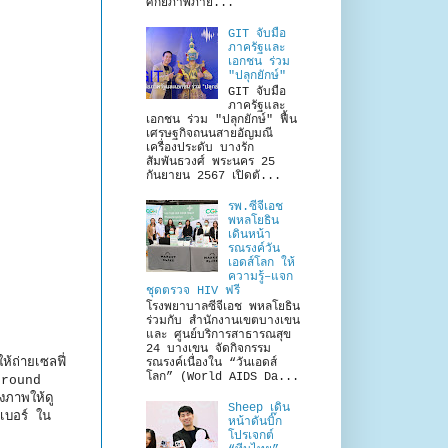
ศักยภาพภาย...
GIT จับมือ
ภาครัฐและ
เอกชน ร่วม
"ปลุกยักษ์"
GIT จับมือ
ภาครัฐและ
เอกชน ร่วม "ปลุกยักษ์" ฟื้น
เศรษฐกิจถนนสายอัญมณี
เครื่องประดับ บางรัก
สัมพันธวงศ์ พระนคร 25
กันยายน 2567 เปิดตั...
รพ.ซีจีเอช
พหลโยธิน
เดินหน้า
รณรงค์วัน
เอดส์โลก ให้
ความรู้–แจก
ชุดตรวจ HIV ฟรี
โรงพยาบาลซีจีเอช พหลโยธิน
ร่วมกับ สำนักงานเขตบางเขน
และ ศูนย์บริการสาธารณสุข
24 บางเขน จัดกิจกรรม
้ถ่ายเซลฟี่
รณรงค์เนื่องใน “วันเอดส์
โลก” (World AIDS Da...
kground
งภาพให้ดู
Sheep เดิน
เบอร์ ใน
หน้าดันบิ๊ก
โปรเจกต์