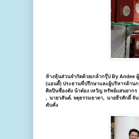
ห้างหุ้นส่วนจำกัดด้วยเกล้ากรุ๊ป By Andee 
(แอนดี้) ประธานที่ปรึกษาและผู้บริหารด้าน
ศิลปินชื่องดัง น้าต๋อง เทวัญ ทรัพย์แสนยาก
, นายวสันต์. จตุธรรมธาดา, นายธีรศักดิ์ 
คับคั่ง