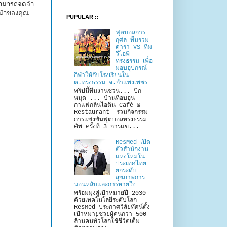
์สามารถจดจำ
หน้าของคุณ
PUPULAR ::
ฟุตบอลการ
กุศล ทีมรวม
ดารา VS ทีม
วีไอพี
ทรงธรรม เพื่อ
มอบอุปกรณ์
กีฬาให้กับโรงเรียนใน
ต.ทรงธรรม จ.กำแพงเพชร
ทริปนี้ทีมงานชวน... ปัก
หมุด ... บ้านที่อบอุ่น
กาแฟกลิ่นไอดิน Café &
Restaurant ร่วมกิจกรรม
การแข่งขันฟุตบอลทรงธรรม
คัพ ครั้งที่ 3 การแข่...
ResMed เปิด
ตัวสำนักงาน
แห่งใหม่ใน
ประเทศไทย
ยกระดับ
สุขภาพการ
นอนหลับและการหายใจ
พร้อมมุ่งสู่เป้าหมายปี 2030
ด้วยเทคโนโลยีระดับโลก
ResMed ประกาศวิสัยทัศน์ตั้ง
เป้าหมายช่วยผู้คนกว่า 500
ล้านคนทั่วโลกใช้ชีวิตเต็ม