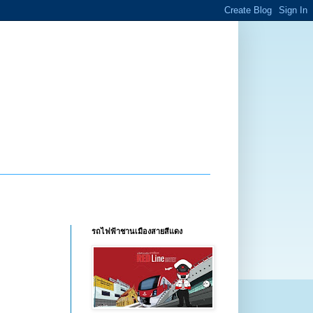
รถไฟฟ้าชานเมืองสายสีแดง