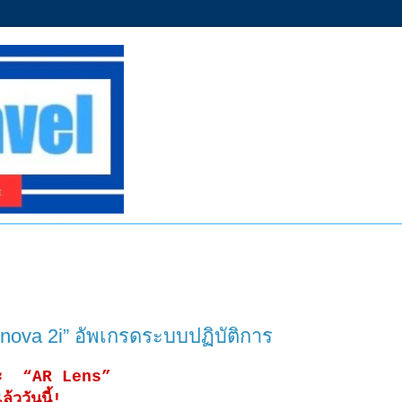
 nova 2i” อัพเกรดระบบปฏิบัติการ
ละ “AR Lens”
ววันนี้!