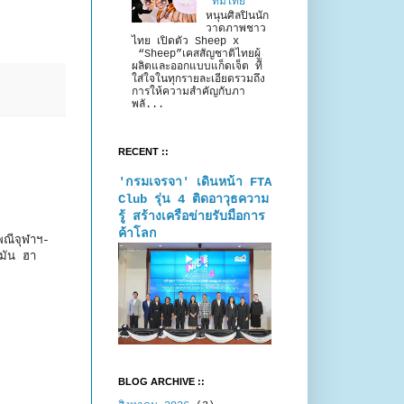
“ทีมไทย”
หนุนศิลปินนัก
วาดภาพชาว
ไทย เปิดตัว Sheep x
“Sheep”เคสสัญชาติไทยผู้
ผลิตและออกแบบแก็ดเจ็ต ที่
ใส่ใจในทุกรายละเอียดรวมถึง
การให้ความสำคัญกับภา
พลั...
RECENT ::
'กรมเจรจา' เดินหน้า FTA
Club รุ่น 4 ติดอาวุธความ
รู้ สร้างเครือข่ายรับมือการ
ค้าโลก
พณีจุฬาฯ-
 มัน ฮา
BLOG ARCHIVE ::