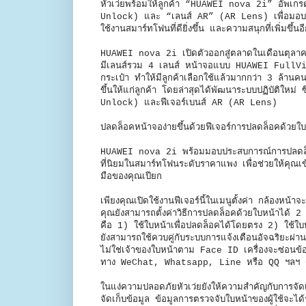
หัวเว่ยพร้อมให้ลูกค้า “HUAWEI nova 2i” อัพเกรด
Unlock) และ “เลนส์ AR” (AR Lens) เพื่อมอบ
ใช้งานสมาร์ทโฟนที่ดียิ่งขึ้น และความสนุกที่เพิ่มขึ้นอีก
HUAWEI nova 2i เปิดตัวออกสู่ตลาดในเดือนตุลาค
มีเลนส์รวม 4 เลนส์ หน้าจอแบบ HUAWEI FullView
กระเป๋า ทำให้มีลูกค้าเลือกใช้แล้วมากกว่า 3 ล้านคนทั
ขึ้นให้แก่ลูกค้า โดยล่าสุดได้พัฒนาระบบปฏิบัติใหม่
Unlock) และฟีเจอร์เบนส์ AR (AR Lens)
ปลดล็อคหน้าจอง่ายขึ้นด้วยฟีเจอร์การปลดล็อคด้ว
HUAWEI nova 2i พร้อมมอบประสบการณ์การปลดล็อคหน้
ที่นิยมในสมาร์ทโฟนระดับราคาแพง เพื่อช่วยให้คุณเ
มือของคุณเปียก
เพียงคุณเปิดใช้งานฟีเจอร์นี้ในเมนูตั้งค่า กล้องหน้
คุณยังสามารถตั้งค่าวิธีการปลดล็อคด้วยใบหน้าได้ 2 ว
คือ 1) ใช้ใบหน้าเพื่อปลดล็อคได้โดยตรง 2) ใช้ใบหน
ยังสามารถใช้ควบคู่กับระบบการแจ้งเตือนอัจฉริยะผ
ไม่ใช่เจ้าของใบหน้าตาม Face ID เครื่องจะซ่อนข้อ
ทาง WeChat, Whatsapp, Line หรือ QQ ฯลฯ ด้วยฟังก
ในแง่ความปลอดภัยหัวเว่ยยังให้ความสำคัญกับการจั
จัดเก็บข้อมูล ข้อมูลการตรวจจับใบหน้าของผู้ใช้จะไ