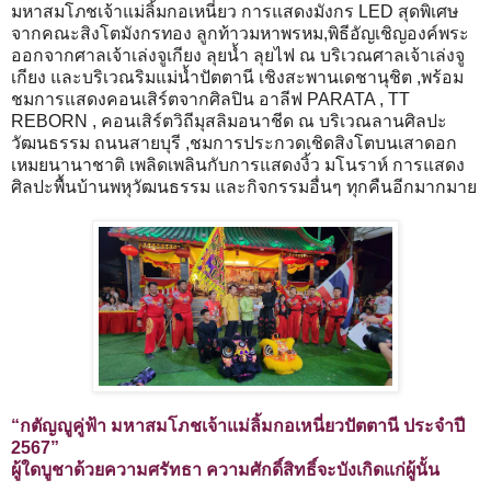
มหาสมโภชเจ้าแม่ลิ้มกอเหนี่ยว การแสดงมังกร LED สุดพิเศษ
จากคณะสิงโตมังกรทอง ลูกท้าวมหาพรหม,พิธีอัญเชิญองค์พระ
ออกจากศาลเจ้าเล่งจูเกียง ลุยน้ำ ลุยไฟ ณ บริเวณศาลเจ้าเล่งจู
เกียง และบริเวณริมแม่น้ำปัตตานี เชิงสะพานเดชานุชิต ,พร้อม
ชมการแสดงคอนเสิร์ตจากศิลปิน อาลีฟ PARATA , TT
REBORN , คอนเสิร์ตวิถีมุสลิมอนาชีด ณ บริเวณลานศิลปะ
วัฒนธรรม ถนนสายบุรี ,ชมการประกวดเชิดสิงโตบนเสาดอก
เหมยนานาชาติ เพลิดเพลินกับการแสดงงิ้ว มโนราห์ การแสดง
ศิลปะพื้นบ้านพหุวัฒนธรรม และกิจกรรมอื่นๆ ทุกคืนอีกมากมาย
“กตัญญูคู่ฟ้า มหาสมโภชเจ้าแม่ลิ้มกอเหนี่ยวปัตตานี ประจำปี
2567”
ผู้ใดบูชาด้วยความศรัทธา ความศักดิ์สิทธิ์จะบังเกิดแก่ผู้นั้น