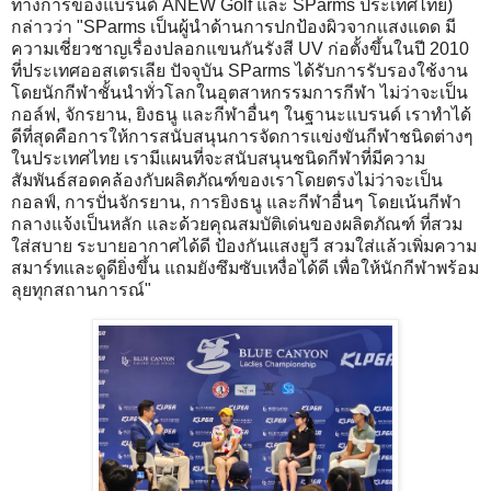
ทางการของแบรนด์ ANEW Golf และ SParms ประเทศไทย)
กล่าวว่า "SParms เป็นผู้นำด้านการปกป้องผิวจากแสงแดด มี
ความเชี่ยวชาญเรื่องปลอกแขนกันรังสี UV ก่อตั้งขึ้นในปี 2010
ที่ประเทศออสเตรเลีย ปัจจุบัน SParms ได้รับการรับรองใช้งาน
โดยนักกีฬาชั้นนำทั่วโลกในอุตสาหกรรมการกีฬา ไม่ว่าจะเป็น
กอล์ฟ, จักรยาน, ยิงธนู และกีฬาอื่นๆ ในฐานะแบรนด์ เราทำได้
ดีที่สุดคือการให้การสนับสนุนการจัดการแข่งขันกีฬาชนิดต่างๆ
ในประเทศไทย เรามีแผนที่จะสนับสนุนชนิดกีฬาที่มีความ
สัมพันธ์สอดคล้องกับผลิตภัณฑ์ของเราโดยตรงไม่ว่าจะเป็น
กอลฟ์, การปั่นจักรยาน, การยิงธนู และกีฬาอื่นๆ โดยเน้นกีฬา
กลางแจ้งเป็นหลัก และด้วยคุณสมบัติเด่นของผลิตภัณฑ์ ที่สวม
ใส่สบาย ระบายอากาศได้ดี ป้องกันแสงยูวี สวมใส่แล้วเพิ่มความ
สมาร์ทและดูดียิ่งขึ้น แถมยังซึมซับเหงื่อได้ดี เพื่อให้นักกีฬาพร้อม
ลุยทุกสถานการณ์"