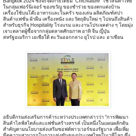
Bangkok 2024 ซึ่งจะจัดภายใต้ธีม “ChicNature” โชว์สินค้าไทย
ในกลุ่มเฟอร์นิเจอร์ ของขวัญ ของชำร่วย ของตกแต่งบ้าน
เครื่องใช้บนโต๊ะอาหารและในครัว ของเล่น ผลิตภัณฑ์สปา
สินค้าแฟชั่น ผ้าผืน เครื่องหนัง และวัตถุดิบใหม่ ๆ ไปจนถึงสินค้า
สำหรับธุรกิจ Hospitality โรงแรม และงานโปรเจคต่าง ๆ โดยมุ่ง
เจาะตลาดผู้ซื้อจากกลุ่มตลาดศักยภาพ อาทิ จีน ญี่ปุ่น
สหรัฐอเมริกา เอเชียใต้ ตะวันออกกลาง ยุโรป และ อาเซียน
อธิบดีกรมส่งเสริมการค้าระหว่างประเทศกล่าวว่า “การพัฒนา
สินค้าไลฟ์สไตล์และแฟชั่นสร้างสรรค์ เป็นหนึ่งในแผนผลักดัน
สำคัญตามนโยบายส่งเสริมซอฟต์พาวเวอร์ของรัฐบาล เพื่อเพิ่ม
ขีดความสามารถในการแข่งขันของประเทศไทยในเวทีโลก ซึ่ง