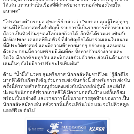
ได้เล่น แหวนว่าเป็นเรื่องที่ดีสำหรับวงการกอล์ฟของไทยใน
อนาคต"
“โปรสตางค์” กรกมล ศุขอารีย์ กล่าวว่า "ขอขอบคุณผู้ใหญ่ทุกๆ
ท่านที่ให้โอกาสครั้งสำคัญนี้ รายการนี้เป็นรายการที่ท้าทายมาก
ถือว่าเป็นทัวร์ต้นๆของโลกเลยก็ว่าได้ อีกทั้งได้ร่วมแข่งขันกับ
มือท็อปของ เคแอลพีจีเอทัวร์ ที่สำคัญคือได้มาร่วมเล่นในสนาม
ที่มีประวัติศาสตร์ และมีความท้าทายมากๆ อย่างบลู แคนยอน
ด้วยค่ะ ตอนนี้ความพร้อมมีเต็มที่ค่ะ ทั้งทางด้านร่างกายและ
จิตใจ มีออกซ้อมทุกวัน และฟิตเนสร่วมด้วยค่ะ ส่วนในด้านการ
เล่นอื่นๆ ยังไม่มีการปรับอะไรเพิ่มเติม"
ด้าน “น้ำผึ้ง” นวพร สุนทรียภาส นักกอล์ฟทีมชาติไทย "รู้สึกดีใจ
มากที่ได้รับเกียรติเชิญร่วมการแข่งขันครั้งนี้ สำหรับการแข่งขัน
ครั้งนี้ท้าทายสำหรับหนูร่วมลงแข่งกับนักกอล์ฟรุ่นพี่ และยังได้
ปะทะกับนักกอล์ฟจากเกาหลีใต้ มีความกดดันบ้าง แต่ก็เตรียม
พร้อมเป็นอย่างดี และรายการนี้เป็นรายการสุดท้ายของการเป็น
นักกอล์ฟสมัครเล่น หลังจากนั้นก็จะเทิร์นโปร และจะไปคิวสคูล
แอลพีจีเอ ต่อไป"