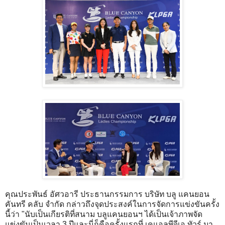
คุณประพันธ์ อัศวอารี ประธานกรรมการ บริษัท บลู แคนยอน
คันทรี คลับ จำกัด กล่าวถึงจุดประสงค์ในการจัดการแข่งขันครั้ง
นี้ว่า "นับเป็นเกียรติที่สนาม บลูแคนยอนฯ ได้เป็นเจ้าภาพจัด
แข่งขันเป็นเวลา 3 ปีและนี่ก็คือครั้งแรกที่ เคแอลพีจีเอ ทัวร์ มา