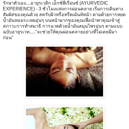
รักษาตัวเอง....อายุรเวดิก เอ็กซ์พีเรียนซ์ (AYURVEDIC
EXPERIENCE) - 3 ชั่วโมงแห่งการผ่อนคลาย เริ่มการเดินทาง
สัมผัสของคุณด้วย สครับผิวหรือทรีตเม้นท์หน้า ตามด้วยการหยด
น้ำมันหอมระเหยอุ่นๆ บนหน้าผากของคุณเพื่อนำพาคุณเข้าสู่
สภาวะการทำสมาธิ การนวดด้วยน้ำมันสมุนไพรอุ่นๆ ตามแบบ
ฉบับอายุรเวท....."จะช่วยให้คุณผ่อนคลายอย่างที่ไม่เคยมีมา
ก่อน"