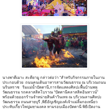
นางพาตีเมาะ สะตียามู กล่าวต่อว่า “สำหรับกิจกรรมภายในงาน
ประกอบด้วย ถนนคนเดินอาหารสามวัฒนธรรม ณ บริเวณถนน
นรินทราช ริมแม่น้ำปัตตานี,การจัดแสดงศิลปะพื้นบ้านพหุ
วัฒนธรรม รถคลาสสิคโบราณ “ปัตตานีคลาสสิคอินทาวน์”
พร้อมด้วยออกร้านจำหน่ายสินค้าวินเทจ ณ บริเวณลานศิลปะ
วัฒนธรรม ถนนสายบุรี ,พิธีอัญเชิญองค์เจ้าแม่ลิ้มกอเหนี่ยว
ประทับเกี้ยวใหญ่มหามงคล หามรอบเมืองปัตตานี พิธีเปิดงาน