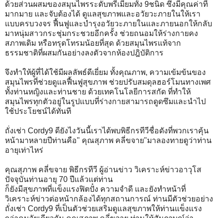
ด้วยส่วนผสมของสมุนไพรระดับพรีเมี่ยมทั้ง 9ชนิด ซึ่งมีคุณค่าที่
มากมาย และจับต้องได้ ดูแลสุขภาพและอวัยวะภายในให้เรา
แบบครบวงจร ฟื้นฟูและบำรุงอวัยวะภายในและภายนอกให้กลับ
มาหนุ่มสาวกระชุ่มกระชวยอีกครั้ง ช่วยถนอมให้ร่างกายคง
สภาพเดิม หรือทรุดโทรมน้อยที่สุด ด้วยสมุนไพรแท้จาก
ธรรมชาติที่ผสมกันอย่างลงตัวจากห้องปฎิบัติการ
จึงทำให้ผู้ที่ได้ใช้มีผลลัพธ์ดีเยี่ยม ทั้งคุณภาพ, ความเข้มข้นของ
สมุนไพรที่ช่วยดูแลฟื้นฟูสุขภาพ ช่วยปรับสมดุลฮอร์โมนทางเพศ
ทั้งท่านหญิงและท่านชาย ด้วยเทคโนโลยีการสกัด ที่ทำให้
สมุนไพรทุกตัวอยู่ในรูปแบบที่ร่างกายสามารถดูดซึมและนำไป
ใช้ประโยชน์ได้ทันที
ถั่งเช่า Cordy9 ดียังไงวันนี้เราได้พบพิธีกรทีวีชื่อดังที่พวกเราคุ้น
หน้ามาหลายปีท่านคือ" คุณสุภาพ คลี่ขจาย"มาลองทายดูว่าท่าน
อายุเท่าไหร่
คุณสุภาพ คลี่ขจาย พิธีกรทีวี ผู้อ่านข่าว วิเคราะห์ข่าวอาวุโส
ปัจจุบันท่านอายุ 70 ปีแล้วแต่ท่าน
ก็ยังมีสุขภาพที่แข็งแรงฟิตปั๋ง ความจำดี และยังทำหน้าที่
วิเคราะห์ข่าวต่อหน้ากล้องได้ทุกสถานการณ์ ท่านมีตัวช่วยอย่าง
ถั่งเช่า Cordy9 ที่เป็นตัวช่วยเสริมดูแลสุขภาพให้ท่านแข็งแรง