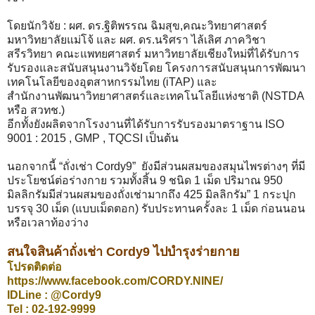
โดยนักวิจัย : ผศ. ดร.ฐิติพรรณ ฉิมสุข,คณะวิทยาศาสตร์
มหาวิทยาลัยแม่โจ้ และ ผศ. ดร.นริศรา ไล้เลิศ ภาควิชา
สรีรวิทยา คณะแพทยศาสตร์ มหาวิทยาลัยเชียงใหม่ที่ได้รับการ
รับรองและสนับสนุนงานวิจัยโดย โครงการสนับสนุนการพัฒนา
เทคโนโลยีของอุตสาหกรรมไทย (iTAP) และ
สำนักงานพัฒนาวิทยาศาสตร์และเทคโนโลยีแห่งชาติ (NSTDA
หรือ สวทช.)
อีกทั้งยังผลิตจากโรงงานที่ได้รับการรับรองมาตราฐาน ISO
9001 : 2015 , GMP , TQCSI เป็นต้น
นอกจากนี้ “ถั่งเช่า Cordy9” ยังมีส่วนผสมของสมุนไพรต่างๆ ที่มี
ประโยชน์ต่อร่างกาย รวมทั้งสิ้น 9 ชนิด 1 เม็ด ปริมาณ 950
มิลลิกรัมมีส่วนผสมของถั่งเช่ามากถึง 425 มิลลิกรัม” 1 กระปุก
บรรจุ 30 เม็ด (แบบเม็ดตอก) รับประทานครั้งละ 1 เม็ด ก่อนนอน
หรือเวลาท้องว่าง
สนใจสินค้าถั่งเช่า Cordy9 ไปบำรุงร่ายกาย
โปรดติดต่อ
https://www.facebook.com/CORDY.NINE/
IDLine : @Cordy9
Tel : 02-192-9999