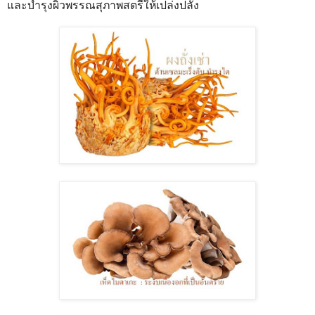
และบำรุงผิวพรรณสุภาพสตรีให้เปล่งปลั่ง