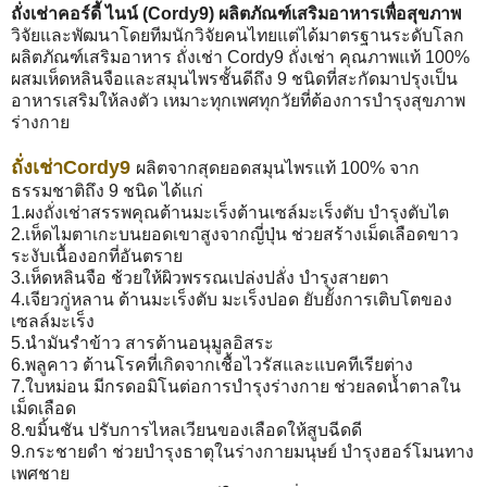
ถั่งเช่าคอร์ดี้ ไนน์ (Cordy9) ผลิตภัณฑ์เสริมอาหารเพื่อสุขภาพ
วิจัยและพัฒนาโดยทีมนักวิจัยคนไทยแต่ได้มาตรฐานระดับโลก
ผลิตภัณฑ์เสริมอาหาร ถั่งเช่า Cordy9 ถั่งเช่า คุณภาพแท้ 100%
ผสมเห็ดหลินจือและสมุนไพรชั้นดีถึง 9 ชนิดที่สะกัดมาปรุงเป็น
อาหารเสริมให้ลงตัว เหมาะทุกเพศทุกวัยที่ต้องการบำรุงสุขภาพ
ร่างกาย
ถั่งเช่าCordy9
ผลิตจากสุดยอดสมุนไพรแท้ 100% จาก
ธรรมชาติถึง 9 ชนิด ได้แก่
1.ผงถั่งเช่าสรรพคุณต้านมะเร็งต้านเซล์มะเร็งตับ บำรุงตับไต
2.เห็ดไมตาเกะบนยอดเขาสูงจากญี่ปุ่น ช่วยสร้างเม็ดเลือดขาว
ระงับเนื้องอกที่อันตราย
3.เห็ดหลินจือ ช้วยให้ผิวพรรณเปล่งปลั่ง บำรุงสายตา
4.เจียวกู่หลาน ต้านมะเร็งตับ มะเร็งปอด ยับยั้งการเติบโตของ
เซลล์มะเร็ง
5.นำมันรำข้าว สารต้านอนุมูลอิสระ
6.พลูคาว ต้านโรคที่เกิดจากเชื้อไวรัสและแบคทีเรียต่าง​
7.ใบหม่อน มีกรดอมิโนต่อการบำรุงร่างกาย ช่วยลดน้ำตาลใน
เม็ดเลือด
8.ขมิ้นชัน ปรับการไหลเวียนของเลือดให้สูบฉีดดี
9.กระชายดำ ช่วยบำรุงธาตุในร่างกายมนุษย์ บำรุงฮอร์โมนทาง
เพศชาย