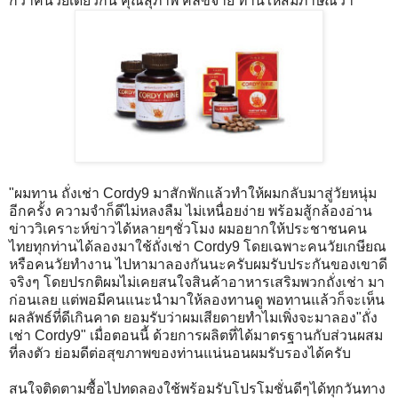
กว่าคนวัยเดียวกัน คุณสุภาพ คลี่ขจาย ท่านให้สัมภาษณ์ว่า
"ผมทาน ถั่งเช่า Cordy9 มาสักพักแล้วทำให้ผมกลับมาสู่วัยหนุ่ม
อีกครั้ง ความจำก็ดีไม่หลงลืม ไม่เหนื่อยง่าย พร้อมสู้กล้องอ่าน
ข่าววิเคราะห์ข่าวได้หลายๆชั่วโมง ผมอยากให้ประชาชนคน
ไทยทุกท่านได้ลองมาใช้ถั่งเช่า Cordy9 โดยเฉพาะคนวัยเกษียณ
หรือคนวัยทำงาน ไปหามาลองกันนะครับผมรับประกันของเขาดี
จริงๆ โดยปรกติผมไม่เคยสนใจสินค้าอาหารเสริมพวกถั่งเช่า มา
ก่อนเลย แต่พอมีคนแนะนำมาให้ลองทานดู พอทานแล้วก็จะเห็น
ผลลัพธ์ที่ดีเกินคาด ยอมรับว่าผมเสียดายทำไมเพิ่งจะมาลอง"ถั่ง
เช่า Cordy9" เมื่อตอนนี้ ด้วยการผลิตที่ได้มาตรฐานกับส่วนผสม
ที่ลงตัว ย่อมดีต่อสุขภาพของท่านแน่นอนผมรับรองได้ครับ
สนใจติดตามซื้อไปทดลองใช้พร้อมรับโปรโมชั่นดีๆได้ทุกวันทาง