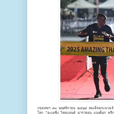
กรุงเทพฯ ๓๐ พฤศจิกายน ๒๔๖๘ สมเด็จพระนางเจ้าฯ
โลก “อะเมซิ่ง ไทยแลนด์ มาราธอน แบงค็อก พรีเซ็