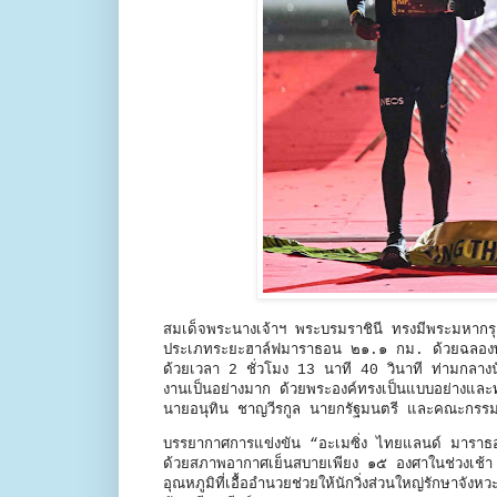
สมเด็จพระนางเจ้าฯ พระบรมราชินี ทรงมีพระมหากรุณา
ประเภทระยะฮาล์ฟมาราธอน ๒๑.๑ กม. ด้วยฉลองพระอง
ด้วยเวลา 2 ชั่วโมง 13 นาที 40 วินาที ท่ามกลางนั
งานเป็นอย่างมาก ด้วยพระองค์ทรงเป็นแบบอย่างและทร
นายอนุทิน ชาญวีรกูล นายกรัฐมนตรี และคณะกรรมกา
บรรยากาศการแข่งขัน “อะเมซิ่ง ไทยแลนด์ มาราธอน แ
ด้วยสภาพอากาศเย็นสบายเพียง ๑๕ องศาในช่วงเช้า ส่
อุณหภูมิที่เอื้ออำนวยช่วยให้นักวิ่งส่วนใหญ่รักษาจั