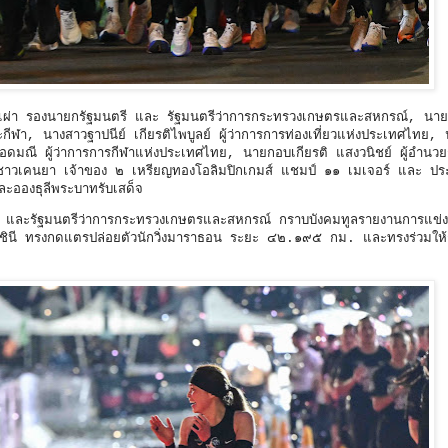
หมเผ่า รองนายกรัฐมนตรี และ รัฐมนตรีว่าการกระทรวงเกษตรและสหกรณ์, นาย
ีฬา, นางสาวฐาปนีย์ เกียรติไพบูลย์ ผู้ว่าการการท่องเที่ยวแห่งประเทศไทย,
 ยอดมณี ผู้ว่าการการกีฬาแห่งประเทศไทย, นายกอบเกียรติ แสงวนิชย์ ผู้อำนว
อนชาวเคนยา เจ้าของ ๒ เหรียญทองโอลิมปิกเกมส์ แชมป์ ๑๑ เมเจอร์ และ ป
ลละอองธุลีพระบาทรับเสด็จ
ี และรัฐมนตรีว่าการกระทรวงเกษตรและสหกรณ์ กราบบังคมทูลรายงานการแข่
ชินี ทรงกดแตรปล่อยตัวนักวิ่งมาราธอน ระยะ ๔๒.๑๙๕ กม. และทรงร่วมให้ก