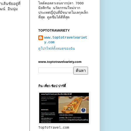
ไทด์คอลลาเจนจากปลา 7000
้นชัยอยู่ที่
มิลลิกรัม นวัตกรรมใหม่จาก
์ อินนุ่ม
ประเทศญี่ปุ่นที่มีขนาดโมเลกุลเล็ก
ที่สุด ดูดซึมได้ดีที่สุด
TOPTOTRAVARIETY
www.toptotravelvariet
y.com
ดูโปรไฟล์ทั้งหมดของฉัน
www.toptotravelvariety.com
กิน เที่ยว ช้อป ปาร์ตี้
TopToTravel.com