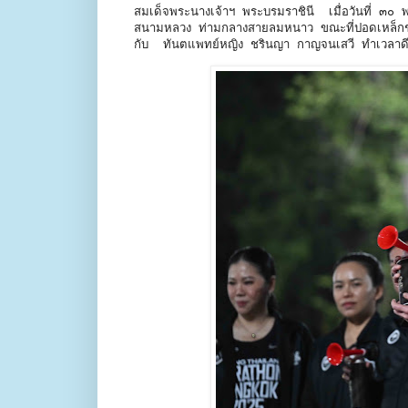
สมเด็จพระนางเจ้าฯ พระบรมราชินี เมื่อวันที่ ๓๐ พฤศ
สนามหลวง ท่ามกลางสายลมหนาว ขณะที่ปอดเหล็กชาว
กับ ทันตแพทย์หญิง ชรินญา กาญจนเสวี ทำเวลาด