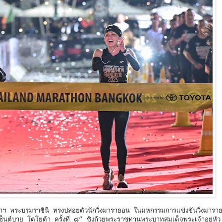
 พระบรมราชินี ทรงปล่อยตัวนักวิ่งมาราธอน ในมหกรรมการแข่งขันวิ่งมารา
นต์บาย โตโยต้า ครั้งที่ ๘” ชิงถ้วยพระราชทานพระบาทสมเด็จพระเจ้าอยู่หั