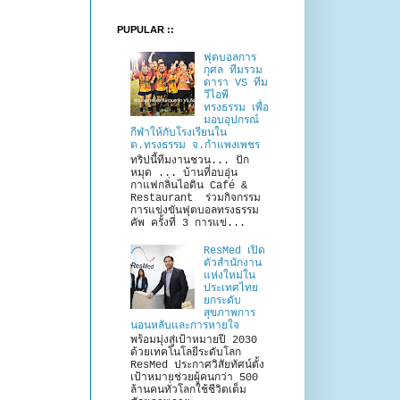
PUPULAR ::
ฟุตบอลการ
กุศล ทีมรวม
ดารา VS ทีม
วีไอพี
ทรงธรรม เพื่อ
มอบอุปกรณ์
กีฬาให้กับโรงเรียนใน
ต.ทรงธรรม จ.กำแพงเพชร
ทริปนี้ทีมงานชวน... ปัก
หมุด ... บ้านที่อบอุ่น
กาแฟกลิ่นไอดิน Café &
Restaurant ร่วมกิจกรรม
การแข่งขันฟุตบอลทรงธรรม
คัพ ครั้งที่ 3 การแข่...
ResMed เปิด
ตัวสำนักงาน
แห่งใหม่ใน
ประเทศไทย
ยกระดับ
สุขภาพการ
นอนหลับและการหายใจ
พร้อมมุ่งสู่เป้าหมายปี 2030
ด้วยเทคโนโลยีระดับโลก
ResMed ประกาศวิสัยทัศน์ตั้ง
เป้าหมายช่วยผู้คนกว่า 500
ล้านคนทั่วโลกใช้ชีวิตเต็ม