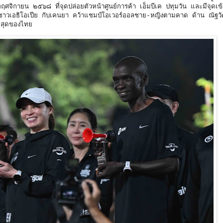
จิกายน ๒๕๖๘ ที่จุดปล่อยตัวหน้าศูนย์การค้า เอ็มบีเค ปทุมวัน และมีจุดเข้าเส
เอธิโอเปีย กับเคนยา คว้าแชมป์โอเวอร์ออลชาย-หญิงตามคาด ด้าน ณัฐวัฒน
ีสุดของไทย