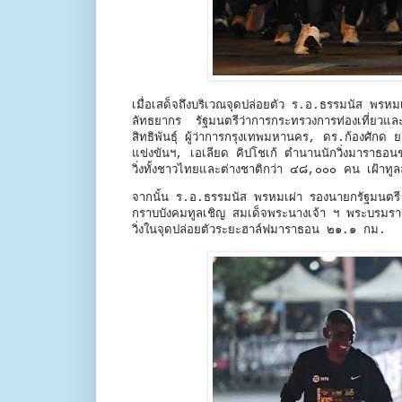
เมื่อเสด็จถึงบริเวณจุดปล่อยตัว ร.อ.ธรรมนัส พร
ลัทธยากร รัฐมนตรีว่าการกระทรวงการท่องเที่ยวและก
สิทธิพันธุ์ ผู้ว่าการกรุงเทพมหานคร, ดร.ก้องศักด
แข่งขันฯ, เอเลียด คิปโชเก้ ตำนานนักวิ่งมาราธ
วิ่งทั้งชาวไทยและต่างชาติกว่า ๔๘,๐๐๐ คน เฝ้าทู
จากนั้น ร.อ.ธรรมนัส พรหมเผ่า รองนายกรัฐมนตร
กราบบังคมทูลเชิญ สมเด็จพระนางเจ้า ฯ พระบรมรา
วิ่งในจุดปล่อยตัวระยะฮาล์ฟมาราธอน ๒๑.๑ กม.