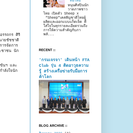
“ทีมไทย”
หนุนศิลปินนัก
วาดภาพชาว
ไทย เปิดตัว Sheep x
“Sheep”เคสสัญชาติไทยผู้
ผลิตและออกแบบแก็ดเจ็ต ที่
ใส่ใจในทุกรายละเอียดรวมถึง
การให้ความสำคัญกับภา
พลั...
อรรถกร ศิริ
 นายชัชชาติ
ยการจัดการ
RECENT ::
ระชาชน นัก
'กรมเจรจา' เดินหน้า FTA
Club รุ่น 4 ติดอาวุธความ
งขันฯ และ
ำลังใจนัก
รู้ สร้างเครือข่ายรับมือการ
ค้าโลก
BLOG ARCHIVE ::