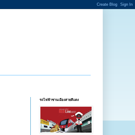
รถไฟฟ้าชานเมืองสายสีแดง