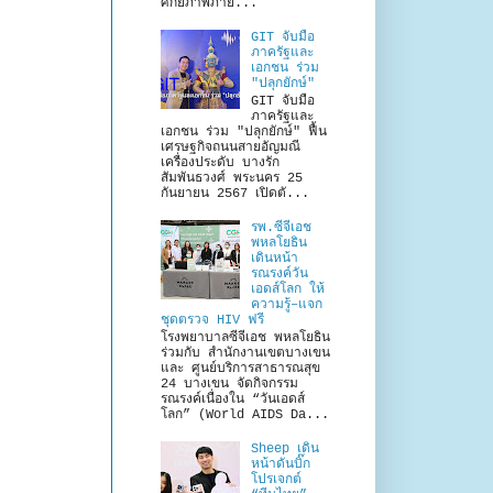
ศักยภาพภาย...
GIT จับมือ
ภาครัฐและ
เอกชน ร่วม
"ปลุกยักษ์"
GIT จับมือ
ภาครัฐและ
เอกชน ร่วม "ปลุกยักษ์" ฟื้น
เศรษฐกิจถนนสายอัญมณี
เครื่องประดับ บางรัก
สัมพันธวงศ์ พระนคร 25
กันยายน 2567 เปิดตั...
รพ.ซีจีเอช
พหลโยธิน
เดินหน้า
รณรงค์วัน
เอดส์โลก ให้
ความรู้–แจก
ชุดตรวจ HIV ฟรี
โรงพยาบาลซีจีเอช พหลโยธิน
ร่วมกับ สำนักงานเขตบางเขน
และ ศูนย์บริการสาธารณสุข
24 บางเขน จัดกิจกรรม
รณรงค์เนื่องใน “วันเอดส์
โลก” (World AIDS Da...
Sheep เดิน
หน้าดันบิ๊ก
โปรเจกต์