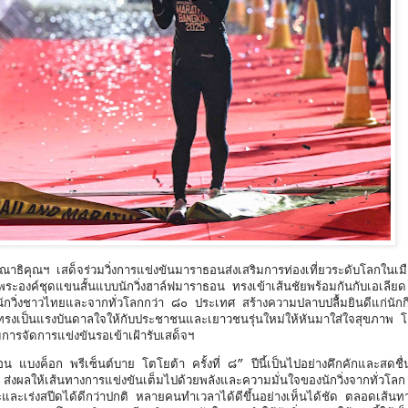
ธิคุณฯ เสด็จร่วมวิ่งการแข่งขันมาราธอนส่งเสริมการท่องเที่ยวระดับโลกในเม
ค์ชุดแขนสั้นแบบนักวิ่งฮาล์ฟมาราธอน ทรงเข้าเส้นชัยพร้อมกันกับเอเลียด 
กวิ่งชาวไทยและจากทั่วโลกกว่า ๘๐ ประเทศ สร้างความปลาบปลื้มยินดีแก่นักกีฬ
งเป็นแรงบันดาลใจให้กับประชาชนและเยาวชนรุ่นใหม่ให้หันมาใส่ใจสุขภาพ โดยค
รจัดการแข่งขันรอเข้าเฝ้ารับเสด็จฯ
บงค็อก พรีเซ็นต์บาย โตโยต้า ครั้งที่ ๘” ปีนี้เป็นไปอย่างคึกคักและสดชื่น
งผลให้เส้นทางการแข่งขันเต็มไปด้วยพลังและความมั่นใจของนักวิ่งจากทั่วโลก
งหวะและเร่งสปีดได้ดีกว่าปกติ หลายคนทำเวลาได้ดีขึ้นอย่างเห็นได้ชัด ตลอดเส้นท