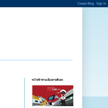
รถไฟฟ้าชานเมืองสายสีแดง