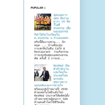
PUPULAR ::
ฟุตบอลการ
กุศล ทีมรวม
ดารา VS ทีม
วีไอพี
ทรงธรรม เพื่อ
มอบอุปกรณ์
กีฬาให้กับโรงเรียนใน
ต.ทรงธรรม จ.กำแพงเพชร
ทริปนี้ทีมงานชวน... ปัก
หมุด ... บ้านที่อบอุ่น
กาแฟกลิ่นไอดิน Café &
Restaurant ร่วมกิจกรรม
การแข่งขันฟุตบอลทรงธรรม
คัพ ครั้งที่ 3 การแข่...
ResMed เปิด
ตัวสำนักงาน
แห่งใหม่ใน
ประเทศไทย
ยกระดับ
สุขภาพการ
นอนหลับและการหายใจ
พร้อมมุ่งสู่เป้าหมายปี 2030
ด้วยเทคโนโลยีระดับโลก
ResMed ประกาศวิสัยทัศน์ตั้ง
เป้าหมายช่วยผู้คนกว่า 500
ล้านคนทั่วโลกใช้ชีวิตเต็ม