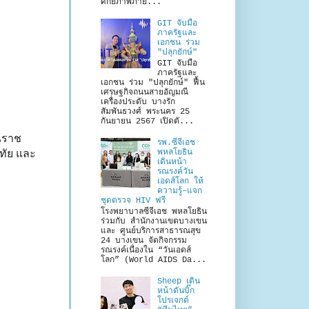
ศักยภาพภาย...
GIT จับมือ
ภาครัฐและ
เอกชน ร่วม
"ปลุกยักษ์"
GIT จับมือ
ภาครัฐและ
เอกชน ร่วม "ปลุกยักษ์" ฟื้น
เศรษฐกิจถนนสายอัญมณี
เครื่องประดับ บางรัก
สัมพันธวงศ์ พระนคร 25
กันยายน 2567 เปิดตั...
ณราช
รพ.ซีจีเอช
ขทัย และ
พหลโยธิน
เดินหน้า
รณรงค์วัน
เอดส์โลก ให้
ความรู้–แจก
ชุดตรวจ HIV ฟรี
โรงพยาบาลซีจีเอช พหลโยธิน
ร่วมกับ สำนักงานเขตบางเขน
และ ศูนย์บริการสาธารณสุข
24 บางเขน จัดกิจกรรม
รณรงค์เนื่องใน “วันเอดส์
โลก” (World AIDS Da...
Sheep เดิน
หน้าดันบิ๊ก
โปรเจกต์