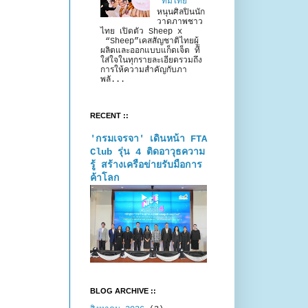
“ทีมไทย”
หนุนศิลปินนัก
วาดภาพชาว
ไทย เปิดตัว Sheep x
“Sheep”เคสสัญชาติไทยผู้
ผลิตและออกแบบแก็ดเจ็ต ที่
ใส่ใจในทุกรายละเอียดรวมถึง
การให้ความสำคัญกับภา
พลั...
RECENT ::
'กรมเจรจา' เดินหน้า FTA
Club รุ่น 4 ติดอาวุธความ
รู้ สร้างเครือข่ายรับมือการ
ค้าโลก
BLOG ARCHIVE ::