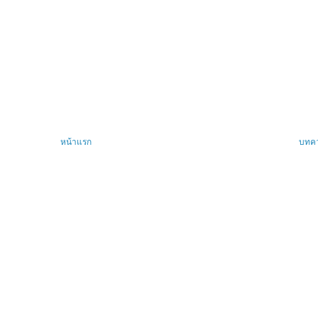
หน้าแรก
บทคว