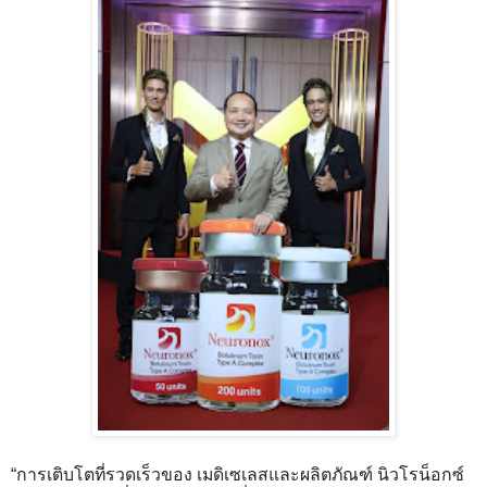
“การเติบโตที่รวดเร็วของ เมดิเซเลสและผลิตภัณฑ์ นิวโรน็อกซ์