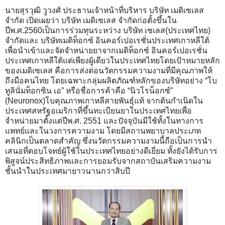
นายสุรวุฒิ วูวงศ์ ประธานเจ้าหน้าที่บริหาร บริษัท เมดิเซเลส
จำกัด เปิดเผยว่า บริษัท เมดิเซเลส จำกัดก่อตั้งขึ้นใน
ปีพ.ศ.2560เป็นการร่วมทุนระหว่าง บริษัท เซเลส(ประเทศไทย)
จำกัดและ บริษัทเมดิท็อกซ์ อินคอร์เปอเรชั่นประเทศเกาหลีใต้
เพื่อนำเข้าและจัดจำหน่ายยาจากเมดิท็อกซ์ อินคอร์เปอเรชั่น
ประเทศเกาหลีใต้แต่เพียงผู้เดียวในประเทศไทยโดยเป้าหมายหลัก
ของเมดิเซเลส คือการส่งต่อนวัตกรรมความงามที่มีคุณภาพให้
ถึงมือคนไทย โดยเฉพาะกลุ่มผลิตภัณฑ์หลักของบริษัทอย่าง “โบ
ทูลินั่มท็อกซิน เอ” หรือชื่อการค้าคือ “นิวโรน็อกซ์”
(Neuronox)โบคุณภาพเกาหลีสายพันธุ์แท้ จากต้นกำเนิดใน
ประเทศสหรัฐอเมริกาที่ขึ้นทะเบียนยาในประเทศไทยเพื่อ
จำหน่ายมาตั้งแต่ปีพ.ศ. 2551 และปัจจุบันมีใช้ทั้งในทางการ
แพทย์และในวงการความงาม โดยมีสถานพยาบาลประเภท
คลินิกเป็นตลาดสำคัญ ซึ่งนวัตกรรมความงามนี้ถือเป็นการนำ
เสนอที่ตอบโจทย์ผู้ใช้ในประเทศไทยอย่างดีเยี่ยม ทั้งยังได้รับการ
พิสูจน์ประสิทธิภาพและการยอมรับจากสถาบันเสริมความงาม
ชั้นนำในประเทศมายาวนานกว่าสิบปี