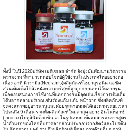
ทั้งนี้ ในปี 2020บริษัท เมดิเซเลส จำกัด ยังมุ่งมั่นพัฒนานวัตกรรม
ความงาม ที่สามารถตอบโจทย์ผู้ใช้งานในประเทศไทยอย่างต่อ
เนื่อง อาทิ นิวรามิส(Neuramis)ผลิตภัณฑ์ไฮยาลูรอนิค แอซิด
ส่วนเติมเต็มใต้ผิวหนังความบริสุทธิ์สูงถูกออกแบบไว้หลายรุ่น
เพื่อตอบสนองการใช้งานที่แตกต่างกันมีจุดเด่นเรื่องการเติมเต็ม
ได้หลากหลายบริเวณเช่นร่องแก้ม แก้ม หน้าผาก ซึ่งผลิตภัณฑ์
จะคงสภาพอยู่ยาวนานและค่อยๆสลายหมดได้เองตามระยะเวลา
ไปจนถึง 9 เดือน รวมทั้งผลิตภัณฑ์ใหม่ล่าสุด อย่าง อินโนท็อกซ์
(Innotox)โบทูลินั่มท็อกซิน เอ ในรูปแบบยาที่ผสมสารละลายสูตร
น้ำตัวแรกของโลกที่ปราศจากส่วนประกอบจากสัตว์และโปรตีน
ในเลือดจากมนุษย์ รวมถึงผลิตภัณฑ์เพื่อสุขภาพด้านอื่นๆ อาทิ