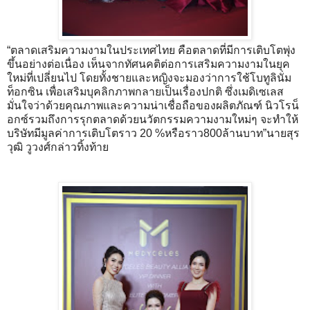
“ตลาดเสริมความงามในประเทศไทย คือตลาดที่มีการเติบโตพุ่ง
ขึ้นอย่างต่อเนื่อง เห็นจากทัศนคติต่อการเสริมความงามในยุค
ใหม่ที่เปลี่ยนไป โดยทั้งชายและหญิงจะมองว่าการใช้โบทูลินั่ม
ท็อกซิน เพื่อเสริมบุคลิกภาพกลายเป็นเรื่องปกติ ซึ่งเมดิเซเลส
มั่นใจว่าด้วยคุณภาพและความน่าเชื่อถือของผลิตภัณฑ์ นิวโรน็
อกซ์รวมถึงการรุกตลาดด้วยนวัตกรรมความงามใหม่ๆ จะทำให้
บริษัทมีมูลค่าการเติบโตราว 20 %หรือราว800ล้านบาท”นายสุร
วุฒิ วูวงศ์กล่าวทิ้งท้าย