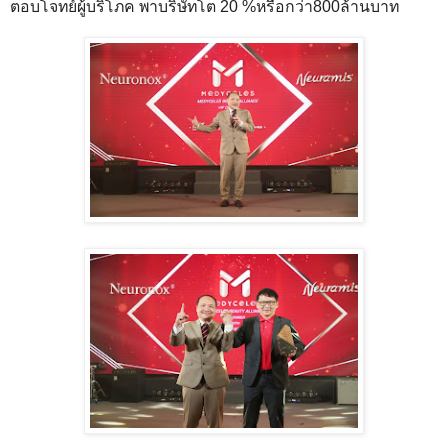
ตอบโจทย์ผู้บริโภค พาบริษัทโต 20 %หรือกว่า800ล้านบาท