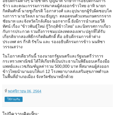
อธิบดีกรมต่างๆ นายชาตรี บุญนาค รักษาการอธิบดีกรมการ
ข้าว และคณะกรรมการสมาคมผู้ส่งออกข้าวไทย อาทิ นายก
กิตติมศักดิ์ นายชูเกียรติ โอภาสวงศ์ และอุปนายกผู้รับผิดชอบโค
รงการฯ นายวัลลภ มานะธัญญา ตลอดจนตัวแทนเกษตรกรจาก
ชัยนาท และจังหวัดใกล้เคียง นอกจากนี้ ยังมีการนำเสนอวีดิ
ทัศน์ เรื่อง “ข้าวพันธุ์ใหม่ กู้วิกฤติข้าวไทย” และนิทรรศการเกี่ยว
กับการประกวด รวมถึงการชมแปลงทดลองเพาะปลูกที่ได้รับ
เกียรติจากสองพิธีกรกิตติมศักดิ์ คือ อธิบดีกรมการค้าต่าง
ประเทศ ดร กีรติ รัชโน และ รองอธิบดีกรมการข้าว นนทิชา
วรรณสว่าง
ในโอกาสเดียวกันนี้ รองนายกรัฐมนตรีและรัฐมนตรีว่าการ
กระทรวงพาณิชย์ ได้ให้เกียรติเป็นประธานในพิธีมอบเครื่องมือ
แพทย์และเวชภัณฑ์มูลค่ารวม 500,000 บาท ที่สมาคมผู้ส่งออก
ข้าวไทยนำมามอบให้แก่ 12 โรงพยาบาลส่งเสริมสุขภาพตำบล
ในพื้นที่อำเภอเมือง จังหวัดชัยนาทอีกด้วย
ที่
พฤศจิกายน 06, 2564
ใช้ร่วมกัน
ไม่มีความคิดเห็น: