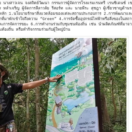
ุยกับ นางสาวเจน จงสถิตย์วัฒนา กรรมการผู้จัดการโรงแรมเรนทรี เรนซิเดนซ์ 
เจริญ ผู้จัดการลีลาวลัย รีสอร์ท และ นายพีระ สุชฎา ผู้เชี่ยวชาญด้าน
หลัก 1.นโยบายรักษาสิ่งแวดล้อมของแต่ละสถานประกอบการ 2.การพัฒนาและใ
ี่มาพักเข้าใจถึงความ “Green” 4.การจัดซื้ออุปกรณ์ไฟฟ้าหรือสิ่งของในสถ
นและการจัดการขยะ 6.การทำงานร่วมกับชุมชนท้องถิ่น เช่น นำผลิตภัณฑ์ที่มา
ท้องถิ่น หรือทำกิจกรรมร่วมกับผู้ใหญ่บ้าน