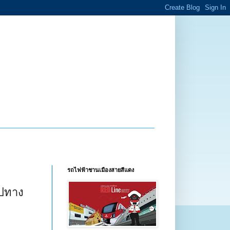
รถไฟฟ้าชานเมืองสายสีแดง
ไปทาง