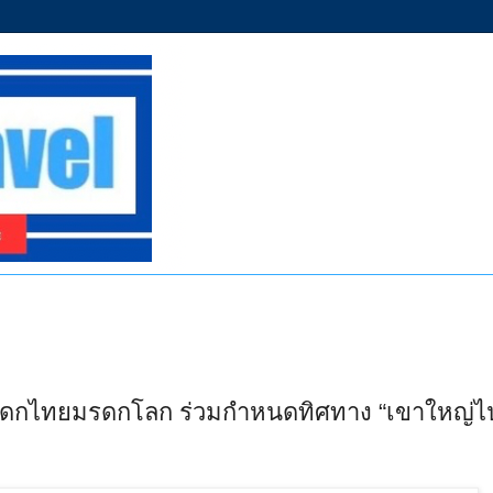
มรดกไทยมรดกโลก ร่วมกำหนดทิศทาง “เขาใหญ่