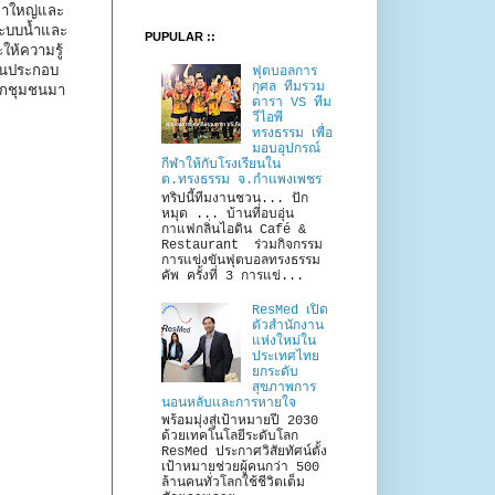
เขาใหญ่และ
ระบบน้ำและ
PUPULAR ::
ห้ความรู้
านประกอบ
ฟุตบอลการ
กุศล ทีมรวม
จากชุมชนมา
ดารา VS ทีม
วีไอพี
ทรงธรรม เพื่อ
มอบอุปกรณ์
กีฬาให้กับโรงเรียนใน
ต.ทรงธรรม จ.กำแพงเพชร
ทริปนี้ทีมงานชวน... ปัก
หมุด ... บ้านที่อบอุ่น
กาแฟกลิ่นไอดิน Café &
Restaurant ร่วมกิจกรรม
การแข่งขันฟุตบอลทรงธรรม
คัพ ครั้งที่ 3 การแข่...
ResMed เปิด
ตัวสำนักงาน
แห่งใหม่ใน
ประเทศไทย
ยกระดับ
สุขภาพการ
นอนหลับและการหายใจ
พร้อมมุ่งสู่เป้าหมายปี 2030
ด้วยเทคโนโลยีระดับโลก
ResMed ประกาศวิสัยทัศน์ตั้ง
เป้าหมายช่วยผู้คนกว่า 500
ล้านคนทั่วโลกใช้ชีวิตเต็ม