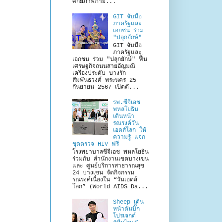
ศักยภาพภาย...
GIT จับมือ
ภาครัฐและ
เอกชน ร่วม
"ปลุกยักษ์"
GIT จับมือ
ภาครัฐและ
เอกชน ร่วม "ปลุกยักษ์" ฟื้น
เศรษฐกิจถนนสายอัญมณี
เครื่องประดับ บางรัก
สัมพันธวงศ์ พระนคร 25
กันยายน 2567 เปิดตั...
รพ.ซีจีเอช
พหลโยธิน
เดินหน้า
รณรงค์วัน
เอดส์โลก ให้
ความรู้–แจก
ชุดตรวจ HIV ฟรี
โรงพยาบาลซีจีเอช พหลโยธิน
ร่วมกับ สำนักงานเขตบางเขน
และ ศูนย์บริการสาธารณสุข
24 บางเขน จัดกิจกรรม
รณรงค์เนื่องใน “วันเอดส์
โลก” (World AIDS Da...
Sheep เดิน
หน้าดันบิ๊ก
โปรเจกต์