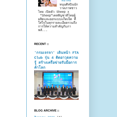
“ทีมไทย”
หนุนศิลปินนัก
วาดภาพชาว
ไทย เปิดตัว Sheep x
“Sheep”เคสสัญชาติไทยผู้
ผลิตและออกแบบแก็ดเจ็ต ที่
ใส่ใจในทุกรายละเอียดรวมถึง
การให้ความสำคัญกับภา
พลั...
RECENT ::
'กรมเจรจา' เดินหน้า FTA
Club รุ่น 4 ติดอาวุธความ
รู้ สร้างเครือข่ายรับมือการ
ค้าโลก
BLOG ARCHIVE ::