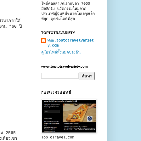
ไทด์คอลลาเจนจากปลา 7000
มิลลิกรัม นวัตกรรมใหม่จาก
ประเทศญี่ปุ่นที่มีขนาดโมเลกุลเล็ก
ที่สุด ดูดซึมได้ดีที่สุด
สวนาภายใต้
นงาน “60 ปี
TOPTOTRAVARIETY
www.toptotravelvariet
y.com
ดูโปรไฟล์ทั้งหมดของฉัน
www.toptotravelvariety.com
กิน เที่ยว ช้อป ปาร์ตี้
าคม 2565
TopToTravel.com
เที่ยวเขา