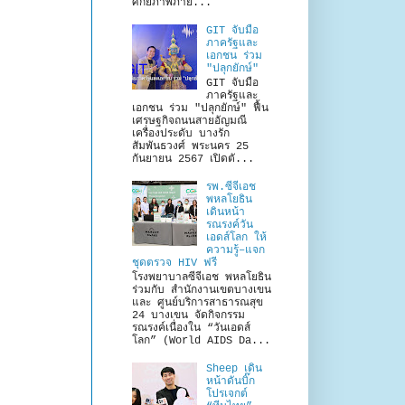
ศักยภาพภาย...
GIT จับมือ
ภาครัฐและ
เอกชน ร่วม
"ปลุกยักษ์"
GIT จับมือ
ภาครัฐและ
เอกชน ร่วม "ปลุกยักษ์" ฟื้น
เศรษฐกิจถนนสายอัญมณี
เครื่องประดับ บางรัก
สัมพันธวงศ์ พระนคร 25
กันยายน 2567 เปิดตั...
รพ.ซีจีเอช
พหลโยธิน
เดินหน้า
รณรงค์วัน
เอดส์โลก ให้
ความรู้–แจก
ชุดตรวจ HIV ฟรี
โรงพยาบาลซีจีเอช พหลโยธิน
ร่วมกับ สำนักงานเขตบางเขน
และ ศูนย์บริการสาธารณสุข
24 บางเขน จัดกิจกรรม
รณรงค์เนื่องใน “วันเอดส์
โลก” (World AIDS Da...
Sheep เดิน
หน้าดันบิ๊ก
โปรเจกต์