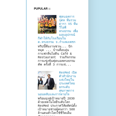
PUPULAR ::
ฟุตบอลการ
กุศล ทีมรวม
ดารา VS ทีม
วีไอพี
ทรงธรรม เพื่อ
มอบอุปกรณ์
กีฬาให้กับโรงเรียนใน
ต.ทรงธรรม จ.กำแพงเพชร
ทริปนี้ทีมงานชวน... ปัก
หมุด ... บ้านที่อบอุ่น
กาแฟกลิ่นไอดิน Café &
Restaurant ร่วมกิจกรรม
การแข่งขันฟุตบอลทรงธรรม
คัพ ครั้งที่ 3 การแข่...
ResMed เปิด
ตัวสำนักงาน
แห่งใหม่ใน
ประเทศไทย
ยกระดับ
สุขภาพการ
นอนหลับและการหายใจ
พร้อมมุ่งสู่เป้าหมายปี 2030
ด้วยเทคโนโลยีระดับโลก
ResMed ประกาศวิสัยทัศน์ตั้ง
เป้าหมายช่วยผู้คนกว่า 500
ล้านคนทั่วโลกใช้ชีวิตเต็ม