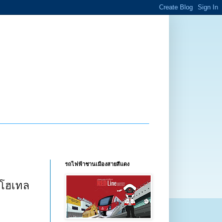
รถไฟฟ้าชานเมืองสายสีแดง
 โฮเทล