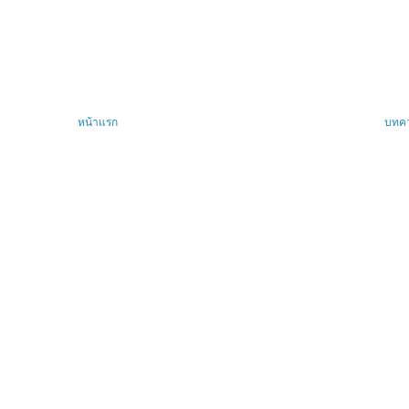
หน้าแรก
บทคว