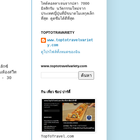
ไทด์คอลลาเจนจากปลา 7000
มิลลิกรัม นวัตกรรมใหม่จาก
ประเทศญี่ปุ่นที่มีขนาดโมเลกุลเล็ก
ที่สุด ดูดซึมได้ดีที่สุด
TOPTOTRAVARIETY
www.toptotravelvariet
y.com
ดูโปรไฟล์ทั้งหมดของฉัน
www.toptotravelvariety.com
ักซ์
็นห้องสวีท
ี้ - 30
กิน เที่ยว ช้อป ปาร์ตี้
TopToTravel.com