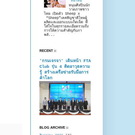
“ทีมไทย”
หนุนศิลปินนัก
วาดภาพชาว
ไทย เปิดตัว Sheep x
“Sheep”เคสสัญชาติไทยผู้
ผลิตและออกแบบแก็ดเจ็ต ที่
ใส่ใจในทุกรายละเอียดรวมถึง
การให้ความสำคัญกับภา
พลั...
RECENT ::
'กรมเจรจา' เดินหน้า FTA
Club รุ่น 4 ติดอาวุธความ
รู้ สร้างเครือข่ายรับมือการ
ค้าโลก
BLOG ARCHIVE ::