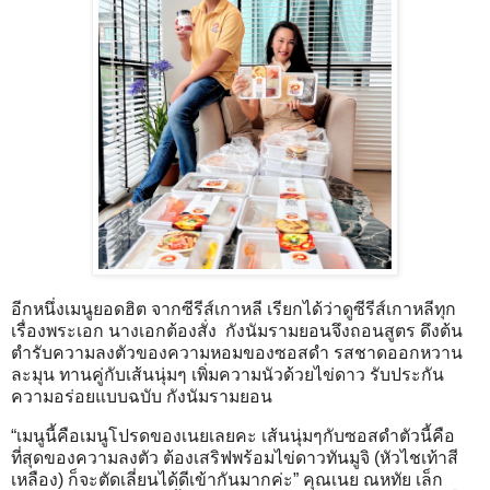
อีกหนึ่งเมนูยอดฮิต จากซีรีส์เกาหลี เรียกได้ว่าดูซีรีส์เกาหลีทุก
เรื่องพระเอก นางเอกต้องสั่ง กังนัมรามยอนจึงถอนสูตร ดึงต้น
ตำรับความลงตัวของความหอมของซอสดำ รสชาดออกหวาน
ละมุน ทานคู่กับเส้นนุ่มๆ เพิ่มความนัวด้วยไข่ดาว รับประกัน
ความอร่อยแบบฉบับ กังนัมรามยอน
“เมนูนี้คือเมนูโปรดของเนยเลยคะ เส้นนุ่มๆกับซอสดำตัวนี้คือ
ที่สุดของความลงตัว ต้องเสริฟพร้อมไข่ดาวทันมูจิ (หัวไชเท้าสี
เหลือง) ก็จะตัดเลี่ยนได้ดีเข้ากันมากค่ะ” คุณเนย ณหทัย เล็ก