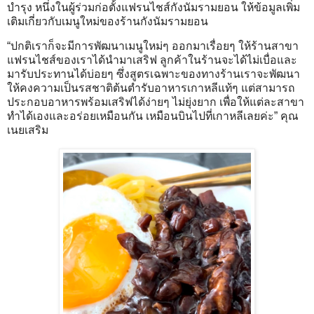
บำรุง หนึ่งในผู้ร่วมก่อตั้งแฟรนไชส์กังนัมรามยอน ให้ข้อมูลเพิ่ม
เติมเกี่ยวกับเมนูใหม่ของร้านกังนัมรามยอน
“ปกติเราก็จะมีการพัฒนาเมนูใหม่ๆ ออกมาเรื่อยๆ ให้ร้านสาขา
แฟรนไชส์ของเราได้นำมาเสริฟ ลูกค้าในร้านจะได้ไม่เบื่อและ
มารับประทานได้บ่อยๆ ซึ่งสูตรเฉพาะของทางร้านเราจะพัฒนา
ให้คงความเป็นรสชาติต้นตำรับอาหารเกาหลีแท้ๆ แต่สามารถ
ประกอบอาหารพร้อมเสริฟได้ง่ายๆ ไม่ยุ่งยาก เพื่อให้แต่ละสาขา
ทำได้เองและอร่อยเหมือนกัน เหมือนบินไปที่เกาหลีเลยค่ะ” คุณ
เนยเสริม