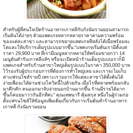
สำหรับผู้ที่สนใจเปิดร้านอาหารเกาหลีกับกังนัมรามยอนสามารถ
เริ่มต้นได้ง่ายๆ ด้วยแพคเกจหลากหลายราคาตามความพร้อม
ของแต่ละสาขา และสามารถขยายแพคเกจทีหลังได้เมื่อพร้อมจะ
โตและให้บริการเต็มรูปแบบมากขึ้น “แพคเกจเริ่มต้นเรามีตั้งแต่
ราคา 29,900 บาท ที่เรามีเมนูหลากหลายให้พร้อมขายกว่า 14
เมนูต้นตำรับเกาหลีแท้ๆ หรือจะเปิดหน้าร้านเต็มรูปแบบเราก็มี
แพคเกจสำหรับร้านสาขาใหญ่เต็มรูปแบบในราคา 350,000 บาท
ไว้รองรับผู้ประกอบการที่ต้องการทำใหญ่เลย และเราจะไม่เก็บ
ค่าแฟรนไชส์รายปี เพราะเราอยากให้แต่ละสาขาได้ตั้งต้นได้
ง่ายเพื่อจะได้ผ่านช่วงโควิดนี้ไปด้วยกัน เมื่อไรที่ตลาดพร้อมกลับ
มาคึกคัก คนออกมาจับจ่ายนอกบ้านมากขึ้น ร้านมีรายได้มาก
ขึ้นก็ค่อยมาว่ากันอีกทีค่ะ” คุณเทพนารี คุ้มสกุล หนึ่งในผู้ร่วมก่อ
ตั้งแฟรนไชส์ให้ข้อมูลเพิ่มเติมเกี่ยวกับการเริ่มต้นทำร้านอาหาร
เกาหลี กังนัมรามยอน