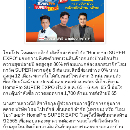
โฮมโปร โหมตลาดดึงกำลังซื้อส่งท้ายปี จัด “HomePro SUPER
EXPO” มอบความพิเศษด้วยขบวนสินค้าตกแต่งบ้านต้อนรับ
ความสุขปลายปี ลดสูงสุด 80% พร้อมแกะกล่องแจกสมาชิกโฮม
การ์ด SUPER! ความคุ้ม 6 ต่อ และสิทธิ์ผ่อนชำระ 0% นาน
สูงสุด 12 เดือน พลาดไม่ได้กับเซอร์ไพรส์จาก 3 หนุ่มเซเลบดัง
พีเค-ปิยะวัฒน์ บอย-ปกรณ์ และ หมอช้าง-ทศพร ที่เดียวที่งาน
HomePro SUPER EXPO เริ่ม 2 ธ.ค. 65 – 6 ธ.ค. 65 นี้ มั่นใจ
กระตุ้นกำลังซื้อ กวาดยอดขาย 1,700 ล้านบาทส่งท้ายปี 65
นางสาวเสาวณีย์ สิราริยกุล ผู้ช่วยกรรมการผู้จัดการกลุ่มการ
ตลาด บริษัท โฮม โปรดักส์ เซ็นเตอร์ จำกัด (มหาชน) หรือ “โฮม
โปร” เผยว่า HomePro SUPER EXPO ในครั้งนี้จัดขึ้นมาส่งท้าย
ปี 2565 เพื่อตอบสนองทุกความต้องการและไลฟ์สไตล์คนรัก
บ้านยุคใหม่จัดเต็มกว่าเดิม สินค้าคุณภาพ และของตกแต่งบ้าน