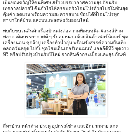
เป็นของขวัญให้คนพิเศษ สร้างบรรยากาศความสุขต้อนรับ
เทศกาลปลายปี คืนกำไรให้ครอบครัวโฮมโปรด้วยโปรโมชันสุด
คุ้มค่า ลดแรง พร้อมความสะดวกสบายช้อปได้ที่โฮมโปรทุก
สาขาใกล้บ้าน และบนแพลตฟอร์มออนไลน์
พบกับขบวนสินค้าเรื่องบ้านส่งต่อความพิเศษชนิด #แรงส์ห้าม
พลาด เติมบรรยากาศดี ๆ รับลมหนาว ด้วยสินค้าเฟอร์นิเจอร์ ชุด
เครื่องนอน ชุดผ้าปู เครื่องทำน้ำอุ่น พร้อมรังสรรค์ความบันเทิง
ตลอดวันหยุด ไปกับชุดโฮมเอ็นเตอร์เทนเมนท์ แอลอีดีทีวี ชุดวาง
ทีวี หรือปรับปรุงบ้านรับปีใหม่ จากสินค้ากระเบื้องและสุขภัณฑ์
สีทาบ้าน หน้าต่าง ประตู อุปกรณ์ช่าง และอีกมากมาย แกะ
กล่องแจกซูเปอร์ความคุ้มค่ากับ Super Deal สินค้าลดราคา