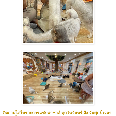
ติดตามได้ในรายการแซ่บพาซ่าส์ ทุกวันจันทร์ ถึง วันศุกร์ เวลา