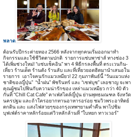
พลาด
ต้อนรับปีกระต่ายทอง 2566 หลังจากทุกคนเริ่มออกมาทำ
กิจกรรมและใช้ชีวิตตามปกติ รายการแซ่บพาซ่าส์ ทางช่อง 3
ได้เพิ่มช่วงใหม่! “แซ่บเช็คอิน” พา 4 พิธีกรลงพื้นที่ ตระเวนกิน-
เที่ยว ร้านเด็ด ร้านดัง ร้านลับ และที่เที่ยวยอดฮิตมานำเสนอใน
รายการ เอาใจคนรักแมวเหมียว! 22 กุมภาพันธ์นี้ “วันแมวแห่ง
ชาติของญี่ปุ่น” “น้ำฝน” พัชรินทร์ และ “เชฟบุช” เลอชาญ จะพา
คุณผู้ชมไปฟินกับความน่ารักของ เหล่าแมวเหมียว กว่า 40 ตัว
กันที่ “Chill Cat Cafe” คาเฟ่สไตล์ญี่ปุ่น ย่านพุทธมณฑล จังหวัด
นครปฐม และถ้าใครอยากทานอาหารอร่อย ชมวิวพระอาทิตย์
ตกดิน และ แสงไฟสวยๆของกรุงเทพฯยามค่ำคืน พาไปชิม
บุฟเฟ่ต์ราคาหลักร้อยแต่วิวหลักล้านที่ “ใบหยก ทาวเวอร์”