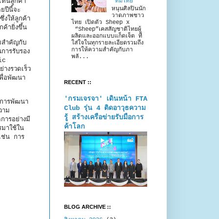
แทนลูกค้า
“ทีมไทย”
หนุนศิลปินนัก
ปีนี้จะ
วาดภาพชาว
งให้ลูกค้า
ไทย เปิดตัว Sheep x
ายิ่งขึ้น
“Sheep”เคสสัญชาติไทยผู้
ผลิตและออกแบบแก็ดเจ็ต ที่
สำคัญกับ
ใส่ใจในทุกรายละเอียดรวมถึง
การให้ความสำคัญกับภา
การรับรอง
พลั...
ic
่างรวดเร็ว
ื่อพัฒนา
RECENT ::
'กรมเจรจา' เดินหน้า FTA
บการพัฒนา
Club รุ่น 4 ติดอาวุธความ
ความ
รู้ สร้างเครือข่ายรับมือการ
การอย่างมี
ค้าโลก
รมาใช้ใน
เช่น การ
BLOG ARCHIVE ::