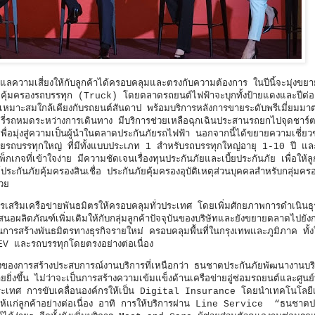
ามเสี่ยงให้กับลูกค้าได้ครอบคลุมและตรงกับความต้องการ ในปีนี้จะมุ่งขย
คุ้มครองรถบรรทุก (Truck) โดยตลาดรถยนต์ไฟฟ้าจะบุกทั้งป้ายแดงและปีต่ออ
ี่เหมาะสมใกล้เคียงกับรถยนต์สันดาป พร้อมบริการหลังการขายระดับพรีเมี่ยมม
รถหมดระหว่างการเดินทาง มีบริการช่วยเหลือฉุกเฉินประสานรถยกไปจุดชาร์ตที่
่อมุ่งสู่ความเป็นผู้นำในตลาดประกันภัยรถไฟฟ้า นอกจากนี้ได้ขยายความเชี่ย
ยรถบรรทุกใหญ่ ที่มีทั้งแบบประเภท 1 สำหรับรถบรรทุกใหญ่อายุ 1-10 ปี แ
กจที่เข้าใจง่าย มีความชัดเจนเรื่องทุนประกันภัยและเบี้ยประกันภัย เพื่อให้ลู
ประกันภัยคุ้มครองสินเชื่อ ประกันภัยคุ้มครองอุบัติเหตุส่วนบุคคลสำหรับกลุ่มครอ
ด้วย
เครือข่ายพันธมิตรให้ครอบคลุมทั่วประเทศ โดยเพิ่มศักยภาพการดำเนินธุรก
อผลิตภัณฑ์เพิ่มเติมให้กับกลุ่มลูกค้าปัจจุบันของบริษัทและยังขยายตลาดไปยังกล
การสร้างพันธมิตรทางธุรกิจรายใหม่ ครอบคลุมพื้นที่ในกรุงเทพและภูมิภาค ทั้งใน
 EV และรถบรรทุกโดยตรงอย่างต่อเนื่อง
ารสร้างประสบการณ์งานบริการที่เหนือกว่า ธนชาตประกันภัยพัฒนางานบริก
ยยิ่งขึ้น ไม่ว่าจะเป็นการสร้างความเข้มแข็งด้านเครือข่ายอู่ซ่อมรถยนต์และศูนย์บ
ประเทศ การขับเคลื่อนองค์กรให้เป็น Digital Insurance โดยนำเทคโนโลยีเ
ให้แก่ลูกค้าอย่างต่อเนื่อง อาทิ การให้บริการผ่าน Line Service “ธนชาตป