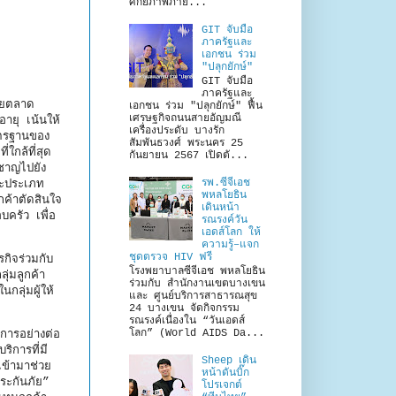
ศักยภาพภาย...
GIT จับมือ
ภาครัฐและ
เอกชน ร่วม
"ปลุกยักษ์"
GIT จับมือ
ภาครัฐและ
ายตลาด
เอกชน ร่วม "ปลุกยักษ์" ฟื้น
เศรษฐกิจถนนสายอัญมณี
ายุ เน้นให้
เครื่องประดับ บางรัก
าตรฐานของ
สัมพันธวงศ์ พระนคร 25
ใกล้ที่สุด
กันยายน 2567 เปิดตั...
วชาญไปยัง
รพ.ซีจีเอช
ละประเภท
พหลโยธิน
กค้าตัดสินใจ
เดินหน้า
บครัว เพื่อ
รณรงค์วัน
เอดส์โลก ให้
ความรู้–แจก
ชุดตรวจ HIV ฟรี
ิจร่วมกับ
โรงพยาบาลซีจีเอช พหลโยธิน
ุ่มลูกค้า
ร่วมกับ สำนักงานเขตบางเขน
กลุ่มผู้ให้
และ ศูนย์บริการสาธารณสุข
24 บางเขน จัดกิจกรรม
รณรงค์เนื่องใน “วันเอดส์
โลก” (World AIDS Da...
ารอย่างต่อ
ริการที่มี
Sheep เดิน
ข้ามาช่วย
หน้าดันบิ๊ก
ระกันภัย”
โปรเจกต์