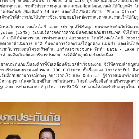
รม์ได้ง่ายๆ อีกทั้งยังเพิ่มบริการ Meet and Care ผู้ช่วยส่วนตัวดูแลงานซ่อมรถ
ซ่อมทุกระยะ รวมถึงช่วยตรวจคุณภาพงานซ่อมก่อนส่งมอบรถคืนให้กับลูกค้า โดย
ประกันภัยเพิ่มเติมอีก 14 แห่ง และยังได้เปิดตัวบริการ “Photo Claim” ซึ่
หน้าที่สำรวจภัยให้บริการซึ่งจะช่วยตอบโจทย์ความสะดวกและรวดเร็วให้กับลูกค้
านนวัตกรรม เทคโนโลยี และการประยุกต์ใช้ข้อมูล ธนชาตประกันภัยให้ความ
em (ISMS) ระบบบริหารจัดการความมั่นคงปลอดภัยสารสนเทศ ซึ่งได้ผ่าน
ล้ว ยังได้พัฒนาระบบการทำงานแบบ Automate โดยใช้เทคโนโลยี Robot
เวลาดำเนินการ อาทิ ขั้นตอนการจัดอะไหล่ได้ถูกต้อง แม่นยำ และเป็นไปอย
ผนวกกับการลงทุนโครงสร้างด้าน Infrastructure จัดทำ Data - Lake เพ
ด้านผลิตภัณฑ์และบริหารประสบการณ์ที่ดีกับลูกค้าอย่างต่อเนื่อง
ระกันภัยเป็นองค์กรที่ขับเคลื่อนด้วยผลสำเร็จของงาน จึงให้ความสำคัญกั
โดยการสร้างวัฒนธรรมองค์กรผ่าน IDO Culture ทั้งเรื่องของ Insightful มี
รับมือกับสถานการณ์ต่างๆ อย่างรวดเร็ว และ Optimal รู้จักวางแผนพร้อมจัด
ความสุข เน้นผลสัมฤทธิ์ในการดำเนินงาน โดยนำเครื่องมือด้านบริหารบุคลาก
รูปแบบการทำงานแบบ Agile, การปรับวิธีการทำงานให้สอดรับกับคนรุ่นใหม่ 