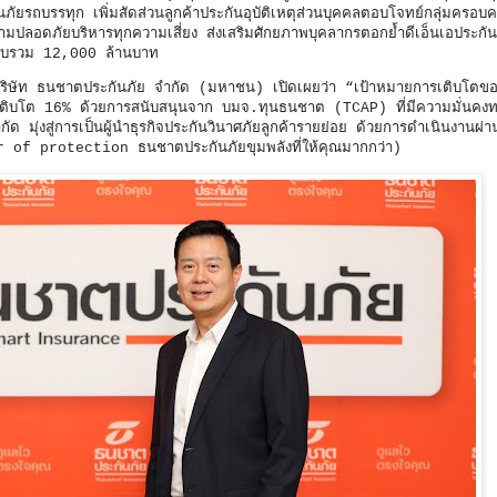
รถบรรทุก เพิ่มสัดส่วนลูกค้าประกันอุบัติเหตุส่วนบุคคลตอบโจทย์กลุ่มครอบค
ามปลอดภัยบริหารทุกความเสี่ยง ส่งเสริมศักยภาพบุคลากรตอกย้ำดีเอ็นเอประกัน
้ยรับรวม 12,000 ล้านบาท
ร บริษัท ธนชาตประกันภัย จำกัด (มหาชน) เปิดเผยว่า “เป้าหมายการเติบโตของ
อเติบโต 16% ด้วยการสนับสนุนจาก บมจ.ทุนธนชาต (TCAP) ที่มีความมั่นคงทา
ัด มุ่งสู่การเป็นผู้นำธุรกิจประกันวินาศภัยลูกค้ารายย่อย ด้วยการดำเนินงานผ่
f protection ธนชาตประกันภัยขุมพลังที่ให้คุณมากกว่า)