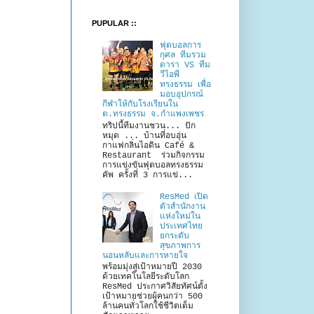
PUPULAR ::
ฟุตบอลการ
กุศล ทีมรวม
ดารา VS ทีม
วีไอพี
ทรงธรรม เพื่อ
มอบอุปกรณ์
กีฬาให้กับโรงเรียนใน
ต.ทรงธรรม จ.กำแพงเพชร
ทริปนี้ทีมงานชวน... ปัก
หมุด ... บ้านที่อบอุ่น
กาแฟกลิ่นไอดิน Café &
Restaurant ร่วมกิจกรรม
การแข่งขันฟุตบอลทรงธรรม
คัพ ครั้งที่ 3 การแข่...
ResMed เปิด
ตัวสำนักงาน
แห่งใหม่ใน
ประเทศไทย
ยกระดับ
สุขภาพการ
นอนหลับและการหายใจ
พร้อมมุ่งสู่เป้าหมายปี 2030
ด้วยเทคโนโลยีระดับโลก
ResMed ประกาศวิสัยทัศน์ตั้ง
เป้าหมายช่วยผู้คนกว่า 500
ล้านคนทั่วโลกใช้ชีวิตเต็ม