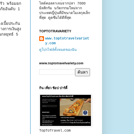
ไทด์คอลลาเจนจากปลา 7000
รัว พร้อมยก
มิลลิกรัม นวัตกรรมใหม่จาก
ภัยอันดับ 1
ประเทศญี่ปุ่นที่มีขนาดโมเลกุลเล็ก
ที่สุด ดูดซึมได้ดีที่สุด
เบี้ยประกัน
งการเงินสูง
TOPTOTRAVARIETY
านกลยุทธ์ 5
www.toptotravelvariet
y.com
ดูโปรไฟล์ทั้งหมดของฉัน
www.toptotravelvariety.com
กิน เที่ยว ช้อป ปาร์ตี้
TopToTravel.com