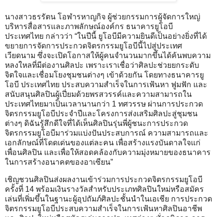
นางสาวธรรัตน โอฬารหาญกิจ ผู้ช่วยกรรมการผู้จัดการใหญ่
บริหารสื่อสารและภาพลักษณ์องค์กร ธนาคารยูโอบี
ประเทศไทย กล่าวว่า “ในปีนี้ ยูโอบีมีความยินดีเป็นอย่างยิ่งที่ได้
ขยายการจัดการประกวดจิตรกรรมยูโอบีนี้ไปสู่ประเทศ
เวียดนาม ซึ่งจะเปิดโอกาสให้ผู้คนจำนวนมากขึ้นได้ค้นพบความ
หลงใหลที่มีต่องานศิลปะ เพราะเราเชื่อว่าศิลปะช่วยยกระดับ
จิตใจและเชื่อมโยงชุมชนต่างๆ เข้าด้วยกัน โดยทางธนาคารยู
โอบี ประเทศไทย ประสบความสำเร็จในการเฟ้นหา ฟูมฟัก และ
สนับสนุนศิลปินผู้เปี่ยมด้วยพรสวรรค์และความสามารถใน
ประเทศไทยมาเป็นเวลานานกว่า 1 ทศวรรษ ผ่านการประกวด
จิตรกรรมยูโอบีประจำปีและโครงการส่งเสริมศิลปะสู่ชุมชน
ต่างๆ ดิฉันรู้สึกดีใจที่ได้เห็นศิลปินรุ่นพี่ผู้ชนะการประกวด
จิตรกรรมยูโอบีมาร่วมแบ่งปันประสบการณ์ ความสามารถและ
เอกลักษณ์ที่โดดเด่นของแต่ละคน เพื่อสร้างแรงบันดาลใจแก่
เพื่อนศิลปิน และเพื่อให้สอดคล้องกับความมุ่งหมายของธนาคาร
ในการสร้างอนาคตของอาเซียน”
เชิญชวนศิลปินส่งผลงานเข้าร่วมการประกวดจิตรกรรมยูโอบี
ครั้งที่ 14 พร้อมเงินรางวัลสำหรับประเภทศิลปินใหม่หรือสมัคร
เล่นที่เพิ่มขึ้นในฐานะผู้อุปถัมภ์ศิลปะชั้นนำในเอเชีย การประกวด
จิตรกรรมยูโอบีประสบความสำเร็จในการเฟ้นหาศิลปินอาชีพ