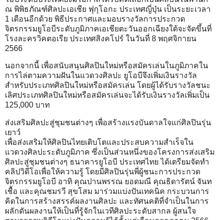
ณ พิพิธภัณฑ์ศิลปะเอเชีย ฟุกุโอกะ ประเทศญี่ปุ่น เป็นระยะเวลา
1 เดือนอีกด้วย พิธีประกาศและมอบรางวัลการประกวด
จิตรกรรมยูโอบีระดับภูมิภาคเอเชียตะวันออกเฉียงใต้จะจัดขึ้นที่
โรงละครวิคตอเรีย ประเทศสิงคโปร์ ในวันที่ 8 พฤศจิกายน
2566
นอกจากนี้ เพื่อสนับสนุนศิลปินใหม่หรือสมัครเล่นในภูมิภาคใน
การไล่ตามความฝันในแวดวงศิลปะ ยูโอบีจึงเพิ่มเงินรางวัล
สำหรับประเภทศิลปินใหม่หรือสมัครเล่น โดยผู้ได้รับรางวัลชนะ
เลิศประเภทศิลปินใหม่หรือสมัครเล่นจะได้รับเงินรางวัลเพิ่มเป็น
125,000 บาท
ส่งเสริมศิลปะสู่ชุมชนต่างๆ เพื่อสร้างแรงบันดาลใจแก่ศิลปินรุ่น
เยาว์
เพื่อส่งเสริมให้ศิลปินไทยเติบโตและประสบความสำเร็จใน
แวดวงศิลปะระดับภูมิภาค ซึ่งเป็นส่วนหนึ่งของโครงการส่งเสริม
ศิลปะสู่ชุมชนต่างๆ ธนาคารยูโอบี ประเทศไทย ได้เตรียมจัดทำ
คลิปวิดีโอเพื่อให้ความรู้ โดยมีศิลปินรุ่นพี่ผู้ชนะการประกวด
จิตรกรรมยูโอบี อาทิ คุณปานพรรณ ยอดมณี คุณธิดารัตน์ จันท
เชื้อ และคุณชมรวี สุขโสม มาร่วมแบ่งปันเทคนิค กระบวนการ
คิดในการสร้างสรรค์ผลงานศิลปะ และทัศนคติที่จำเป็นในการ
ผลักดันผลงานให้เป็นที่รู้จักในเวทีศิลปะระดับสากล ผู้สนใจ