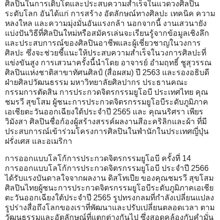
ศิลปินในการเติบโตและประสบความสำเร็จในแวดวงศิลปิน
ระดับโลก อันได้แก่ การสร้าง อัตลักษณ์ทางศิลปะ เทคนิค ความ
หลงใหล และความมุ่งมั่นอันแรงกล้า นอกจากนี้ งานเสวนายัง
แบ่งปันวิธีที่ศิลปินใหม่หรือสมัครเล่นจะเรียนรู้จากข้อมูลเชิงลึก
และประสบการณ์ของศิลปินอาชีพและผู้เชี่ยวชาญในวงการ
ศิลปะ ซึ่งจะช่วยชี้แนะให้ประสบความสำเร็จในวงการศิลปะที่
แข่งขันสูง การเสวนาครั้งนี้นำโดย อาจารย์ อำมฤทธิ์ ชูสุวรรณ
ศิลปินแห่งชาติสาขาทัศนศิลป์ (สื่อผสม) ปี 2563 และรองอธิบดี
ฝ่ายศิลปวัฒนธรรม มหาวิทยาลัยศิลปากร ประธานคณะ
กรรมการตัดสิน การประกวดจิตรกรรมยูโอบี ประเทศไทย คุณ
ชมรวี สุขโสม ผู้ชนะการประกวดจิตรกรรมยูโอบีระดับภูมิภาค
เอเชียตะวันออกเฉียงใต้ประจำปี 2565 และ คุณนริศรา เพียร
วิมังสา ศิลปินชื่อก้องผู้สร้างสรรค์ผลงานสีอะคริลิกและผ้า ที่มี
ประสบการณ์เข้าร่วมโครงการศิลปินในพำนักในประเทศญี่ปุ่น
ฝรั่งเศส และอเมริกา
การออกแบบโลโก้การประกวดจิตรกรรมยูโอบี ครั้งที่ 14
การออกแบบโลโก้การประกวดจิตรกรรมยูโอบี ประจำปี 2566
ได้รับแรงบันดาลใจจากผลงาน ดิสโทเปีย ของคุณชมรวี สุขโสม
ศิลปินไทยผู้ชนะการประกวดจิตรกรรมยูโอบีระดับภูมิภาคเอเชีย
ตะวันออกเฉียงใต้ประจำปี 2565 รูปทรงกลมที่กำลังเปลี่ยนแปลง
รูปร่างสื่อถึงโลกของเราที่พัฒนาและปรับเปลี่ยนตลอดเวลา ตาม
วัฒนธรรมและอัตลักษณ์ที่แตกต่างกันไป ซึ่งสอดคล้องกับคำมั่น