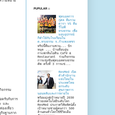
และความหมาย
PUPULAR ::
ฟุตบอลการ
กุศล ทีมรวม
ดารา VS ทีม
วีไอพี
ทรงธรรม เพื่อ
มอบอุปกรณ์
กีฬาให้กับโรงเรียนใน
ต.ทรงธรรม จ.กำแพงเพชร
ทริปนี้ทีมงานชวน... ปัก
หมุด ... บ้านที่อบอุ่น
กาแฟกลิ่นไอดิน Café &
Restaurant ร่วมกิจกรรม
การแข่งขันฟุตบอลทรงธรรม
คัพ ครั้งที่ 3 การแข่...
ResMed เปิด
ตัวสำนักงาน
แห่งใหม่ใน
ประเทศไทย
ยกระดับ
กิจกรรม
สุขภาพการ
นอนหลับและการหายใจ
พร้อมมุ่งสู่เป้าหมายปี 2030
อดรับกับการ
ด้วยเทคโนโลยีระดับโลก
sm และ
ResMed ประกาศวิสัยทัศน์ตั้ง
่องเที่ยว
เป้าหมายช่วยผู้คนกว่า 500
ล้านคนทั่วโลกใช้ชีวิตเต็ม
ษฐกิจฐานราก