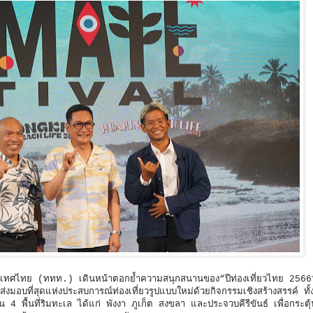
ะเทศไทย (ททท.) เดินหน้าตอกย้ำความสนุกสนานของ“ปีท่องเที่ยวไทย 2566”
ที่สุดแห่งประสบการณ์ท่องเที่ยวรูปแบบใหม่ด้วยกิจกรรมเชิงสร้างสรรค์ ทั้
พื้นที่ริมทะเล ได้แก่ พังงา ภูเก็ต สงขลา และประจวบคีรีขันธ์ เพื่อกระตุ