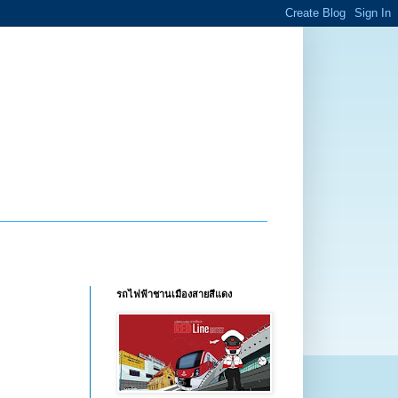
รถไฟฟ้าชานเมืองสายสีแดง