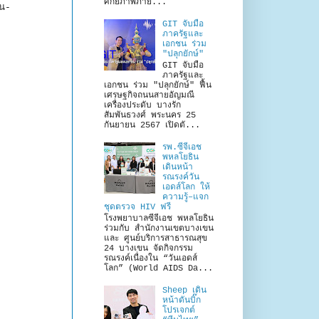
ศักยภาพภาย...
ยน-
GIT จับมือ
ภาครัฐและ
เอกชน ร่วม
"ปลุกยักษ์"
GIT จับมือ
ภาครัฐและ
เอกชน ร่วม "ปลุกยักษ์" ฟื้น
เศรษฐกิจถนนสายอัญมณี
เครื่องประดับ บางรัก
สัมพันธวงศ์ พระนคร 25
กันยายน 2567 เปิดตั...
รพ.ซีจีเอช
พหลโยธิน
เดินหน้า
รณรงค์วัน
เอดส์โลก ให้
ความรู้–แจก
ชุดตรวจ HIV ฟรี
โรงพยาบาลซีจีเอช พหลโยธิน
ร่วมกับ สำนักงานเขตบางเขน
และ ศูนย์บริการสาธารณสุข
24 บางเขน จัดกิจกรรม
รณรงค์เนื่องใน “วันเอดส์
โลก” (World AIDS Da...
Sheep เดิน
หน้าดันบิ๊ก
โปรเจกต์