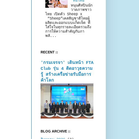
“ทีมไทย”
หนุนศิลปินนัก
วาดภาพชาว
ไทย เปิดตัว Sheep x
“Sheep”เคสสัญชาติไทยผู้
ผลิตและออกแบบแก็ดเจ็ต ที่
ใส่ใจในทุกรายละเอียดรวมถึง
การให้ความสำคัญกับภา
พลั...
RECENT ::
'กรมเจรจา' เดินหน้า FTA
Club รุ่น 4 ติดอาวุธความ
รู้ สร้างเครือข่ายรับมือการ
ค้าโลก
BLOG ARCHIVE ::