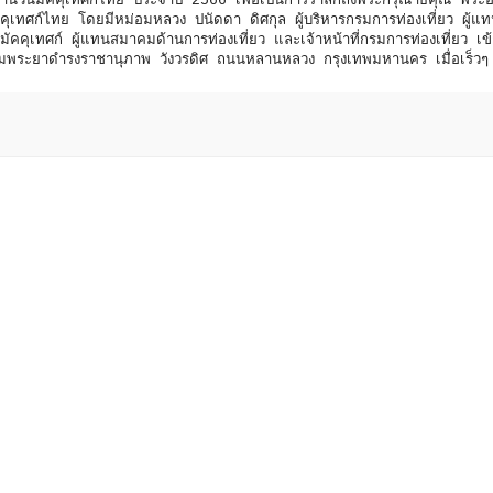
วันมัคคุเทศก์ไทย ประจำปี 2566 เพื่อเป็นการรำลึกถึงพระกรุณาธิคุณ พระอ
ุเทศก์ไทย โดยมีหม่อมหลวง ปนัดดา ดิศกุล ผู้บริหารกรมการท่องเที่ยว ผู้แ
คคุเทศก์ ผู้แทนสมาคมด้านการท่องเที่ยว และเจ้าหน้าที่กรมการท่องเที่ยว เข
กรมพระยาดำรงราชานุภาพ วังวรดิศ ถนนหลานหลวง กรุงเทพมหานคร เมื่อเร็วๆ น