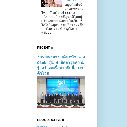
“ทีมไทย”
หนุนศิลปินนัก
วาดภาพชาว
ไทย เปิดตัว Sheep x
“Sheep”เคสสัญชาติไทยผู้
ผลิตและออกแบบแก็ดเจ็ต ที่
ใส่ใจในทุกรายละเอียดรวมถึง
การให้ความสำคัญกับภา
พลั...
RECENT ::
'กรมเจรจา' เดินหน้า FTA
Club รุ่น 4 ติดอาวุธความ
รู้ สร้างเครือข่ายรับมือการ
ค้าโลก
BLOG ARCHIVE ::