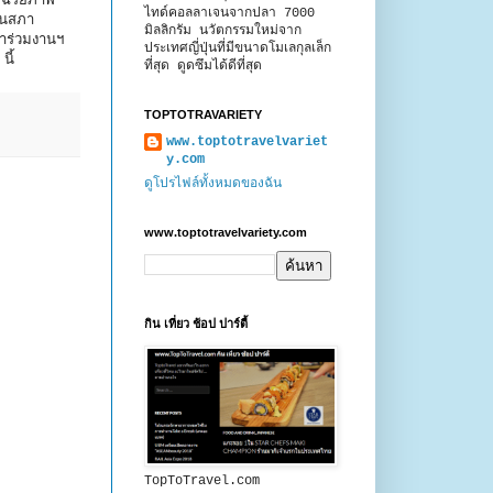
ัฉริยภาพ
ไทด์คอลลาเจนจากปลา 7000
ทนสภา
มิลลิกรัม นวัตกรรมใหม่จาก
้าร่วมงานฯ
ประเทศญี่ปุ่นที่มีขนาดโมเลกุลเล็ก
ี้
ที่สุด ดูดซึมได้ดีที่สุด
TOPTOTRAVARIETY
www.toptotravelvariet
y.com
ดูโปรไฟล์ทั้งหมดของฉัน
www.toptotravelvariety.com
กิน เที่ยว ช้อป ปาร์ตี้
TopToTravel.com