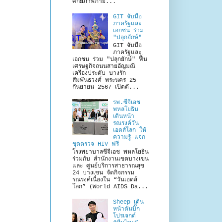
ศักยภาพภาย...
GIT จับมือ
ภาครัฐและ
เอกชน ร่วม
"ปลุกยักษ์"
GIT จับมือ
ภาครัฐและ
เอกชน ร่วม "ปลุกยักษ์" ฟื้น
เศรษฐกิจถนนสายอัญมณี
เครื่องประดับ บางรัก
สัมพันธวงศ์ พระนคร 25
กันยายน 2567 เปิดตั...
รพ.ซีจีเอช
พหลโยธิน
เดินหน้า
รณรงค์วัน
เอดส์โลก ให้
ความรู้–แจก
ชุดตรวจ HIV ฟรี
โรงพยาบาลซีจีเอช พหลโยธิน
ร่วมกับ สำนักงานเขตบางเขน
และ ศูนย์บริการสาธารณสุข
24 บางเขน จัดกิจกรรม
รณรงค์เนื่องใน “วันเอดส์
โลก” (World AIDS Da...
Sheep เดิน
หน้าดันบิ๊ก
โปรเจกต์