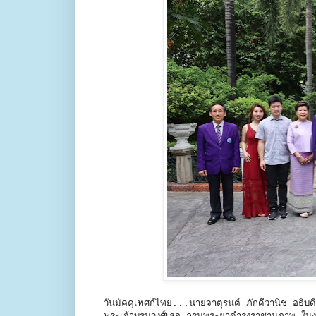
วันมัคคุเทศก์ไทย...นายจาตุรนต์ ภักดีวานิช อธิบด