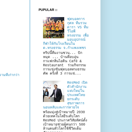
PUPULAR ::
ฟุตบอลการ
กุศล ทีมรวม
ดารา VS ทีม
วีไอพี
ทรงธรรม เพื่อ
มอบอุปกรณ์
กีฬาให้กับโรงเรียนใน
ต.ทรงธรรม จ.กำแพงเพชร
ทริปนี้ทีมงานชวน... ปัก
หมุด ... บ้านที่อบอุ่น
กาแฟกลิ่นไอดิน Café &
Restaurant ร่วมกิจกรรม
การแข่งขันฟุตบอลทรงธรรม
คัพ ครั้งที่ 3 การแข่...
ามที่เก่ากว่า
ResMed เปิด
ตัวสำนักงาน
แห่งใหม่ใน
ประเทศไทย
ยกระดับ
สุขภาพการ
นอนหลับและการหายใจ
พร้อมมุ่งสู่เป้าหมายปี 2030
ด้วยเทคโนโลยีระดับโลก
ResMed ประกาศวิสัยทัศน์ตั้ง
เป้าหมายช่วยผู้คนกว่า 500
ล้านคนทั่วโลกใช้ชีวิตเต็ม