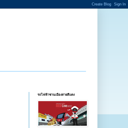
รถไฟฟ้าชานเมืองสายสีแดง