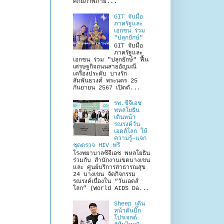
ศักยภาพภาย...
GIT จับมือ
ภาครัฐและ
เอกชน ร่วม
"ปลุกยักษ์"
GIT จับมือ
ภาครัฐและ
เอกชน ร่วม "ปลุกยักษ์" ฟื้น
เศรษฐกิจถนนสายอัญมณี
เครื่องประดับ บางรัก
สัมพันธวงศ์ พระนคร 25
กันยายน 2567 เปิดตั...
รพ.ซีจีเอช
พหลโยธิน
เดินหน้า
รณรงค์วัน
เอดส์โลก ให้
ความรู้–แจก
ชุดตรวจ HIV ฟรี
โรงพยาบาลซีจีเอช พหลโยธิน
ร่วมกับ สำนักงานเขตบางเขน
และ ศูนย์บริการสาธารณสุข
24 บางเขน จัดกิจกรรม
รณรงค์เนื่องใน “วันเอดส์
โลก” (World AIDS Da...
Sheep เดิน
หน้าดันบิ๊ก
โปรเจกต์