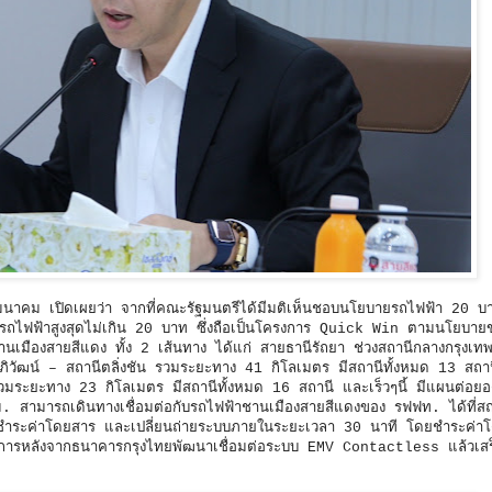
งคมนาคม เปิดเผยว่า จากที่คณะรัฐมนตรีได้มีมติเห็นชอบนโยบายรถไฟฟ้า 20
ถไฟฟ้าสูงสุดไม่เกิน 20 บาท ซึ่งถือเป็นโครงการ Quick Win ตามนโยบาย
เมืองสายสีแดง ทั้ง 2 เส้นทาง ได้แก่ สายธานีรัถยา ช่วงสถานีกลางกรุงเทพ
อภิวัฒน์ – สถานีตลิ่งชัน รวมระยะทาง 41 กิโลเมตร มีสถานีทั้งหมด 13 สถาน
ระยะทาง 23 กิโลเมตร มีสถานีทั้งหมด 16 สถานี และเร็วๆนี้ มีแผนต่อย
ม. สามารถเดินทางเชื่อมต่อกับรถไฟฟ้าชานเมืองสายสีแดงของ รฟฟท. ได้ที่สถ
ำระค่าโดยสาร และเปลี่ยนถ่ายระบบภายในระยะเวลา 30 นาที โดยชำระค่าโด
นินการหลังจากธนาคารกรุงไทยพัฒนาเชื่อมต่อระบบ EMV Contactless แล้วเสร