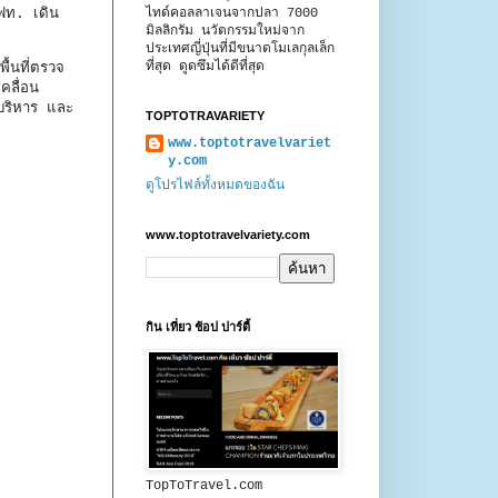
ฟท. เดิน
ไทด์คอลลาเจนจากปลา 7000
มิลลิกรัม นวัตกรรมใหม่จาก
ประเทศญี่ปุ่นที่มีขนาดโมเลกุลเล็ก
ที่สุด ดูดซึมได้ดีที่สุด
้นที่ตรวจ
คลื่อน
บริหาร และ
TOPTOTRAVARIETY
www.toptotravelvariet
y.com
ดูโปรไฟล์ทั้งหมดของฉัน
www.toptotravelvariety.com
กิน เที่ยว ช้อป ปาร์ตี้
TopToTravel.com