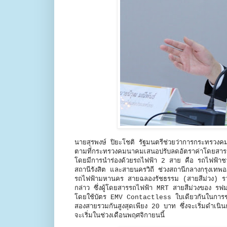
นายสุรพงษ์ ปิยะโชติ รัฐมนตรีช่วยว่าการกระทรว
ตามที่กระทรวงคมนาคมเสนอปรับลดอัตราค่าโดยสารร
โดยมีการนำร่องด้วยรถไฟฟ้า 2 สาย คือ รถไฟฟ้าชาน
สถานีรังสิต และสายนครวิถี ช่วงสถานีกลางกรุงเทพ
รถไฟฟ้ามหานคร สายฉลองรัชธรรม (สายสีม่วง) รวม
กล่าว ซึ่งผู้โดยสารรถไฟฟ้า MRT สายสีม่วงของ รฟ
โดยใช้บัตร EMV Contactless ใบเดียวกันในการช
สองสายรวมกันสูงสุดเพียง 20 บาท ซึ่งจะเริ่มดำเ
จะเริ่มในช่วงเดือนพฤศจิกายนนี้