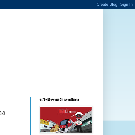
รถไฟฟ้าชานเมืองสายสีแดง
อง