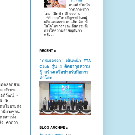
“ทีมไทย”
หนุนศิลปินนัก
วาดภาพชาว
ไทย เปิดตัว Sheep x
“Sheep”เคสสัญชาติไทยผู้
ผลิตและออกแบบแก็ดเจ็ต ที่
ใส่ใจในทุกรายละเอียดรวมถึง
การให้ความสำคัญกับภา
พลั...
RECENT ::
'กรมเจรจา' เดินหน้า FTA
Club รุ่น 4 ติดอาวุธความ
รู้ สร้างเครือข่ายรับมือการ
ค้าโลก
 บาทตลอดสาย
ของรัฐบาล
อภิวัฒน์ –
ี กับ
อดนโยบายดัง
านีบางซ่อน
ยสารทั้ง
็จ คาดว่า
BLOG ARCHIVE ::