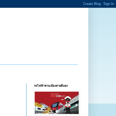
รถไฟฟ้าชานเมืองสายสีแดง