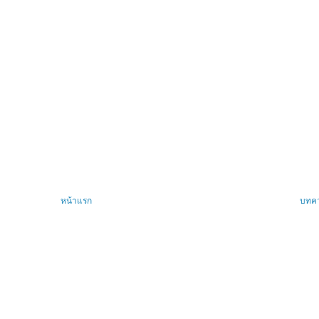
หน้าแรก
บทคว