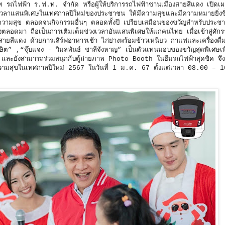
ัท รถไฟฟ้า ร.ฟ.ท. จำกัด หรือผู้ให้บริการรถไฟฟ้าชานเมืองสายสีแดง เปิดเผ
ช่วงเวลาแสนพิเศษในเทศกาลปีใหม่ของประชาชน ให้มีความสุขและมีความหมายยิ่งขึ
งความสุข ตลอดจนกิจกรรมอื่นๆ ตลอดทั้งปี เปรียบเสมือนของขวัญสำหรับประชาช
ลอดมา ถือเป็นการเติมเต็มช่วงเวลาอันแสนพิเศษให้แก่คนไทย เมื่อเข้าสู่ศักร
ยสีแดง ด้วยการเสิร์ฟอาหารเช้า ไก่ย่างพร้อมข้าวเหนียว กาแฟและเครื่องดื่
ต” ,“จุ๊บแจง - วิมลพันธ์ ชาลีจังหาญ” เป็นตัวแทนมอบของขวัญสุดพิเศษเ
ง และยังสามารถร่วมสนุกกับตู้ถ่ายภาพ Photo Booth ในธีมรถไฟฟ้าสุดชิค จ
งปันความสุขในเทศกาลปีใหม่ 2567 ในวันที่ 1 ม.ค. 67 ตั้งแต่เวลา 08.00 –