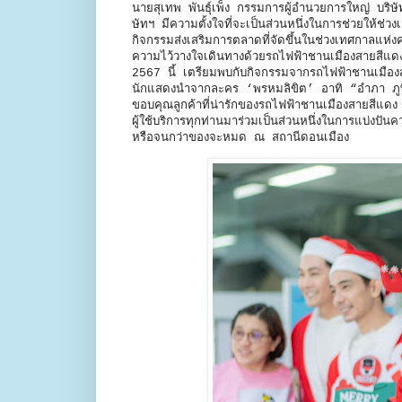
นายสุเทพ พันธุ์เพ็ง กรรมการผู้อำนวยการใหญ่ บริษ
ษัทฯ มีความตั้งใจที่จะเป็นส่วนหนึ่งในการช่วยให้
กิจกรรมส่งเสริมการตลาดที่จัดขึ้นในช่วงเทศกาลแห่
ความไว้วางใจเดินทางด้วยรถไฟฟ้าชานเมืองสายสีแดงต
2567 นี้ เตรียมพบกับกิจกรรมจากรถไฟฟ้าชานเมืองสา
นักแสดงนำจากละคร ‘พรหมลิขิต’ อาทิ “อำภา ภูษิ
ขอบคุณลูกค้าที่น่ารักของรถไฟฟ้าชานเมืองสายสีแด
ผู้ใช้บริการทุกท่านมาร่วมเป็นส่วนหนึ่งในการแบ่
หรือจนกว่าของจะหมด ณ สถานีดอนเมือง