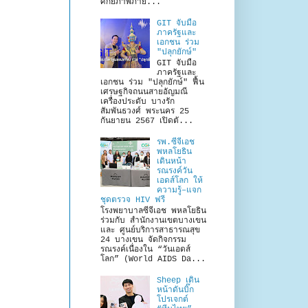
ศักยภาพภาย...
GIT จับมือ
ภาครัฐและ
เอกชน ร่วม
"ปลุกยักษ์"
GIT จับมือ
ภาครัฐและ
เอกชน ร่วม "ปลุกยักษ์" ฟื้น
เศรษฐกิจถนนสายอัญมณี
เครื่องประดับ บางรัก
สัมพันธวงศ์ พระนคร 25
กันยายน 2567 เปิดตั...
รพ.ซีจีเอช
พหลโยธิน
เดินหน้า
รณรงค์วัน
เอดส์โลก ให้
ความรู้–แจก
ชุดตรวจ HIV ฟรี
โรงพยาบาลซีจีเอช พหลโยธิน
ร่วมกับ สำนักงานเขตบางเขน
และ ศูนย์บริการสาธารณสุข
24 บางเขน จัดกิจกรรม
รณรงค์เนื่องใน “วันเอดส์
โลก” (World AIDS Da...
Sheep เดิน
หน้าดันบิ๊ก
โปรเจกต์