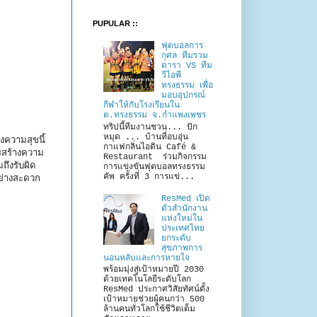
PUPULAR ::
ฟุตบอลการ
กุศล ทีมรวม
ดารา VS ทีม
วีไอพี
ทรงธรรม เพื่อ
มอบอุปกรณ์
กีฬาให้กับโรงเรียนใน
ต.ทรงธรรม จ.กำแพงเพชร
ทริปนี้ทีมงานชวน... ปัก
หมุด ... บ้านที่อบอุ่น
ความสุขนี้
กาแฟกลิ่นไอดิน Café &
รสร้างความ
Restaurant ร่วมกิจกรรม
ถึงรับผิด
การแข่งขันฟุตบอลทรงธรรม
คัพ ครั้งที่ 3 การแข่...
อย่างสะดวก
ResMed เปิด
ตัวสำนักงาน
แห่งใหม่ใน
ประเทศไทย
ยกระดับ
สุขภาพการ
นอนหลับและการหายใจ
พร้อมมุ่งสู่เป้าหมายปี 2030
ด้วยเทคโนโลยีระดับโลก
ResMed ประกาศวิสัยทัศน์ตั้ง
เป้าหมายช่วยผู้คนกว่า 500
ล้านคนทั่วโลกใช้ชีวิตเต็ม