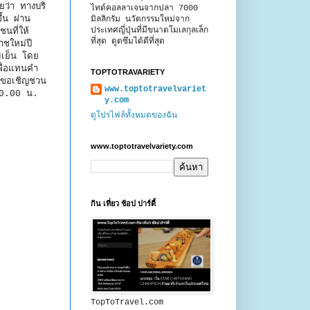
ยว่า ทางบริ
ไทด์คอลลาเจนจากปลา 7000
้น ผ่าน
มิลลิกรัม นวัตกรรมใหม่จาก
ประเทศญี่ปุ่นที่มีขนาดโมเลกุลเล็ก
นที่ให้
ที่สุด ดูดซึมได้ดีที่สุด
าชใหม่ปี
มเย็น โดย
พื่อแทนคำ
TOPTOTRAVARIETY
ึงขอเชิญชวน
www.toptotravelvariet
 10.00 น.
y.com
ดูโปรไฟล์ทั้งหมดของฉัน
www.toptotravelvariety.com
กิน เที่ยว ช้อป ปาร์ตี้
TopToTravel.com