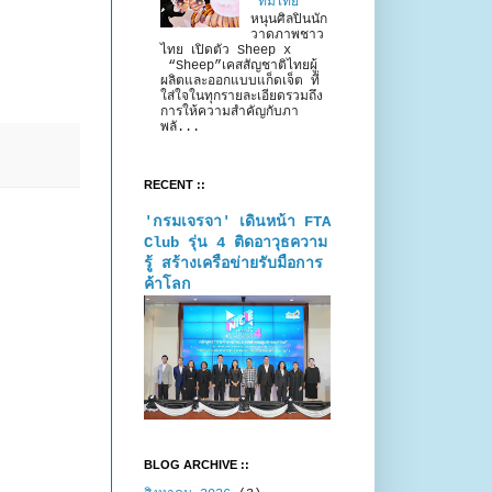
“ทีมไทย”
หนุนศิลปินนัก
วาดภาพชาว
ไทย เปิดตัว Sheep x
“Sheep”เคสสัญชาติไทยผู้
ผลิตและออกแบบแก็ดเจ็ต ที่
ใส่ใจในทุกรายละเอียดรวมถึง
การให้ความสำคัญกับภา
พลั...
RECENT ::
'กรมเจรจา' เดินหน้า FTA
Club รุ่น 4 ติดอาวุธความ
รู้ สร้างเครือข่ายรับมือการ
ค้าโลก
BLOG ARCHIVE ::