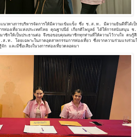
างการบริหารจัดการให้มีความเข้มแข็ง ซึ่ง ช.ส.ท. มีความยินดีที่ได้เป็
การท่องเที่ยวแห่งประเทศไทย คุณฐาปนีย์ เกียรติไพบูลย์ ได้ให้การสนับสนุน 
ชิกให้เป็นประธานต่อ จึงขอขอบคุณสมาชิกทุกท่านที่ให้ความไว้วางใจ ตนรู้ส
กับ ช.ส.ท. โดยเฉพาะในภาคอุตสาหกรรมการท่องเที่ยว ซึ่งจากความร่วมแรงร่วม
จัก และมีชื่อเสียงในวงการท่องเที่ยวตลอดมา