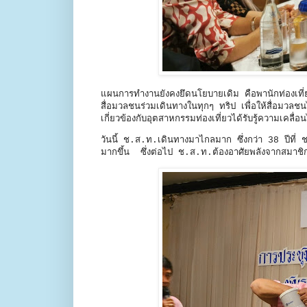
แผนการทำงานยังคงยึดนโยบายเดิม คือพานักท่องเที
สื่อมวลชนร่วมเดินทางในทุกๆ ทริป เพื่อให้สื่อมวลช
เกี่ยวข้องกับอุตสาหกรรมท่องเที่ยวได้รับรู้ความเคลื่
วันนี้ ช.ส.ท.เดินทางมาไกลมาก ซึ่งกว่า 38 ปีที่ ช.
มากขึ้น ซึ่งต่อไป ช.ส.ท.ต้องอาศัยพลังจากสมาชิกร