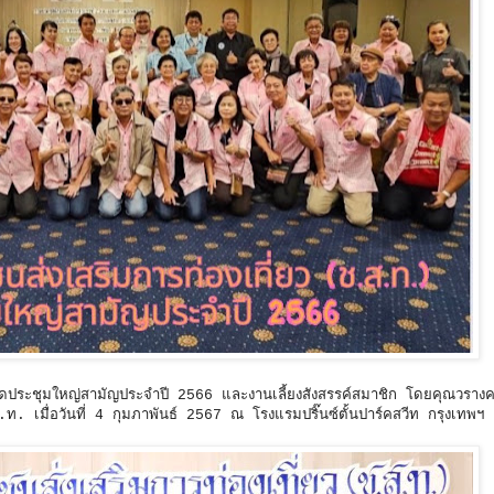
ัดประชุมใหญ่สามัญประจำปี 2566 และงานเลี้ยงสังสรรค์สมาชิก โดยคุณวราง
ส.ท. เมื่อวันที่ 4 กุมภาพันธ์ 2567 ณ โรงแรมปริ๊นซ์ตั้นปาร์คสวีท กรุงเทพฯ