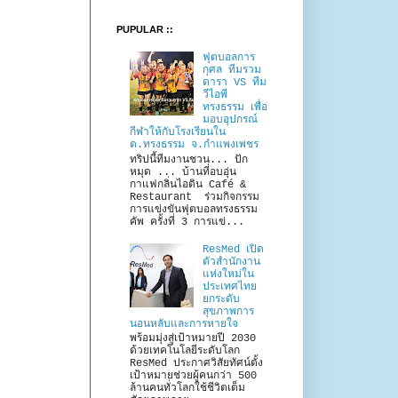
PUPULAR ::
ฟุตบอลการ
กุศล ทีมรวม
ดารา VS ทีม
วีไอพี
ทรงธรรม เพื่อ
มอบอุปกรณ์
กีฬาให้กับโรงเรียนใน
ต.ทรงธรรม จ.กำแพงเพชร
ทริปนี้ทีมงานชวน... ปัก
หมุด ... บ้านที่อบอุ่น
กาแฟกลิ่นไอดิน Café &
Restaurant ร่วมกิจกรรม
การแข่งขันฟุตบอลทรงธรรม
คัพ ครั้งที่ 3 การแข่...
ResMed เปิด
ตัวสำนักงาน
แห่งใหม่ใน
ประเทศไทย
ยกระดับ
สุขภาพการ
นอนหลับและการหายใจ
พร้อมมุ่งสู่เป้าหมายปี 2030
ด้วยเทคโนโลยีระดับโลก
ResMed ประกาศวิสัยทัศน์ตั้ง
เป้าหมายช่วยผู้คนกว่า 500
ล้านคนทั่วโลกใช้ชีวิตเต็ม