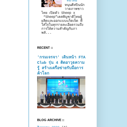
“ทีมไทย”
หนุนศิลปินนัก
วาดภาพชาว
ไทย เปิดตัว Sheep x
“Sheep”เคสสัญชาติไทยผู้
ผลิตและออกแบบแก็ดเจ็ต ที่
ใส่ใจในทุกรายละเอียดรวมถึง
การให้ความสำคัญกับภา
พลั...
RECENT ::
'กรมเจรจา' เดินหน้า FTA
Club รุ่น 4 ติดอาวุธความ
รู้ สร้างเครือข่ายรับมือการ
ค้าโลก
BLOG ARCHIVE ::