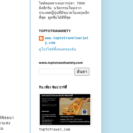
ไทด์คอลลาเจนจากปลา 7000
มิลลิกรัม นวัตกรรมใหม่จาก
ประเทศญี่ปุ่นที่มีขนาดโมเลกุลเล็ก
ที่สุด ดูดซึมได้ดีที่สุด
TOPTOTRAVARIETY
www.toptotravelvariet
y.com
ดูโปรไฟล์ทั้งหมดของฉัน
www.toptotravelvariety.com
กิน เที่ยว ช้อป ปาร์ตี้
ิพิธธนา
ยวแห่ง
น่น
TopToTravel.com