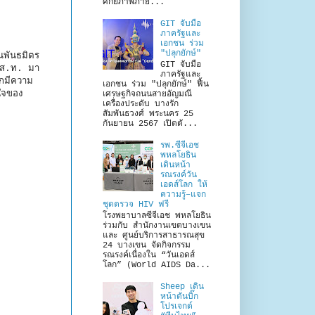
ศักยภาพภาย...
GIT จับมือ
ภาครัฐและ
เอกชน ร่วม
"ปลุกยักษ์"
นพันธมิตร
GIT จับมือ
ช.ส.ท. มา
ภาครัฐและ
ึกมีความ
เอกชน ร่วม "ปลุกยักษ์" ฟื้น
ใจของ
เศรษฐกิจถนนสายอัญมณี
เครื่องประดับ บางรัก
สัมพันธวงศ์ พระนคร 25
กันยายน 2567 เปิดตั...
รพ.ซีจีเอช
พหลโยธิน
เดินหน้า
รณรงค์วัน
เอดส์โลก ให้
ความรู้–แจก
ชุดตรวจ HIV ฟรี
โรงพยาบาลซีจีเอช พหลโยธิน
ร่วมกับ สำนักงานเขตบางเขน
และ ศูนย์บริการสาธารณสุข
24 บางเขน จัดกิจกรรม
รณรงค์เนื่องใน “วันเอดส์
โลก” (World AIDS Da...
Sheep เดิน
หน้าดันบิ๊ก
โปรเจกต์