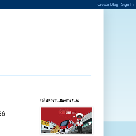
รถไฟฟ้าชานเมืองสายสีแดง
66