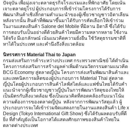
ปัจจุบัน เพื่อมุ่งเจาะตลาดธุรกิจโรงแรมและที่พักอาศัย โดยเน้น
เจาะตลาดยุโรป ผู้ประกอบการที่เข้าร่วมโครงการได้รับการ
พัฒนาสินค้าเชิงลึกตามคำแนะนำของผู้เชี่ยวชาญชาวอิตาเลียน
หลังจากนั้น สินค้าที่พัฒนาขึ้นมาได้รับการคัดเลือกให้เข้าร่วม
ในงานแสดงสินค้า Salone del Mobile ที่มิลาน อิตาลี ซึ่งได้รับ
การตอบรับเป็นอย่างดีด้วยสินค้าไทยมีความหลากหลาย ใช้งาน
ได้จริง มีเอกลักษณ์ เน้นแนวคิดความยั่งยืน ใช้วัสดุธรรมชาติที่
หาได้ในประเทศ และคำนึงถึงสิ่งแวดล้อม
นิทรรศการ Material Thai to Japan
กรมส่งเสริมการค้าระหว่างประเทศ กระทรวงพาณิชย์ ได้ดำเนิน
โครงการส่งเสริมการสร้างมูลค่าเพิ่มด้านนวัตกรรมตามแนวคิด
BCG Economy สู่ตลาดญี่ปุ่น โครงการส่งเสริมพัฒนาสินค้าและ
และเทคนิคการผลิตของผู้ประกอบการ Material Thai สู่ตลาด
ญี่ปุ่นโดยผู้ประกอบการสินค้าไลฟ์สไตล์และแฟชั่นไทยได้รับคำ
แนะนำจากผู้เชี่ยวชาญชาวญี่ปุ่นในการพัฒนาวัสดุของไทยให้
เป็นมิตรกับสิ่งแวดล้อม ซึ่งเป็นแนวคิดที่สอดคล้องกับแนวโน้ม
ความต้องการของตลาดญี่ปุ่น หลังจากการพัฒนาวัสดุแล้ว ผู้
ประกอบการจะได้เข้าร่วมจัดแสดงภายในงานแสดงสินค้า Life x
Design (Tokyo International Gift Show) ซึ่งได้รับผลตอบรับที่ดี
ยิ่ง ที่สำคัญยังเป็นโอกาสได้แสดงศักยภาพของสินค้าไทยใน
ตลาดต่างประเทศ